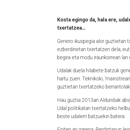
Kosta egingo da, hala ere, uda
txertatzea…
Genero ikuspegia alor guztietan t
ezberdinetan txertatzen dela, eut
begira eta modu iraunkorrean lan 
Udalak duela hilabete batzuk gene
hartu zuen. Teknikoki, ‘mainstrea
guztietan txertatzeko berrantolak
Hau guztia 2013an Aldundiak abian
Udal politikatan txertatzeko helb
beste udalerri batzuekin batera.
Egiten ari garena, Berdintasun l