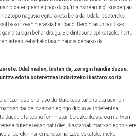
inazio baten pean egingo dugu, ‘mainstreaming’ ikuspegian
oan oztopo nagusia egituraketa bera da. Udala, esaterako,
ail bakoitzean hierarkia bat dago. Berdintasun politikak
 gainditu egin behar ditugu. Berdintasuna aplikatzeko hartu
inen artean zeharkakotasun handia beharko da.
zarete. Udal mailan, bistan da, zeregin handia duzue.
ekuntza edota boteretzea indartzeko ikastaro sorta
erantzun oso ona jaso du. Batukada tailerra eta adimen
k martxan daude. Azaroan egingo dugun autodefentsa
eta daude eta teoria feministari buruzko ikastaroa martxan
nteresa dutenei esan nahi diet, ikastaroak martxan egonik ere
ugula. Gurekin harremanetan jartzea eskatuko nieke.