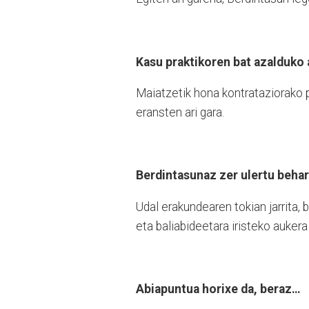
Kasu praktikoren bat azalduko 
Maiatzetik hona kontrataziorako 
eransten ari gara.
Berdintasunaz zer ulertu beha
Udal erakundearen tokian jarrita
eta baliabideetara iristeko aukera
Abiapuntua horixe da, beraz…