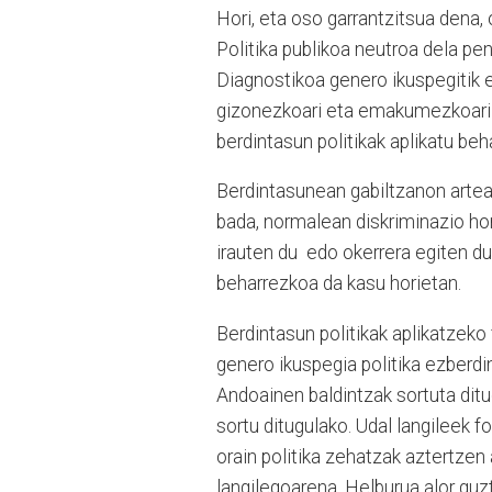
Hori, eta oso garrantzitsua dena,
Politika publikoa neutroa dela pe
Diagnostikoa genero ikuspegitik 
gizonezkoari eta emakumezkoari 
berdintasun politikak aplikatu beha
Berdintasunean gabiltzanon artea
bada, normalean diskriminazio hor
irauten du edo okerrera egiten d
beharrezkoa da kasu horietan.
Berdintasun politikak aplikatzeko 
genero ikuspegia politika ezberdi
Andoainen baldintzak sortuta ditu
sortu ditugulako. Udal langileek 
orain politika zehatzak aztertzen 
langilegoarena. Helburua alor guzt