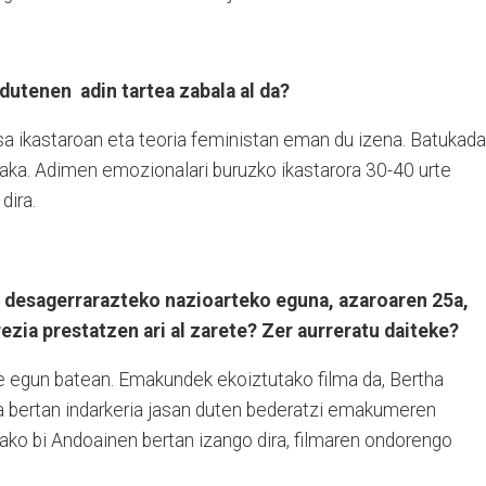
dutenen adin tartea zabala al da?
a ikastaroan eta teoria feministan eman du izena. Batukada
anaka. Adimen emozionalari buruzko ikastarora 30-40 urte
dira.
desagerrarazteko nazioarteko eguna, azaroaren 25a,
rezia prestatzen ari al zarete? Zer aurreratu daiteke?
te egun batean. Emakundek ekoiztutako filma da, Bertha
 bertan indarkeria jasan duten bederatzi emakumeren
tako bi Andoainen bertan izango dira, filmaren ondorengo