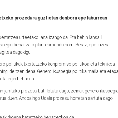
letxeko prozedura guztietan denbora epe laburrean
xertatzea urteetako lana izango da. Eta behin lansail
si egin behar zaio planteamendu horri. Beraz, epe luzera
egitea dagokigu.
ro politikak txertatzeko konpromiso politikoa eta teknikoa
ming’ deitzen dena. Genero ikuspegia politika maila eta etap
eta egin behar da.
 jarritako prozesu bati lotuta dago, zeinak genero ikuspegi
urua duen. Andoaingo Udala prozesu horretan sartuta dago,
egeak dioena betetzeko beharrezkoa da.