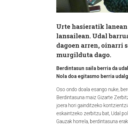
Urte hasieratik lanean
lansailean. Udal barru
dagoen arren, oinarri
murgilduta dago.
Berdintasun saila berria da uda
Nola doa egitasmo berria udal
Oso ondo doala esango nuke, berd
Berdintasuna maiz Gizarte Zerbit
joera hori gainditzeko kontzient
eskaintzeko zerbitzu bat, Udal pol
Gauzak horrela, berdintasuna er