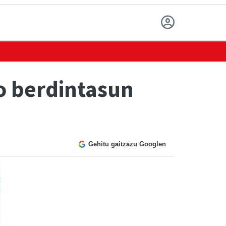
o berdintasun
Gehitu gaitzazu Googlen