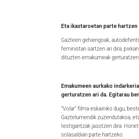
Eta ikastaroetan parte hartzen 
Gazteen gehiengoak, autodefents
feministan sartzen ari dira, pixk
dituzten emakumeak gerturatzen 
Emakumeen aurkako indarkeria 
gerturatzen ari da. Egitarau be
“Volar” filma eskainiko dugu, bes
Gaztelumendik zuzendutakoa, eta
testigantzak jasotzen dira. Horie
solasaldian parte hartzeko.