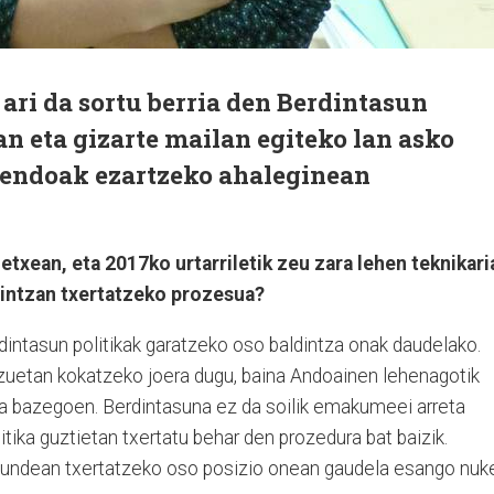
 ari da sortu berria den Berdintasun
an eta gizarte mailan egiteko lan asko
 sendoak ezartzeko ahaleginean
letxean, eta 2017ko urtarriletik zeu zara lehen teknikari
gintzan txertatzeko prozesua?
intasun politikak garatzeko oso baldintza onak daudelako.
zuetan kokatzeko joera dugu, baina Andoainen lehenagotik
zia bazegoen. Berdintasuna ez da soilik emakumeei arreta
itika guztietan txertatu behar den prozedura bat baizik.
akundean txertatzeko oso posizio onean gaudela esango nuk