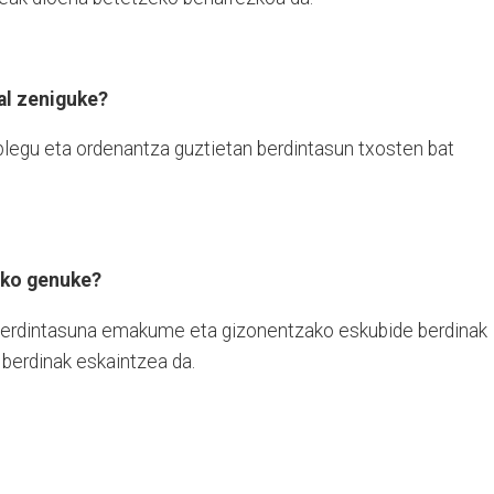
al zeniguke?
plegu eta ordenantza guztietan berdintasun txosten bat
rko genuke?
, berdintasuna emakume eta gizonentzako eskubide berdinak
 berdinak eskaintzea da.