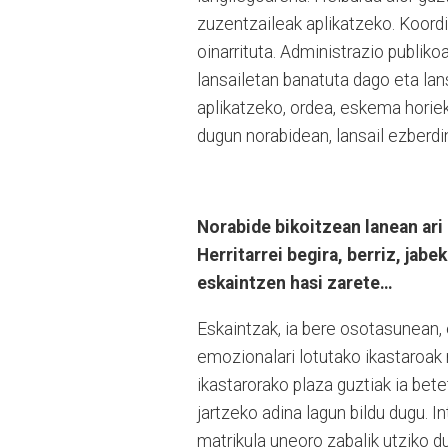
zuzentzaileak aplikatzeko. Koord
oinarrituta. Administrazio publik
lansailetan banatuta dago eta lans
aplikatzeko, ordea, eskema horiek
dugun norabidean, lansail ezberd
Norabide bikoitzean lanean ari 
Herritarrei begira, berriz, jab
eskaintzen hasi zarete…
Eskaintzak, ia bere osotasunean, 
emozionalari lotutako ikastaroa
ikastarorako plaza guztiak ia bet
jartzeko adina lagun bildu dugu. I
matrikula uneoro zabalik utziko d