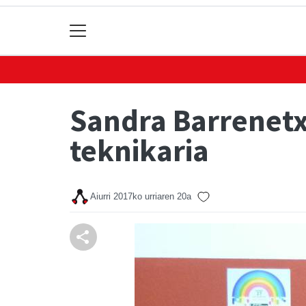
Sandra Barrenetx
teknikaria
Aiurri
2017ko urriaren 20a