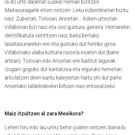
Ia 40 urte daramat Euskal Herrian bizitzen.
Maitasunagatik etorri nintzen. Leku ezberdinetan bizitu
naiz: Zubietan, Tolosan, Anoetan… Azken urteotan
Villabonan bizi naiz eta oso gustura, gainera. Herriarekin
identifikatuta sentitzen naiz, baita bertako
lasaitasunarekin ere eta gustuko dut herriko giroa.
Villabonako alaba kuttuna naizela esaten dut (barre
artean). Tolosan edo Anoetan ere baditut lagunak.
Izugarri gogoko dut kantatzea eta inguruko herrietan
antolatzen diren kantu kalejiretan hartu ohi dut parte.
Anoetako taldekideekin biltzen naiz entseatzeko.
Maiz itzultzen al zara Mexikora?
Lehen hiru edo lau urtez behin joaten nintzen, baina bi