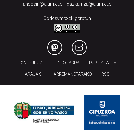
andoain@aiurri.eus | idazkaritza@aiurri.eus
Codesyntaxek garatua
HONI BURUZ
LEGE OHARRA
PUBLIZITATEA
ARAUAK
HARREMANETARAKO
RSS