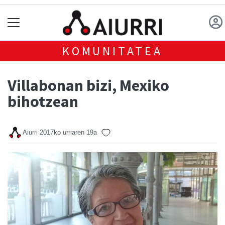
KOMUNITATEA
Villabonan bizi, Mexiko
bihotzean
Aiurri
2017ko urriaren 19a