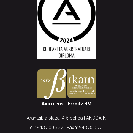
Aiurri.eus - Erroitz BM
Arantzibia plaza, 4-5 behea | ANDOAIN
Tel.: 943 300 732 | Faxa: 943 300 731