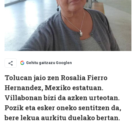
Gehitu gaitzazu Googlen
Tolucan jaio zen Rosalia Fierro
Hernandez, Mexiko estatuan.
Villabonan bizi da azken urteotan.
Pozik eta esker oneko sentitzen da,
bere lekua aurkitu duelako bertan.