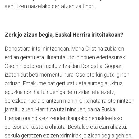
sentitzen naizelako gertatzen zait hori.
Zerk jo zizun begia, Euskal Herrira iritsitakoan?
Donostiara iritsi nintzenean. Maria Cristina zubiaren
erdian geratu eta liluratuta utzi ninduen edertasunak.
Oso hiri dotorea iruditu zitzaidan Donostia. Gogoan
izaten dut beti momentu hura. Oso etorkin gutxi ginen
orduan. Emakume bat gerturatu eta aurpegia ukituz,
eguzkia non hartu nuen galdetu zidan eta ezetz,
berezkoa nuela erantzun nion nik. Txinatarra ote nintzen
jarraitu zuen. Harrituta utzi ninduen, baina Euskal
Herrian oraindik ez zeuden kanpoko herrialdeetako
pertsonak ikustera ohituta. Bestalde eta ezin ahaztu,
sekula geratzen ez zen xirimiriak jo zidan begia gehien.