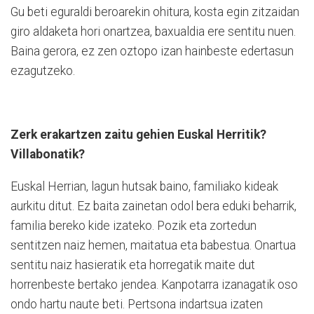
Gu beti eguraldi beroarekin ohitura, kosta egin zitzaidan
giro aldaketa hori onartzea, baxualdia ere sentitu nuen.
Baina gerora, ez zen oztopo izan hainbeste edertasun
ezagutzeko.
Zerk erakartzen zaitu gehien Euskal Herritik?
Villabonatik?
Euskal Herrian, lagun hutsak baino, familiako kideak
aurkitu ditut. Ez baita zainetan odol bera eduki beharrik,
familia bereko kide izateko. Pozik eta zortedun
sentitzen naiz hemen, maitatua eta babestua. Onartua
sentitu naiz hasieratik eta horregatik maite dut
horrenbeste bertako jendea. Kanpotarra izanagatik oso
ondo hartu naute beti. Pertsona indartsua izaten