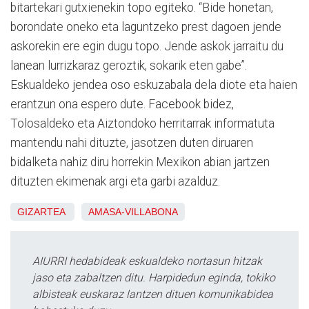
bitartekari gutxienekin topo egiteko. “Bide honetan,
borondate oneko eta laguntzeko prest dagoen jende
askorekin ere egin dugu topo. Jende askok jarraitu du
lanean lurrizkaraz geroztik, sokarik eten gabe”.
Eskualdeko jendea oso eskuzabala dela diote eta haien
erantzun ona espero dute. Facebook bidez,
Tolosaldeko eta Aiztondoko herritarrak informatuta
mantendu nahi dituzte, jasotzen duten diruaren
bidalketa nahiz diru horrekin Mexikon abian jartzen
dituzten ekimenak argi eta garbi azalduz.
GIZARTEA
AMASA-VILLABONA
AIURRI hedabideak eskualdeko nortasun hitzak
jaso eta zabaltzen ditu. Harpidedun eginda, tokiko
albisteak euskaraz lantzen dituen komunikabidea