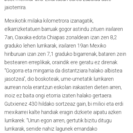
jaioterrira.
Mexikotik milaka kilometrora izanagatik,
elkarrizketatuen barruak gogor astindu zituen irailaren
7an, Oaxaka edota Chiapas zonaldean izan zen 8,2
graduko lehen lurrikarak, irailaren 19an Mexiko
hiriburuan izan zen 7,1 graduko bigarrenak, bataren zein
bestearen erreplikak, oraindik ere geratu ez direnak.
“Gogorra eta mingarria da distantziara halako albistea
jasotzea”, dio boskoteak, ume-umetatik lurrikaren
aurrean nola erantzun eskolan irakasten dieten arren,
inoiz ez baita ongi etorria izaten halako gertaera.
Gutxienez 430 hildako sortzeaz gain, bi milioi eta erdi
mexikarrei kalte handiak eragin dizkiete aipatu azken
lurrikarek. “Urrun egon arren, gertutik bizitu ditugu
lurrikarak, senide nahiz lagunek emandako