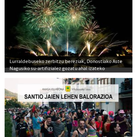
Lurraldebuseko zerbitzu bereziak, Donostiako Aste
Nagusiko su-artifizialez gozatu ahal izateko