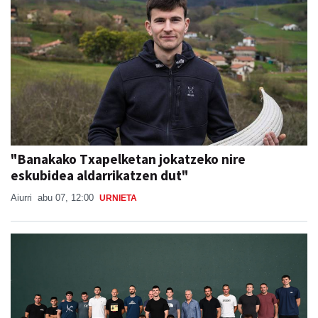
"Banakako Txapelketan jokatzeko nire
eskubidea aldarrikatzen dut"
Aiurri
abu 07, 12:00
URNIETA