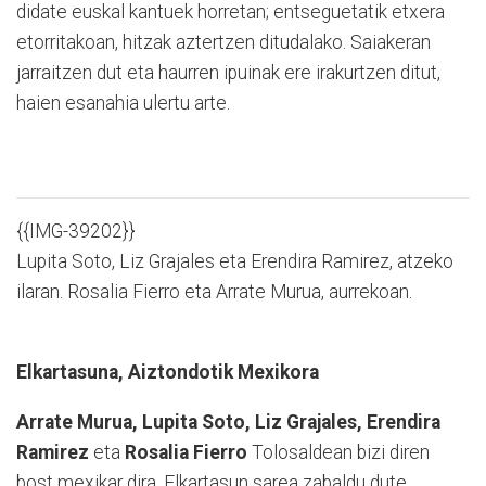
didate euskal kantuek horretan; entseguetatik etxera
etorritakoan, hitzak aztertzen ditudalako. Saiakeran
jarraitzen dut eta haurren ipuinak ere irakurtzen ditut,
haien esanahia ulertu arte.
{{IMG-39202}}
Lupita Soto, Liz Grajales eta Erendira Ramirez, atzeko
ilaran. Rosalia Fierro eta Arrate Murua, aurrekoan.
Elkartasuna, Aiztondotik Mexikora
A
rrate Murua, Lupita Soto, Liz Grajales, Erendira
Ramirez
eta
Rosalia Fierro
Tolosaldean bizi diren
bost mexikar dira. Elkartasun sarea zabaldu dute