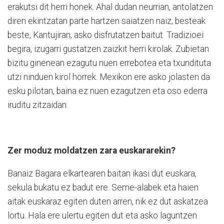
erakutsi dit herri honek. Ahal dudan neurrian, antolatzen
diren ekintzatan parte hartzen saiatzen naiz; besteak
beste, Kantujiran, asko disfrutatzen baitut. Tradizioei
begira, izugarri gustatzen zaizkit herri kirolak. Zubietan
bizitu ginenean ezagutu nuen errebotea eta txundituta
utzi ninduen kirol horrek. Mexikon ere asko jolasten da
esku pilotan, baina ez nuen ezagutzen eta oso ederra
iruditu zitzaidan.
Zer moduz moldatzen zara euskararekin?
Banaiz Bagara elkartearen baitan ikasi dut euskara,
sekula bukatu ez badut ere. Seme-alabek eta haien
aitak euskaraz egiten duten arren, nik ez dut askatzea
lortu. Hala ere ulertu egiten dut eta asko laguntzen