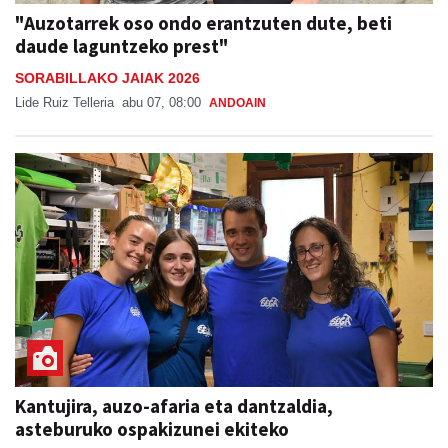
"Auzotarrek oso ondo erantzuten dute, beti
daude laguntzeko prest"
SORABILLAKO JAIAK 2026
Lide Ruiz Telleria
abu 07, 08:00
ANDOAIN
Kantujira, auzo-afaria eta dantzaldia,
asteburuko ospakizunei ekiteko