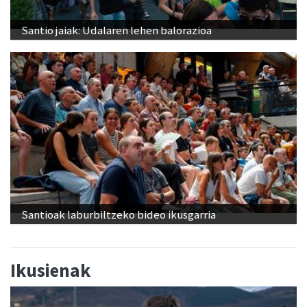
Santio jaiak: Udalaren lehen balorazioa
Santioak laburbiltzeko bideo ikusgarria
Ikusienak