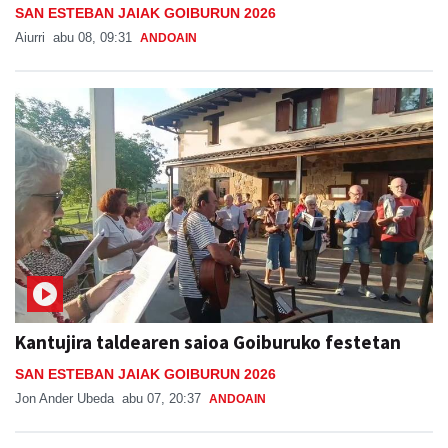
SAN ESTEBAN JAIAK GOIBURUN 2026
Aiurri
abu 08, 09:31
ANDOAIN
Kantujira taldearen saioa Goiburuko festetan
SAN ESTEBAN JAIAK GOIBURUN 2026
Jon Ander Ubeda
abu 07, 20:37
ANDOAIN