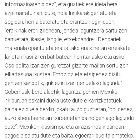
informazioaren bidez”, eta guztiek ere ideia bera
azpimarratu nahi dute, nola lurrikarak gertatu eta
segidan, herria bateratu eta erantzun egin duen,
“eraikinak erori zirenean, jendea laguntzera sartu zen
barruetara; ikasle, langile, etxekoandre... Dendariek
materiala oparitu eta eraitsitako eraikinetan erreskate
lanetan hasi ziren bat-batean herritar asko eta asko.
Oso polita izan zen guretzat gizarte mailan sortu zen
elkartasuna ikustea. Emozioz eta etsipenez bizitu
genuen kanpotik, guk ezin izan genuelako lagundu”.
Gobernuak, bere aldetik, laguntza gehien Mexiko
hiriburuan eskaini duela uste dute elkarrizketatuek,
baina ez duela berdin jokatu auzo guztietan, “ohi denez,
auzo aberatsenetan txiroenetan baino gehiago lagundu
dute”. Mexikon klasismoa eta arrazismoa indarrean
dagoela salatu dute eta baita, egoerari buelta emateko,