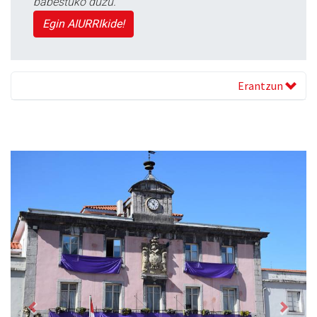
babestuko duzu.
Egin AIURRIkide!
Erantzun
Previous
Next