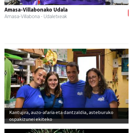
Amasa-Villabonako Udala
Amasa-Villabona
- Udaletxeak
Kantujira, auzo-afaria eta dantzaldia, asteburuko
ospakizunei ekiteko