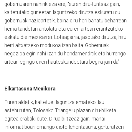
gobernuaren nahirik eza ere, “euren diru-funtsaz gain,
kaltetutako guneetan laguntzeko dirutza eskuratu du
gobernuak nazioartetik, baina diru hori banatu beharrean,
herria tandetan antolatu eta euren artean erantzuteko
eskatu die mexikarrei. Lotsagarria, jasotako dirutza, hiru
herri altxatzeko modukoa izan baita. Gobernuak
negozioa egin nahi izan du hondamenditik eta hurrengo
urtean egingo diren hauteskundeetara begira jarri da”.
Elkartasuna Mexikora
Euren aldetik, kaltetuei laguntza emateko, lau
asteburutan, Tolosako Triangelu plazan diru-bilketa
egitea erabaki dute. Dirua biltzeaz gain, mahai
informatiboari emango diote lehentasuna, gerturatzen