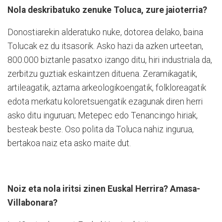
Nola deskribatuko zenuke Toluca, zure jaioterria?
Donostiarekin alderatuko nuke, dotorea delako, baina
Tolucak ez du itsasorik. Asko hazi da azken urteetan,
800.000 biztanle pasatxo izango ditu, hiri industriala da,
zerbitzu guztiak eskaintzen dituena. Zeramikagatik,
artileagatik, aztarna arkeologikoengatik, folkloreagatik
edota merkatu koloretsuengatik ezagunak diren herri
asko ditu inguruan; Metepec edo Tenancingo hiriak,
besteak beste. Oso polita da Toluca nahiz ingurua,
bertakoa naiz eta asko maite dut.
Noiz eta nola iritsi zinen Euskal Herrira? Amasa-
Villabonara?