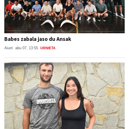
Babes zabala jaso du Ansak
Aiurri
abu 07, 13:55
URNIETA