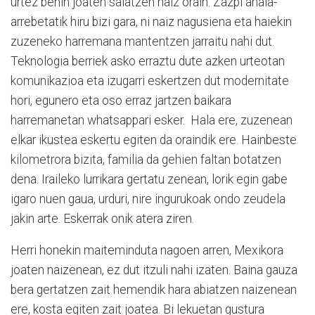
urtez behin joaten saiatzen naiz orain. Zazpi anaia-
arrebetatik hiru bizi gara, ni naiz nagusiena eta haiekin
zuzeneko harremana mantentzen jarraitu nahi dut.
Teknologia berriek asko erraztu dute azken urteotan
komunikazioa eta izugarri eskertzen dut modernitate
hori, egunero eta oso erraz jartzen baikara
harremanetan whatsappari esker. Hala ere, zuzenean
elkar ikustea eskertu egiten da oraindik ere. Hainbeste
kilometrora bizita, familia da gehien faltan botatzen
dena. Iraileko lurrikara gertatu zenean, lorik egin gabe
igaro nuen gaua, urduri, nire ingurukoak ondo zeudela
jakin arte. Eskerrak onik atera ziren.
Herri honekin maiteminduta nagoen arren, Mexikora
joaten naizenean, ez dut itzuli nahi izaten. Baina gauza
bera gertatzen zait hemendik hara abiatzen naizenean
ere, kosta egiten zait joatea. Bi lekuetan gustura