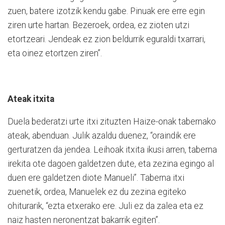
zuen, batere izotzik kendu gabe. Pinuak ere erre egin
ziren urte hartan. Bezeroek, ordea, ez zioten utzi
etortzeari. Jendeak ez zion beldurrik eguraldi txarrari,
eta oinez etortzen ziren”.
Ateak itxita
Duela bederatzi urte itxi zituzten Haize-onak tabernako
ateak, abenduan. Julik azaldu duenez, “oraindik ere
gerturatzen da jendea. Leihoak itxita ikusi arren, taberna
irekita ote dagoen galdetzen dute, eta zezina egingo al
duen ere galdetzen diote Manueli”. Taberna itxi
zuenetik, ordea, Manuelek ez du zezina egiteko
ohiturarik, “ezta etxerako ere. Juli ez da zalea eta ez
naiz hasten neronentzat bakarrik egiten”.