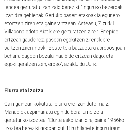
jendea gerturatu izan zaio bereziki. “Inguruko bezeroak
izan dira gehienak. Gertuko baserrietakoak ia egunero
etortzen ziren eta gainerantzean, Asteasu, Zizurkil,
Villabona edota Aiatik ere gerturatzen ziren. Errepide
ertzean gaudenez, pasoan egokitzen zirenak ere
sartzen ziren, noski. Beste toki batzuetara apropos joan
beharra dagoen bezala, hau bide ertzean dago, eta
egoki geratzen zen, eroso”, azaldu du Julik.
Elurra eta izotza
Gain-gainean kokatuta, elurra ere izan dute maiz.
Manuelek azpimarratu egin du bera ume zela
gertaturiko izoztea: “Elurte asko izan dira, baina 1956ko
izoztea bereziki gogoan dut. Hiru hilabete inguru iraun