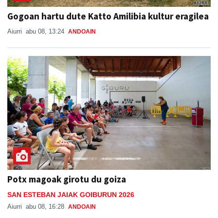
Gogoan hartu dute Katto Amilibia kultur eragilea
Aiurri
abu 08, 13:24
ANDOAIN
Potx magoak girotu du goiza
SAN ESTEBAN JAIAK GOIBURUN 2026
Aiurri
abu 08, 16:28
ANDOAIN