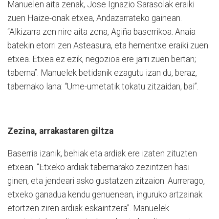
Manuelen aita zenak, Jose Ignazio Sarasolak eraiki
zuen Haize-onak etxea, Andazarrateko gainean.
“Alkizarra zen nire aita zena, Agiña baserrikoa. Anaia
batekin etorri zen Asteasura, eta hementxe eraiki zuen
etxea. Etxea ez ezik, negozioa ere jarri zuen bertan;
taberna”. Manuelek betidanik ezagutu izan du, beraz,
tabernako lana: “Ume-umetatik tokatu zitzaidan, bai”.
Zezina, arrakastaren giltza
Baserria izanik, behiak eta ardiak ere izaten zituzten
etxean. “Etxeko ardiak tabernarako zezintzen hasi
ginen, eta jendeari asko gustatzen zitzaion. Aurrerago,
etxeko ganadua kendu genuenean, inguruko artzainak
etortzen ziren ardiak eskaintzera”. Manuelek