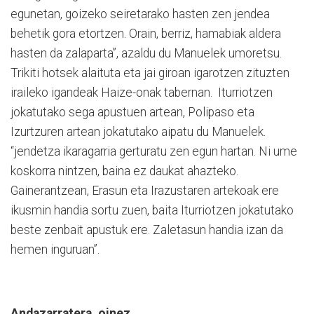
egunetan, goizeko seiretarako hasten zen jendea
behetik gora etortzen. Orain, berriz, hamabiak aldera
hasten da zalaparta”, azaldu du Manuelek umoretsu.
Trikiti hotsek alaituta eta jai giroan igarotzen zituzten
iraileko igandeak Haize-onak tabernan. Iturriotzen
jokatutako sega apustuen artean, Polipaso eta
Izurtzuren artean jokatutako aipatu du Manuelek.
“jendetza ikaragarria gerturatu zen egun hartan. Ni ume
koskorra nintzen, baina ez daukat ahazteko.
Gainerantzean, Erasun eta Irazustaren artekoak ere
ikusmin handia sortu zuen, baita Iturriotzen jokatutako
beste zenbait apustuk ere. Zaletasun handia izan da
hemen inguruan”.
Andazarratera, oinez