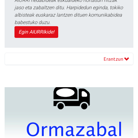
AIURRI hedabideak eskualdeko nortasun hitzak
jaso eta zabaltzen ditu. Harpidedun eginda, tokiko
albisteak euskaraz lantzen dituen komunikabidea
babestuko duzu.
Egin AIURRIkide!
Erantzun