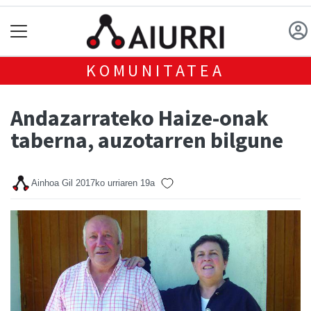
KOMUNITATEA
Andazarrateko Haize-onak
taberna, auzotarren bilgune
Ainhoa Gil
2017ko urriaren 19a