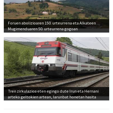
Foruen abolizioaren 150. urteurrena eta Alkateen
Mugimenduaren 50. urteurrena gogoan
Tren zirkulazioa eten egingo dute Irun eta Hernani
arteko geltokien artean, larunbat honetan hasita