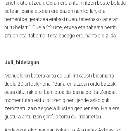
lanetik ateratzean. Obran ere aritu nintzen beste bolada
batean, baina etxean ere bazen nahiko lan, eta
hementxe geratzea erabaki nuen, tabernako lanetan
buru-belarri”. Duela 22 urte, etxea eta taberna berritu
zituen eta, taberna itxita badago ere, hantxe bizi da.
Juli, bidelagun
Manuelekin batera aritu da Juli Intxausti bidaniarra
duela 20 urtetik hona. “Barraren atzean ordu batzuk
pasa ditut nik ere. Lan lotua da, baina polita. Zenbait
momentutan estu ibiltzen ginen, jende asko guk
zerbitzatu zain zegoela ikusten genuenean. Hala ere,
gustura aritu izan gara”, aitortu du irribarretsu.
Andazarrateko gainean kokatuta, Aia nahiz Asteasuko