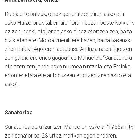
Duela urte batzuk, oinez gerturatzen ziren asko eta
asko Haize-onak tabernara: “Orain bezainbeste kotxerik
ez zen, noski, eta jende asko oinez etortzen zen, baita
bizikletan ere. Motoa zuenik ere bazen, baina bakanak
ziren haiek”. Agoteren autobusa Andazarratera igotzen
zen garaia ere ondo gogoan du Manuelek: “Sanatoriora
etortzen zen jende asko ni umea nintzela, eta Ernioko
erromerietara ere autobusean etortzen ziren asko eta
asko”.
Sanatorioa
Sanatorioa bera izan zen Manuelen eskola. “1956an itxi
zen sanatorioa, 23 urtez martxan egon ondoren.