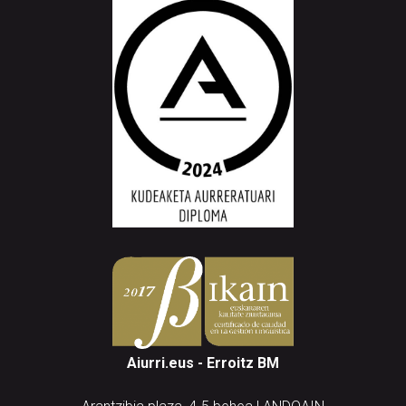
Aiurri.eus - Erroitz BM