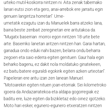
urteko mutil-koskorra nintzen ni. Aita zenak tabernako
lanari eutsi zion eta gero, anai-arrebok ere jarraitu egin
genuen langintza horretan”. Ume-
umetatik ezagutu izan du Manuelek barra atzeko lana,
baina beste zenbait zereginetan ere aritutakoa da.
“Mugatx baserrian morroi egon nintzen 18 urte bete
arte. Baserriko lanetan aritzen nintzen han. Garai hartan,
ganadua ondo eduki nahi bazen, belarra ondu beharra
zegoen eta saio ederra egiten genituen. Gaur hala egin
beharko bagenu, ez dakit nola moldatuko ginatekeen,
ez baitu batere eguraldi egokirik egiten azken urteotan”.
Papeleran ere aritu izan zen lanean Manuel.
“Motoarekin egiten nituen joan-etorriak. Sei kilometroko
igoera da Andazarratekoa eta aldapa gogorregiak ez
baditu ere, luze egiten da bizikletaz edo oinez igotzeko.
Moto hari esker, egunero-egunero etxeratzen nintzen