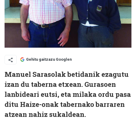
Gehitu gaitzazu Googlen
Manuel Sarasolak betidanik ezagutu
izan du taberna etxean. Gurasoen
lanbideari eutsi, eta milaka ordu pasa
ditu Haize-onak tabernako barraren
atzean nahiz sukaldean.