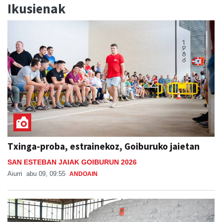
Ikusienak
Txinga-proba, estrainekoz, Goiburuko jaietan
SAN ESTEBAN JAIAK GOIBURUN 2026
Aiurri
abu 09, 09:55
ANDOAIN