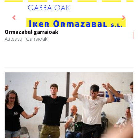
Previous
Next
Ormazabal garraioak
Asteasu
- Garraioak