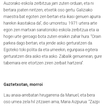
Auzorako eskola zerbitzua jarri zuten orduan, eta ni
bertara joaten nintzen, etxetik oso gertu. Galiziako
maestra bat egoten zen bertan eta ikasi genuen apurra
harekin ikasitakoa da”, dio umoretsu. 1971 urtera arte
egon zen martxan sanatorioko eskola zerbitzua eta ia
hogei urte geroago bota zuten eraikin zahar hura. “Orain
parkea dago bertan, eta jende asko gerturatzen da.
Egoteko toki polita da eta umeekin, egunpasa egitera
gerturatzen dira asko eta asko. Zabalik genuenean, gure
tabernara ere etortzen ziren zerbait hartzera”.
Gaztetxotan, morroi
Lau anaia-arrebatan hirugarrena da Manuel, eta bera
oso umea zela hil zitzaien ama, Maria Aizpurua. “Zazpi