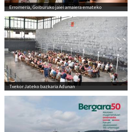
Erromeria, Goiburuko jaiei amaiera emateko
Txekor Jateko bazkaria Adunan