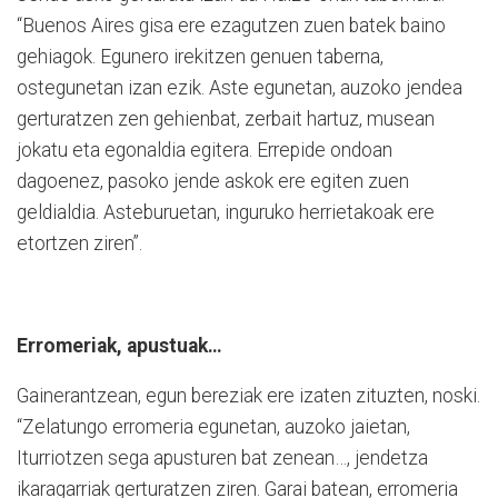
“Buenos Aires gisa ere ezagutzen zuen batek baino
gehiagok. Egunero irekitzen genuen taberna,
ostegunetan izan ezik. Aste egunetan, auzoko jendea
gerturatzen zen gehienbat, zerbait hartuz, musean
jokatu eta egonaldia egitera. Errepide ondoan
dagoenez, pasoko jende askok ere egiten zuen
geldialdia. Asteburuetan, inguruko herrietakoak ere
etortzen ziren”.
Erromeriak, apustuak…
Gainerantzean, egun bereziak ere izaten zituzten, noski.
“Zelatungo erromeria egunetan, auzoko jaietan,
Iturriotzen sega apusturen bat zenean…, jendetza
ikaragarriak gerturatzen ziren. Garai batean, erromeria