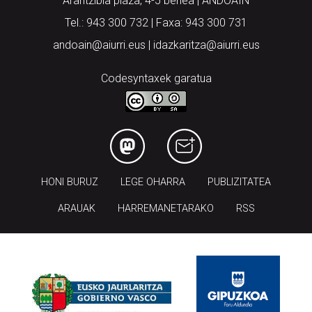
Arantzibia plaza, 4-5 behea | ANDOAIN
Tel.: 943 300 732 | Faxa: 943 300 731
andoain@aiurri.eus | idazkaritza@aiurri.eus
Codesyntaxek garatua
HONI BURUZ
LEGE OHARRA
PUBLIZITATEA
ARAUAK
HARREMANETARAKO
RSS