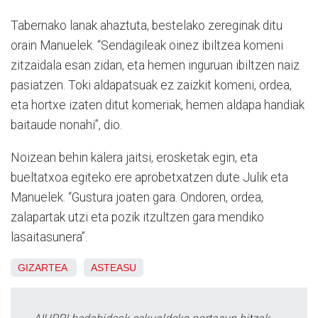
Tabernako lanak ahaztuta, bestelako zereginak ditu
orain Manuelek. “Sendagileak oinez ibiltzea komeni
zitzaidala esan zidan, eta hemen inguruan ibiltzen naiz
pasiatzen. Toki aldapatsuak ez zaizkit komeni, ordea,
eta hortxe izaten ditut komeriak, hemen aldapa handiak
baitaude nonahi”, dio.
Noizean behin kalera jaitsi, erosketak egin, eta
bueltatxoa egiteko ere aprobetxatzen dute Julik eta
Manuelek. “Gustura joaten gara. Ondoren, ordea,
zalapartak utzi eta pozik itzultzen gara mendiko
lasaitasunera”.
GIZARTEA
ASTEASU