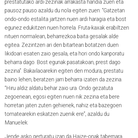
prestatutako ardi-zezinak arrakasta handia zuen eta
pausoz pauso azaldu du nola egiten zuen: “Gatzetan
ondo-ondo estalita jartzen nuen ardi haragia eta bost
egunez edukitzen nuen horrela. Fruta-kaxak erabiltzen
nituen normalean, beharrezkoa baita gesalak alde
egitea. Zezintzen ari den bitartean botatzen duen
likidoari esaten zaio gesala, eta hori ondo kanporatu
beharra dago. Bost egunak pasatakoan, prest dago
zezina”. Bakailaoarekin egiten den modura, prestatu
baino lehen, beratzen jarri beharra izaten da zezina.
“Hiru aldiz aldatu behar zaio ura. Ondo gezatuta
zegoenean, egosi egiten nuen nik zezina eta bere
horretan jaten zuten gehienek, nahiz eta bazegoen
tomatearekin eskatzen zuenik ere”, azaldu du
Manuelek.
Jende asko gerturatu izan da Haize-onak tabernara.