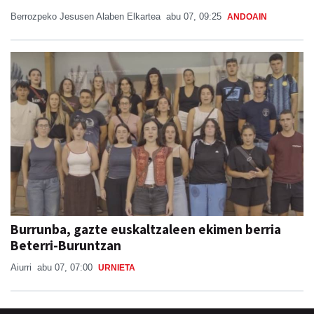
Berrozpeko Jesusen Alaben Elkartea
abu 07, 09:25
ANDOAIN
Burrunba, gazte euskaltzaleen ekimen berria
Beterri-Buruntzan
Aiurri
abu 07, 07:00
URNIETA