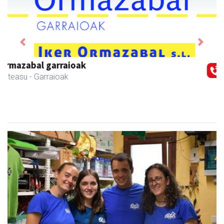
Previous
Next
Danena taberna
Andoain
-