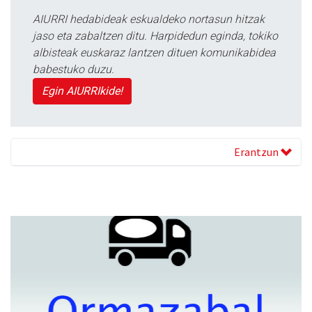
AIURRI hedabideak eskualdeko nortasun hitzak
jaso eta zabaltzen ditu. Harpidedun eginda, tokiko
albisteak euskaraz lantzen dituen komunikabidea
babestuko duzu.
Egin AIURRIkide!
Erantzun