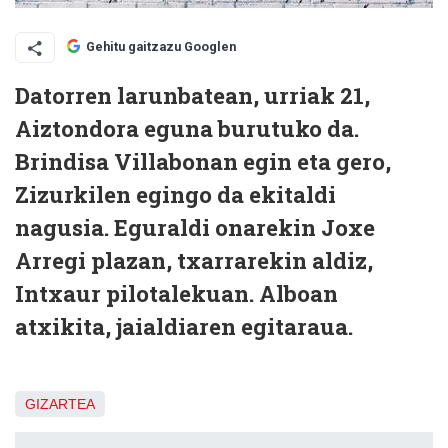
Gehitu gaitzazu Googlen
Datorren larunbatean, urriak 21,
Aiztondora eguna burutuko da.
Brindisa Villabonan egin eta gero,
Zizurkilen egingo da ekitaldi
nagusia. Eguraldi onarekin Joxe
Arregi plazan, txarrarekin aldiz,
Intxaur pilotalekuan. Alboan
atxikita, jaialdiaren egitaraua.
GIZARTEA