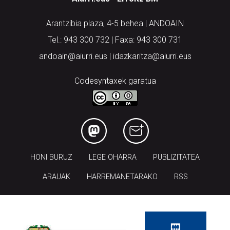
Arantzibia plaza, 4-5 behea | ANDOAIN
Tel.: 943 300 732 | Faxa: 943 300 731
andoain@aiurri.eus | idazkaritza@aiurri.eus
Codesyntaxek garatua
HONI BURUZ
LEGE OHARRA
PUBLIZITATEA
ARAUAK
HARREMANETARAKO
RSS