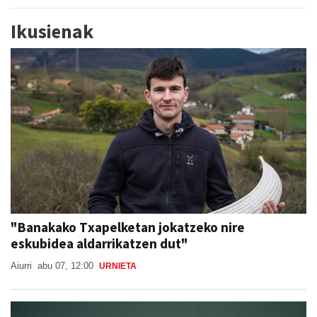
Ikusienak
"Banakako Txapelketan jokatzeko nire
eskubidea aldarrikatzen dut"
Aiurri
abu 07, 12:00
URNIETA