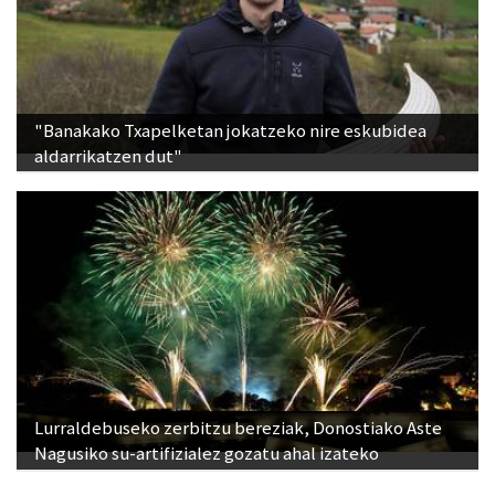
"Banakako Txapelketan jokatzeko nire eskubidea
aldarrikatzen dut"
Lurraldebuseko zerbitzu bereziak, Donostiako Aste
Nagusiko su-artifizialez gozatu ahal izateko