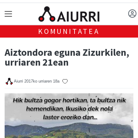
KOMUNITATEA
Aiztondora eguna Zizurkilen,
urriaren 21ean
Aiurri
2017ko urriaren 18a