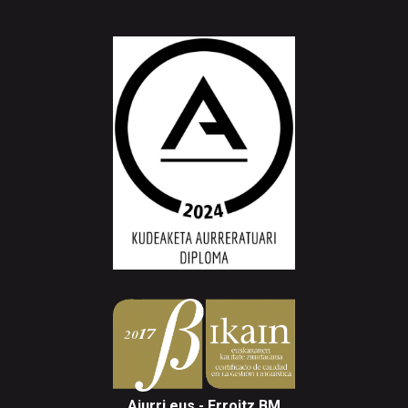
Aiurri.eus - Erroitz BM