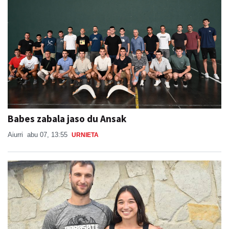
Babes zabala jaso du Ansak
Aiurri
abu 07, 13:55
URNIETA