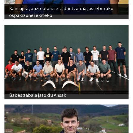
Kantujira, auzo-afaria eta dantzaldia, asteburuko
ospakizunei ekiteko
Babes zabala jaso du Ansak