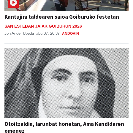
Kantujira taldearen saioa Goiburuko festetan
SAN ESTEBAN JAIAK GOIBURUN 2026
Jon Ander Ubeda
abu 07, 20:37
ANDOAIN
Otoitzaldia, larunbat honetan, Ama Kandidaren
omenez