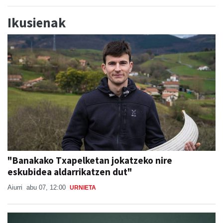
Ikusienak
"Banakako Txapelketan jokatzeko nire
eskubidea aldarrikatzen dut"
Aiurri
abu 07, 12:00
URNIETA