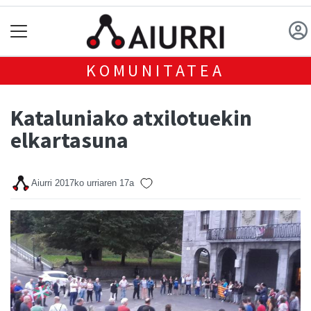
KOMUNITATEA
Kataluniako atxilotuekin
elkartasuna
Aiurri
2017ko urriaren 17a