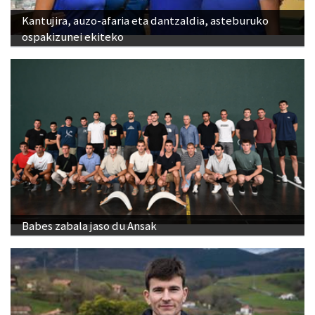
Kantujira, auzo-afaria eta dantzaldia, asteburuko
ospakizunei ekiteko
Babes zabala jaso du Ansak