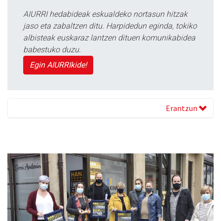
AIURRI hedabideak eskualdeko nortasun hitzak
jaso eta zabaltzen ditu. Harpidedun eginda, tokiko
albisteak euskaraz lantzen dituen komunikabidea
babestuko duzu.
Egin AIURRIkide!
Erantzun