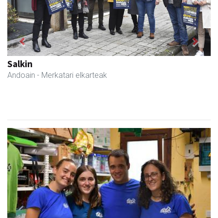
Previous
Next
Salkin
Andoain
- Merkatari elkarteak