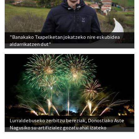
"Banakako Txapelketan jokatzeko nire eskubidea
aldarrikatzen dut"
Lurraldebuseko zerbitzu bereziak, Donostiako Aste
Nagusiko su-artifizialez gozatu ahal izateko