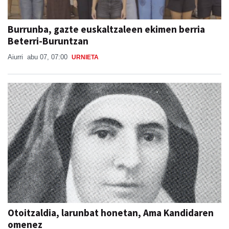
Burrunba, gazte euskaltzaleen ekimen berria
Beterri-Buruntzan
Aiurri
abu 07, 07:00
URNIETA
Otoitzaldia, larunbat honetan, Ama Kandidaren
omenez