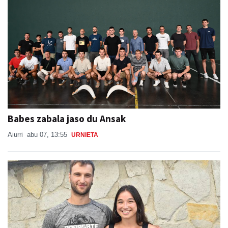
Babes zabala jaso du Ansak
Aiurri
abu 07, 13:55
URNIETA