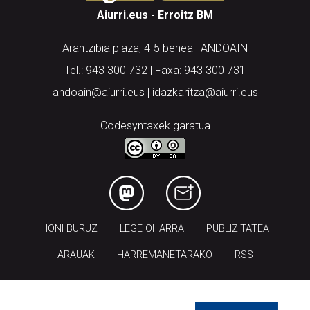
Aiurri.eus - Erroitz BM
Arantzibia plaza, 4-5 behea | ANDOAIN
Tel.: 943 300 732 | Faxa: 943 300 731
andoain@aiurri.eus | idazkaritza@aiurri.eus
Codesyntaxek garatua
HONI BURUZ
LEGE OHARRA
PUBLIZITATEA
ARAUAK
HARREMANETARAKO
RSS