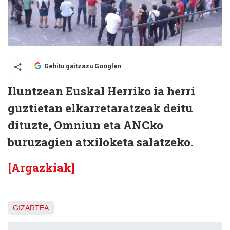
Gehitu gaitzazu Googlen
Iluntzean Euskal Herriko ia herri
guztietan elkarretaratzeak deitu
dituzte, Omniun eta ANCko
buruzagien atxiloketa salatzeko.
[Argazkiak]
GIZARTEA