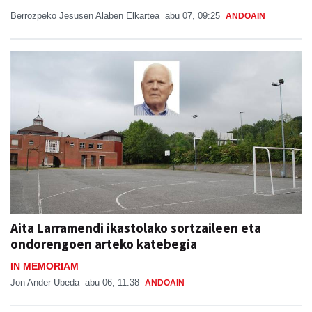
Berrozpeko Jesusen Alaben Elkartea
abu 07, 09:25
ANDOAIN
Aita Larramendi ikastolako sortzaileen eta
ondorengoen arteko katebegia
IN MEMORIAM
Jon Ander Ubeda
abu 06, 11:38
ANDOAIN