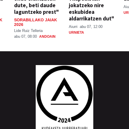
dute, beti daude
jokatzeko nire
Aiu
laguntzeko prest"
eskubidea
UR
aldarrikatzen dut"
K
SORABILLAKO JAIAK
2026
Aiurri
abu 07, 12:00
Lide Ruiz Telleria
URNIETA
abu 07, 08:00
ANDOAIN