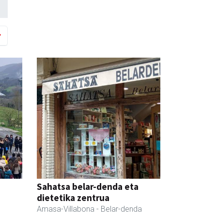
Sahatsa belar-denda eta
dietetika zentrua
Amasa-Villabona
- Belar-denda