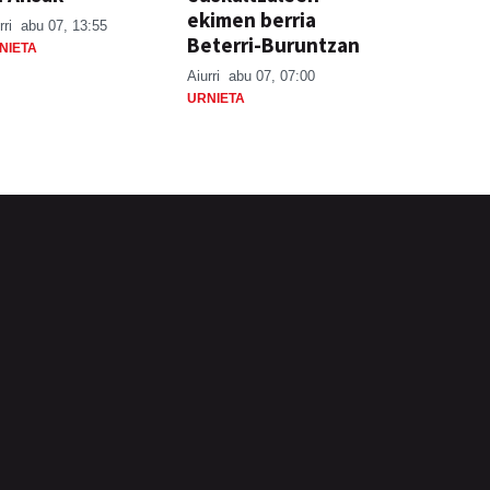
ekimen berria
rri
abu 07, 13:55
Beterri-Buruntzan
NIETA
Aiurri
abu 07, 07:00
URNIETA