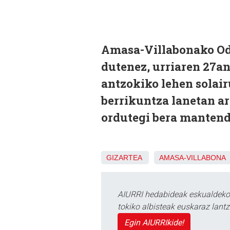
Amasa-Villabonako Odo
dutenez, urriaren 27an
antzokiko lehen solai
berrikuntza lanetan ar
ordutegi bera mantendu
GIZARTEA
AMASA-VILLABONA
AIURRI hedabideak eskualdeko n
tokiko albisteak euskaraz lan
Egin AIURRIkide!