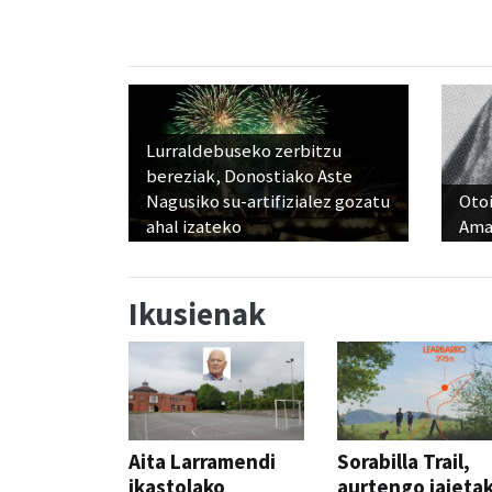
Lurraldebuseko zerbitzu
bereziak, Donostiako Aste
Nagusiko su-artifizialez gozatu
Otoi
ahal izateko
Ama
Ikusienak
Aita Larramendi
Sorabilla Trail,
ikastolako
aurtengo jaieta