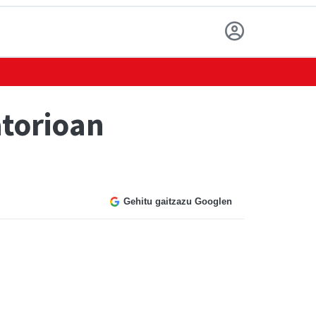
atorioan
Gehitu gaitzazu Googlen