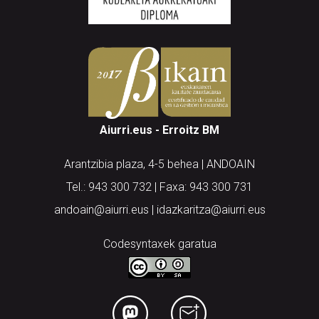
Aiurri.eus - Erroitz BM
Arantzibia plaza, 4-5 behea | ANDOAIN
Tel.: 943 300 732 | Faxa: 943 300 731
andoain@aiurri.eus | idazkaritza@aiurri.eus
Codesyntaxek garatua