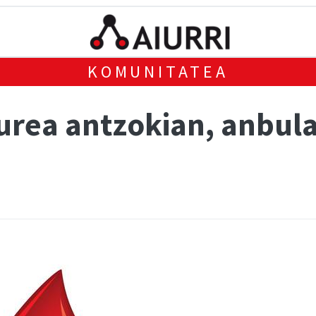
KOMUNITATEA
urea antzokian, anbul