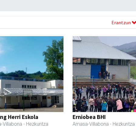
Erantzun
ng Herri Eskola
Erniobea BHI
-Villabona
- Hezkuntza
Amasa-Villabona
- Hezkuntza