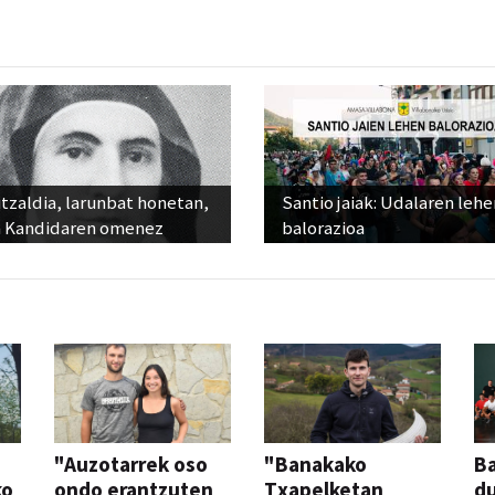
tzaldia, larunbat honetan,
Santio jaiak: Udalaren lehe
 Kandidaren omenez
balorazioa
"Auzotarrek oso
"Banakako
Ba
ko
ondo erantzuten
Txapelketan
d