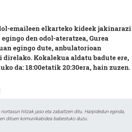
l-emaileen elkarteko kideek jakinarazi
 egingo den odol-ateratzea, Gurea
ruan egingo dute, anbulatorioan
i direlako. Kokalekua aldatu badute ere,
ko da: 18:00etatik 20:30era, hain zuzen.
ortasun hitzak jaso eta zabaltzen ditu. Harpidedun eginda,
tzen dituen komunikabidea babestuko duzu.