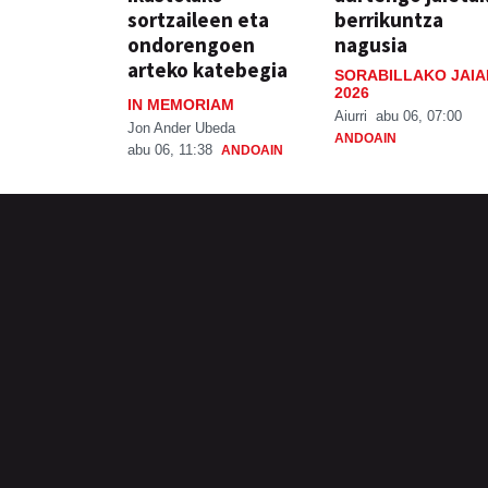
sortzaileen eta
berrikuntza
ondorengoen
nagusia
arteko katebegia
SORABILLAKO JAIA
2026
IN MEMORIAM
Aiurri
abu 06, 07:00
Jon Ander Ubeda
ANDOAIN
abu 06, 11:38
ANDOAIN