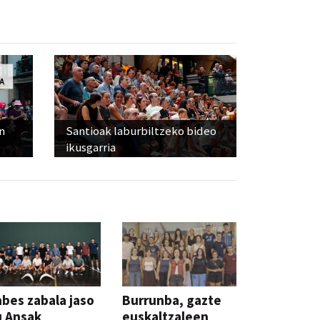
n
Santioak laburbiltzeko bideo
ikusgarria
bes zabala jaso
Burrunba, gazte
u Ansak
euskaltzaleen