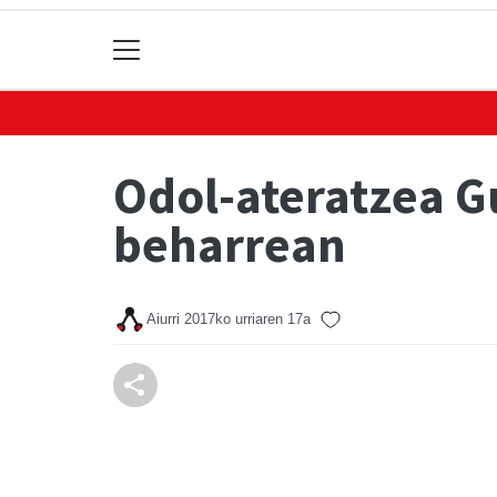
Odol-ateratzea G
beharrean
Aiurri
2017ko urriaren 17a