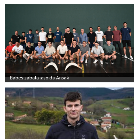
Babes zabala jaso du Ansak