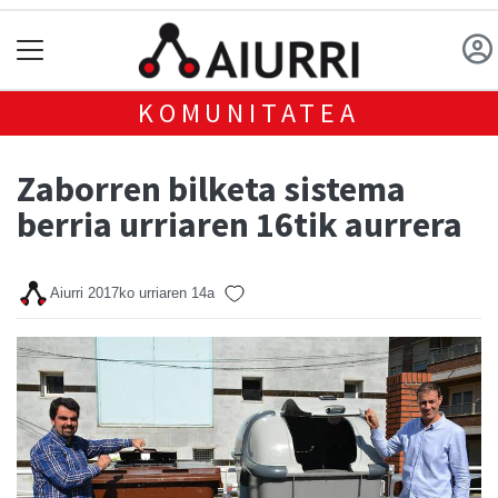
KOMUNITATEA
Zaborren bilketa sistema
berria urriaren 16tik aurrera
Aiurri
2017ko urriaren 14a