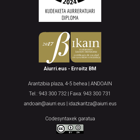
Aiurri.eus - Erroitz BM
Arantzibia plaza, 4-5 behea | ANDOAIN
Tel.: 943 300 732 | Faxa: 943 300 731
andoain@aiurri.eus | idazkaritza@aiurri.eus
Codesyntaxek garatua