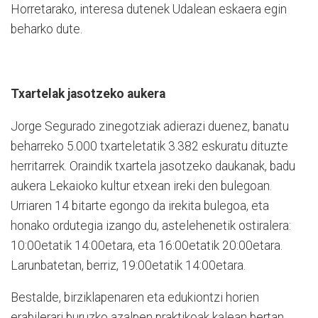
Horretarako, interesa dutenek Udalean eskaera egin
beharko dute.
Txartelak jasotzeko aukera
Jorge Segurado zinegotziak adierazi duenez, banatu
beharreko 5.000 txarteletatik 3.382 eskuratu dituzte
herritarrek. Oraindik txartela jasotzeko daukanak, badu
aukera Lekaioko kultur etxean ireki den bulegoan.
Urriaren 14 bitarte egongo da irekita bulegoa, eta
honako ordutegia izango du, astelehenetik ostiralera:
10:00etatik 14:00etara, eta 16:00etatik 20:00etara.
Larunbatetan, berriz, 19:00etatik 14:00etara.
Bestalde, birziklapenaren eta edukiontzi horien
erabilerari buruzko azalpen praktikoak kalean bertan,