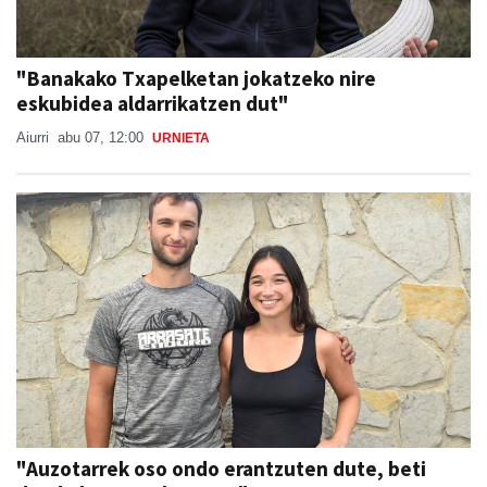
"Banakako Txapelketan jokatzeko nire
eskubidea aldarrikatzen dut"
Aiurri
abu 07, 12:00
URNIETA
"Auzotarrek oso ondo erantzuten dute, beti