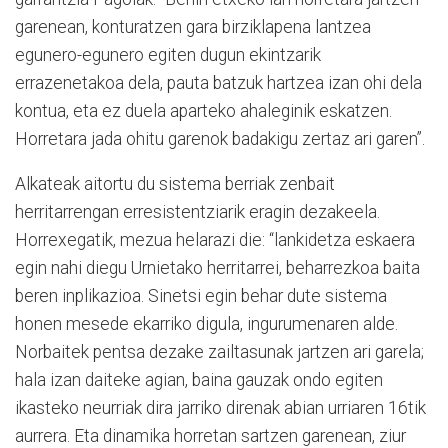
garenean, konturatzen gara birziklapena lantzea
egunero-egunero egiten dugun ekintzarik
errazenetakoa dela, pauta batzuk hartzea izan ohi dela
kontua, eta ez duela aparteko ahaleginik eskatzen.
Horretara jada ohitu garenok badakigu zertaz ari garen”.
Alkateak aitortu du sistema berriak zenbait
herritarrengan erresistentziarik eragin dezakeela.
Horrexegatik, mezua helarazi die: “lankidetza eskaera
egin nahi diegu Urnietako herritarrei, beharrezkoa baita
beren inplikazioa. Sinetsi egin behar dute sistema
honen mesede ekarriko digula, ingurumenaren alde.
Norbaitek pentsa dezake zailtasunak jartzen ari garela;
hala izan daiteke agian, baina gauzak ondo egiten
ikasteko neurriak dira jarriko direnak abian urriaren 16tik
aurrera. Eta dinamika horretan sartzen garenean, ziur