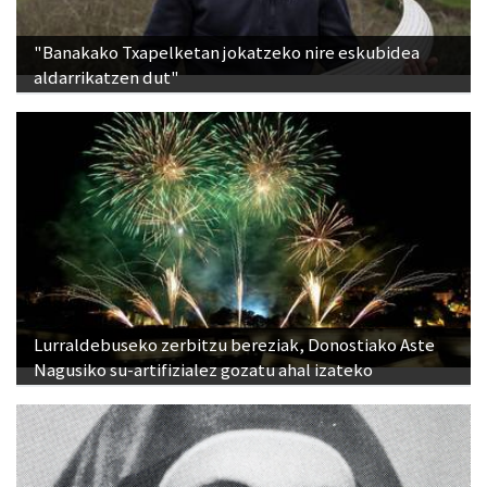
"Banakako Txapelketan jokatzeko nire eskubidea
aldarrikatzen dut"
Lurraldebuseko zerbitzu bereziak, Donostiako Aste
Nagusiko su-artifizialez gozatu ahal izateko