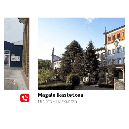
Previous
Next
Magale Ikastetxea
Urnieta
- Hezkuntza