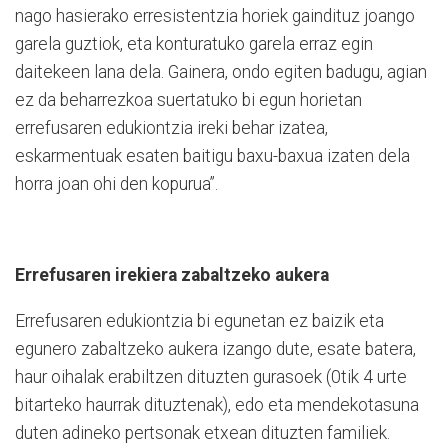
nago hasierako erresistentzia horiek gaindituz joango
garela guztiok, eta konturatuko garela erraz egin
daitekeen lana dela. Gainera, ondo egiten badugu, agian
ez da beharrezkoa suertatuko bi egun horietan
errefusaren edukiontzia ireki behar izatea,
eskarmentuak esaten baitigu baxu-baxua izaten dela
horra joan ohi den kopurua”.
Errefusaren irekiera zabaltzeko aukera
Errefusaren edukiontzia bi egunetan ez baizik eta
egunero zabaltzeko aukera izango dute, esate batera,
haur oihalak erabiltzen dituzten gurasoek (0tik 4 urte
bitarteko haurrak dituztenak), edo eta mendekotasuna
duten adineko pertsonak etxean dituzten familiek.