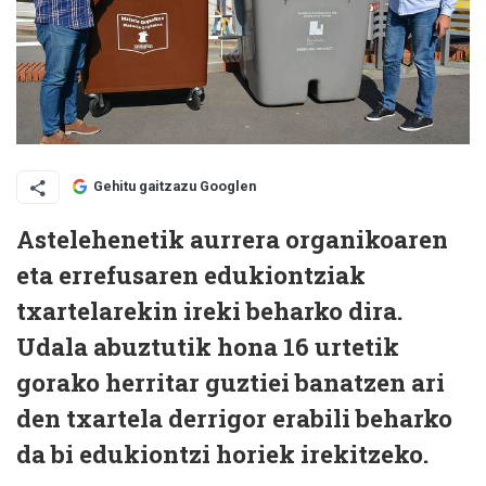
Gehitu gaitzazu Googlen
Astelehenetik aurrera organikoaren
eta errefusaren edukiontziak
txartelarekin ireki beharko dira.
Udala abuztutik hona 16 urtetik
gorako herritar guztiei banatzen ari
den txartela derrigor erabili beharko
da bi edukiontzi horiek irekitzeko.