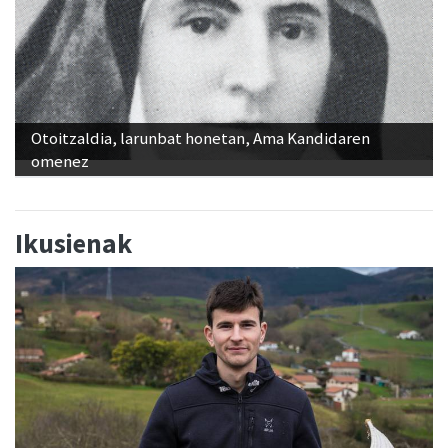
Otoitzaldia, larunbat honetan, Ama Kandidaren
omenez
Ikusienak