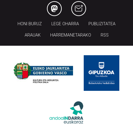
HONI BURUZ
LEGE OHARRA
PUBLIZITATEA
ARAUAK
HARREMANETARAKO
RSS