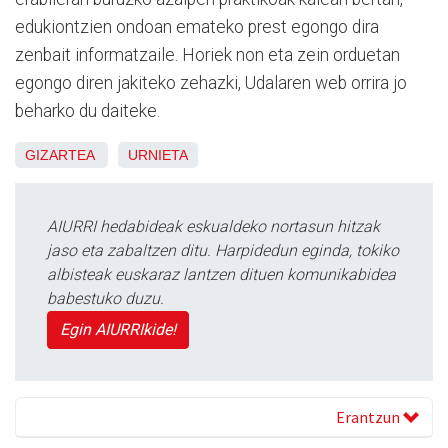
edukiontzien ondoan emateko prest egongo dira
zenbait informatzaile. Horiek non eta zein orduetan
egongo diren jakiteko zehazki, Udalaren web orrira jo
beharko du daiteke.
GIZARTEA
URNIETA
AIURRI hedabideak eskualdeko nortasun hitzak
jaso eta zabaltzen ditu. Harpidedun eginda, tokiko
albisteak euskaraz lantzen dituen komunikabidea
babestuko duzu.
Egin AIURRIkide!
Erantzun