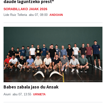
daude laguntzeko prest"
SORABILLAKO JAIAK 2026
Lide Ruiz Telleria
abu 07, 08:00
ANDOAIN
Babes zabala jaso du Ansak
Aiurri
abu 07, 13:55
URNIETA