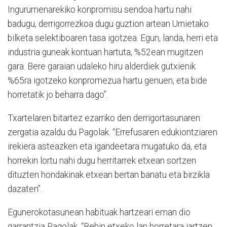
Ingurumenarekiko konpromisu sendoa hartu nahi
badugu, derrigorrezkoa dugu guztion artean Urnietako
bilketa selektiboaren tasa igotzea. Egun, landa, herri eta
industria guneak kontuan hartuta, %52ean mugitzen
gara. Bere garaian udaleko hiru alderdiek gutxienik
%65ra igotzeko konpromezua hartu genuen, eta bide
horretatik jo beharra dago”.
Txartelaren bitartez ezarriko den derrigortasunaren
zergatia azaldu du Pagolak. “Errefusaren edukiontziaren
irekiera asteazken eta igandeetara mugatuko da, eta
horrekin lortu nahi dugu herritarrek etxean sortzen
dituzten hondakinak etxean bertan banatu eta birzikla
dazaten”.
Egunerokotasunean habituak hartzeari eman dio
garrantzia Pagolak. “Behin etxeko lan horretara jartzen