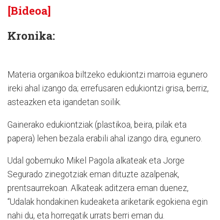
[Bideoa]
Kronika:
Materia organikoa biltzeko edukiontzi marroia egunero
ireki ahal izango da; errefusaren edukiontzi grisa, berriz,
asteazken eta igandetan soilik.
Gainerako edukiontziak (plastikoa, beira, pilak eta
papera) lehen bezala erabili ahal izango dira, egunero.
Udal gobernuko Mikel Pagola alkateak eta Jorge
Segurado zinegotziak eman dituzte azalpenak,
prentsaurrekoan. Alkateak aditzera eman duenez,
“Udalak hondakinen kudeaketa ariketarik egokiena egin
nahi du, eta horregatik urrats berri eman du.