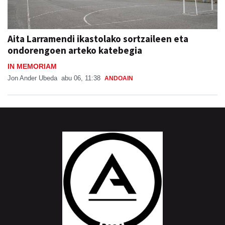
Aita Larramendi ikastolako sortzaileen eta
ondorengoen arteko katebegia
IN MEMORIAM
Jon Ander Ubeda
abu 06, 11:38
ANDOAIN