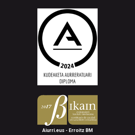
Aiurri.eus - Erroitz BM
Arantzibia plaza, 4-5 behea | ANDOAIN