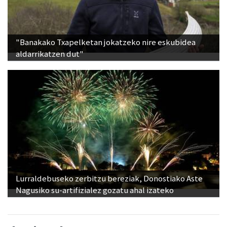
"Banakako Txapelketan jokatzeko nire eskubidea
aldarrikatzen dut"
Lurraldebuseko zerbitzu bereziak, Donostiako Aste
Nagusiko su-artifizialez gozatu ahal izateko
Ikusienak