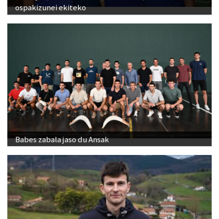
Babes zabala jaso du Ansak