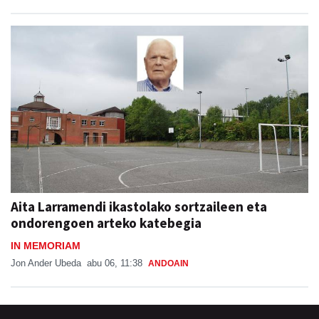
Aita Larramendi ikastolako sortzaileen eta
ondorengoen arteko katebegia
IN MEMORIAM
Jon Ander Ubeda
abu 06, 11:38
ANDOAIN