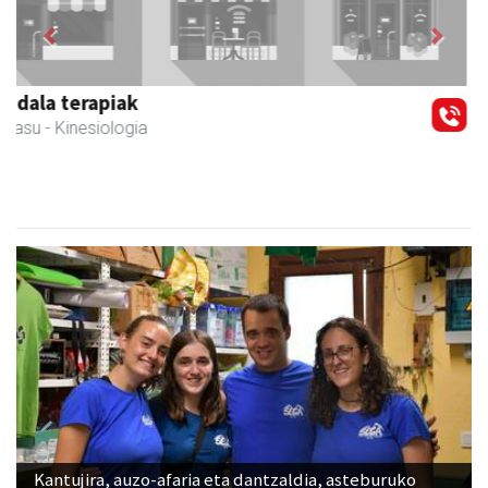
Previous
Next
Lur fisioterapia eta pilates zentroa
Andoain
- Fisioterapia
Kantujira, auzo-afaria eta dantzaldia, asteburuko
ospakizunei ekiteko