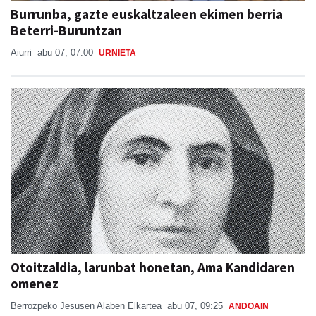
Beterri-Buruntzan
Aiurri
abu 07, 07:00
URNIETA
Otoitzaldia, larunbat honetan, Ama Kandidaren
omenez
Berrozpeko Jesusen Alaben Elkartea
abu 07, 09:25
ANDOAIN