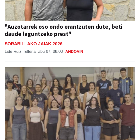
"Auzotarrek oso ondo erantzuten dute, beti
daude laguntzeko prest"
SORABILLAKO JAIAK 2026
Lide Ruiz Telleria
abu 07, 08:00
ANDOAIN
Burrunba, gazte euskaltzaleen ekimen berria