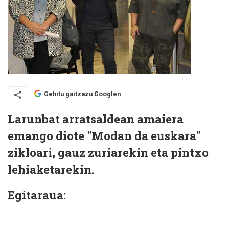
Gehitu gaitzazu Googlen
Larunbat arratsaldean amaiera
emango diote "Modan da euskara"
zikloari, gauz zuriarekin eta pintxo
lehiaketarekin.
Egitaraua: