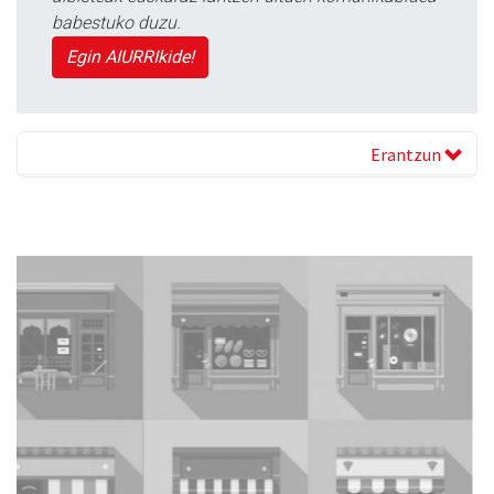
babestuko duzu.
Egin AIURRIkide!
Erantzun