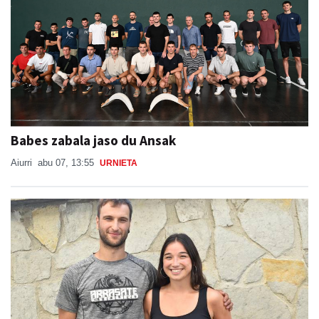
Babes zabala jaso du Ansak
Aiurri
abu 07, 13:55
URNIETA