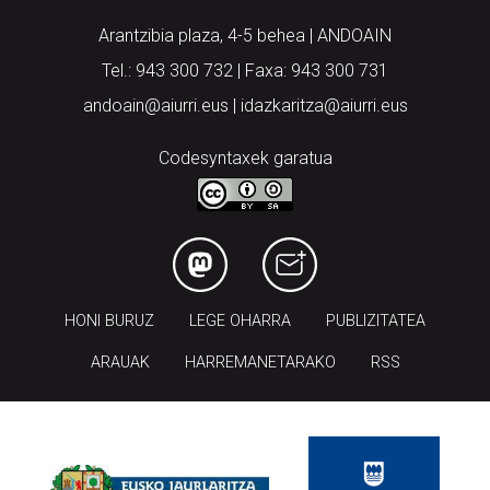
Tel.: 943 300 732 | Faxa: 943 300 731
andoain@aiurri.eus | idazkaritza@aiurri.eus
Codesyntaxek garatua
HONI BURUZ
LEGE OHARRA
PUBLIZITATEA
ARAUAK
HARREMANETARAKO
RSS