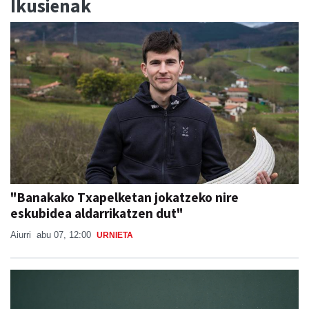
"Banakako Txapelketan jokatzeko nire
eskubidea aldarrikatzen dut"
Aiurri
abu 07, 12:00
URNIETA