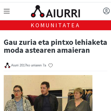
KOMUNITATEA
Gau zuria eta pintxo lehiaketa
moda astearen amaieran
Aiurri
2017ko urriaren 7a