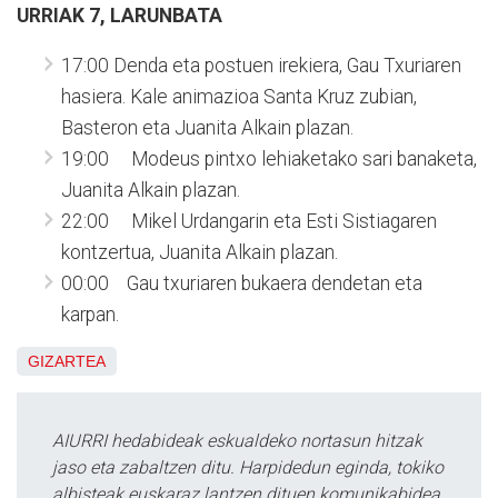
URRIAK 7, LARUNBATA
17:00 Denda eta postuen irekiera, Gau Txuriaren
hasiera. Kale animazioa Santa Kruz zubian,
Basteron eta Juanita Alkain plazan.
19:00 Modeus pintxo lehiaketako sari banaketa,
Juanita Alkain plazan.
22:00 Mikel Urdangarin eta Esti Sistiagaren
kontzertua, Juanita Alkain plazan.
00:00 Gau txuriaren bukaera dendetan eta
karpan.
GIZARTEA
AIURRI hedabideak eskualdeko nortasun hitzak
jaso eta zabaltzen ditu. Harpidedun eginda, tokiko
albisteak euskaraz lantzen dituen komunikabidea