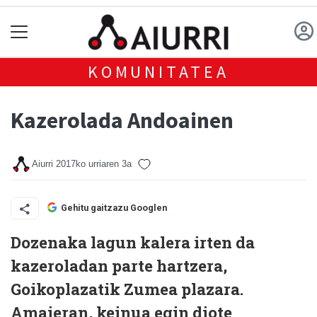
KOMUNITATEA
Kazerolada Andoainen
Aiurri
2017ko urriaren 3a
Gehitu gaitzazu Googlen
Dozenaka lagun kalera irten da
kazeroladan parte hartzera,
Goikoplazatik Zumea plazara.
Amaieran, keinua egin diote