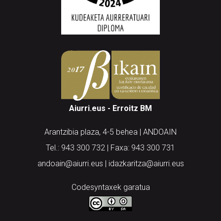
Aiurri.eus - Erroitz BM
Arantzibia plaza, 4-5 behea | ANDOAIN
Tel.: 943 300 732 | Faxa: 943 300 731
andoain@aiurri.eus | idazkaritza@aiurri.eus
Codesyntaxek garatua