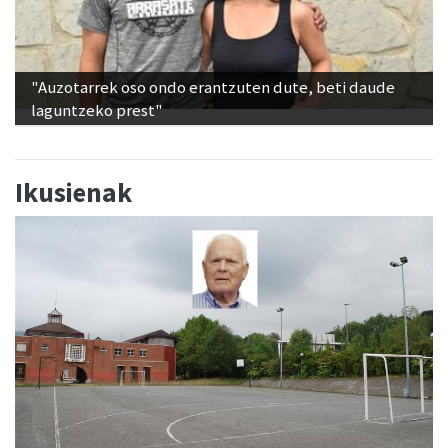
"Auzotarrek oso ondo erantzuten dute, beti daude
laguntzeko prest"
Ikusienak