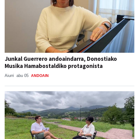
Junkal Guerrero andoaindarra, Donostiako
Musika Hamabostaldiko protagonista
Aiurri
abu 05
ANDOAIN