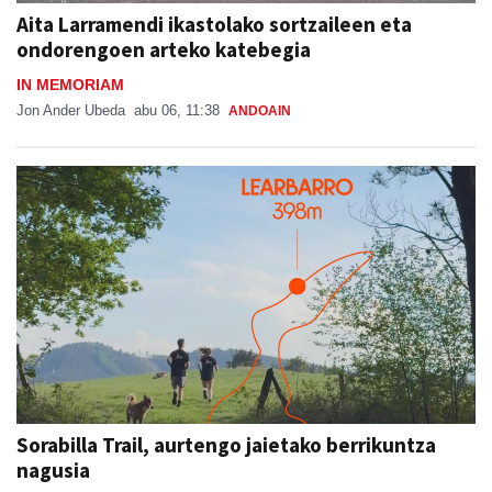
Aita Larramendi ikastolako sortzaileen eta
ondorengoen arteko katebegia
IN MEMORIAM
Jon Ander Ubeda
abu 06, 11:38
ANDOAIN
Sorabilla Trail, aurtengo jaietako berrikuntza
nagusia