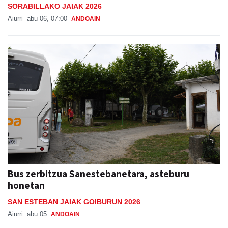
SORABILLAKO JAIAK 2026
Aiurri
abu 06, 07:00
ANDOAIN
Bus zerbitzua Sanestebanetara, asteburu
honetan
SAN ESTEBAN JAIAK GOIBURUN 2026
Aiurri
abu 05
ANDOAIN