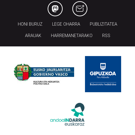
HONI BURUZ
LEGE OHARRA
PUBLIZITATEA
ARAUAK
HARREMANETARAKO
RSS