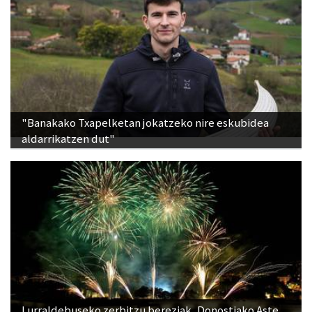
"Banakako Txapelketan jokatzeko nire eskubidea
aldarrikatzen dut"
Lurraldebuseko zerbitzu bereziak, Donostiako Aste