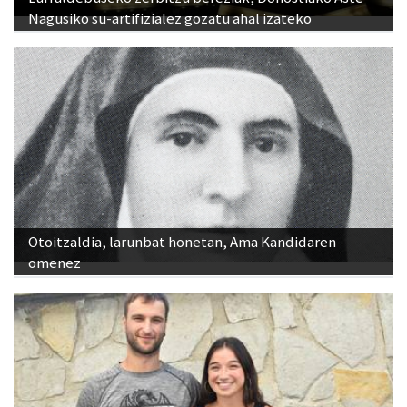
Nagusiko su-artifizialez gozatu ahal izateko
Otoitzaldia, larunbat honetan, Ama Kandidaren
omenez