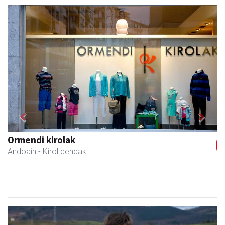
Previous
Next
Ormendi kirolak
Andoain
- Kirol dendak