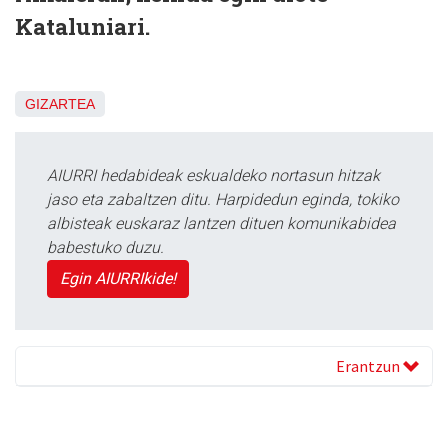
Kataluniari.
GIZARTEA
AIURRI hedabideak eskualdeko nortasun hitzak
jaso eta zabaltzen ditu. Harpidedun eginda, tokiko
albisteak euskaraz lantzen dituen komunikabidea
babestuko duzu.
Egin AIURRIkide!
Erantzun