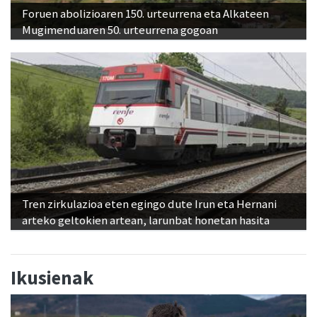
Foruen abolizioaren 150. urteurrena eta Alkateen
Mugimenduaren 50. urteurrena gogoan
Tren zirkulazioa eten egingo dute Irun eta Hernani
arteko geltokien artean, larunbat honetan hasita
Ikusienak