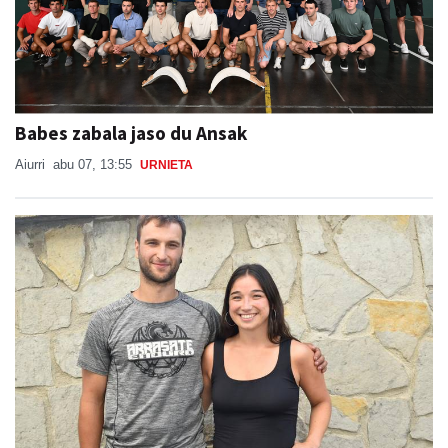
Babes zabala jaso du Ansak
Aiurri
abu 07, 13:55
URNIETA