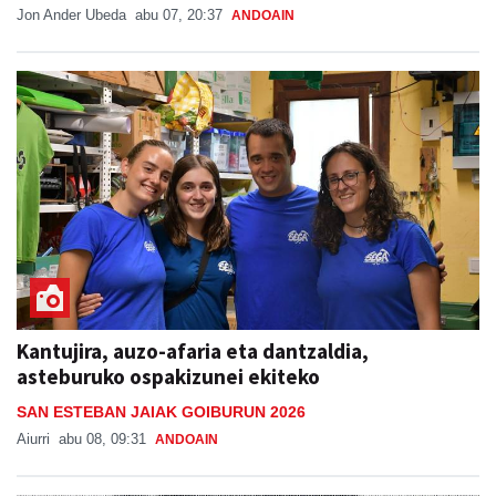
Jon Ander Ubeda
abu 07, 20:37
ANDOAIN
Kantujira, auzo-afaria eta dantzaldia,
asteburuko ospakizunei ekiteko
SAN ESTEBAN JAIAK GOIBURUN 2026
Aiurri
abu 08, 09:31
ANDOAIN