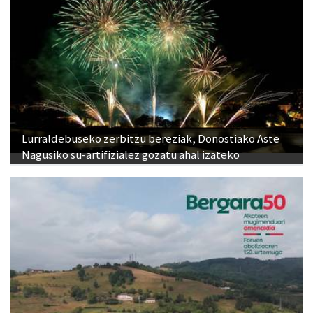
Lurraldebuseko zerbitzu bereziak, Donostiako Aste
Nagusiko su-artifizialez gozatu ahal izateko