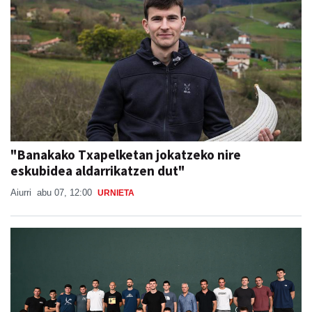
"Banakako Txapelketan jokatzeko nire
eskubidea aldarrikatzen dut"
Aiurri
abu 07, 12:00
URNIETA