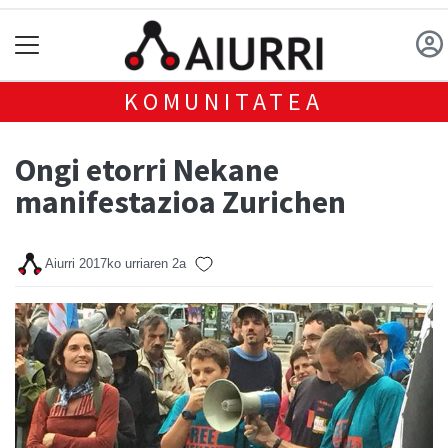
KOMUNITATEA
Ongi etorri Nekane
manifestazioa Zurichen
Aiurri
2017ko urriaren 2a