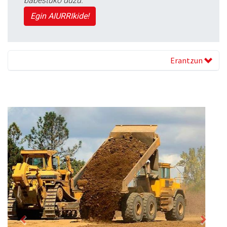
babestuko duzu.
Egin AIURRIkide!
Erantzun
Previous
Next