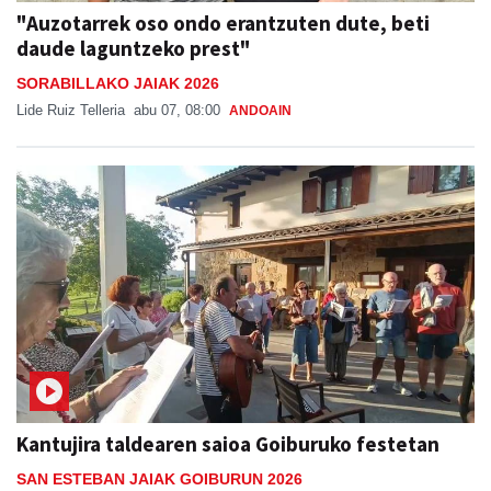
"Auzotarrek oso ondo erantzuten dute, beti
daude laguntzeko prest"
SORABILLAKO JAIAK 2026
Lide Ruiz Telleria
abu 07, 08:00
ANDOAIN
Kantujira taldearen saioa Goiburuko festetan
SAN ESTEBAN JAIAK GOIBURUN 2026