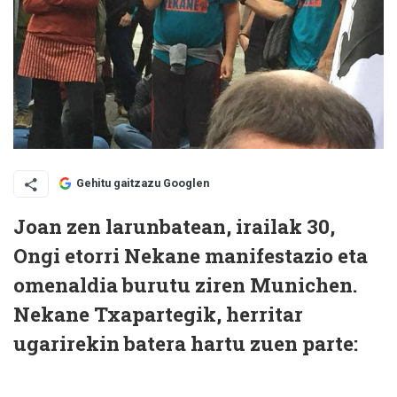
Gehitu gaitzazu Googlen
Joan zen larunbatean, irailak 30,
Ongi etorri Nekane manifestazio eta
omenaldia burutu ziren Munichen.
Nekane Txapartegik, herritar
ugarirekin batera hartu zuen parte: