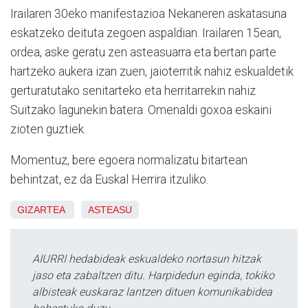
Irailaren 30eko manifestazioa Nekaneren askatasuna
eskatzeko deituta zegoen aspaldian. Irailaren 15ean,
ordea, aske geratu zen asteasuarra eta bertan parte
hartzeko aukera izan zuen, jaioterritik nahiz eskualdetik
gerturatutako senitarteko eta herritarrekin nahiz
Suitzako lagunekin batera. Omenaldi goxoa eskaini
zioten guztiek.
Momentuz, bere egoera normalizatu bitartean
behintzat, ez da Euskal Herrira itzuliko.
GIZARTEA
ASTEASU
AIURRI hedabideak eskualdeko nortasun hitzak
jaso eta zabaltzen ditu. Harpidedun eginda, tokiko
albisteak euskaraz lantzen dituen komunikabidea