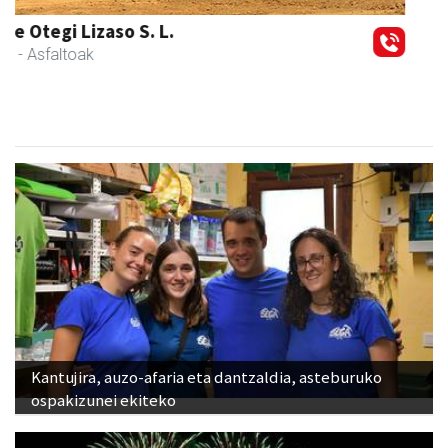
Skinter ontziratzeak
Asteasu
- Ontziratzeak
Kantujira, auzo-afaria eta dantzaldia, asteburuko
ospakizunei ekiteko