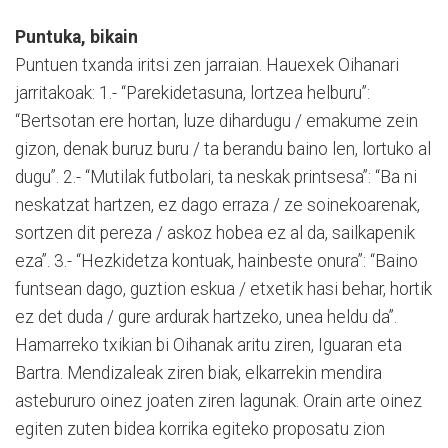
Puntuka, bikain
Puntuen txanda iritsi zen jarraian. Hauexek Oihanari
jarritakoak: 1.- “Parekidetasuna, lortzea helburu”:
“Bertsotan ere hortan, luze dihardugu / emakume zein
gizon, denak buruz buru / ta berandu baino len, lortuko al
dugu”. 2.- “Mutilak futbolari, ta neskak printsesa”: “Ba ni
neskatzat hartzen, ez dago erraza / ze soinekoarenak,
sortzen dit pereza / askoz hobea ez al da, sailkapenik
eza”. 3.- “Hezkidetza kontuak, hainbeste onura”: “Baino
funtsean dago, guztion eskua / etxetik hasi behar, hortik
ez det duda / gure ardurak hartzeko, unea heldu da”.
Hamarreko txikian bi Oihanak aritu ziren, Iguaran eta
Bartra. Mendizaleak ziren biak, elkarrekin mendira
astebururo oinez joaten ziren lagunak. Orain arte oinez
egiten zuten bidea korrika egiteko proposatu zion