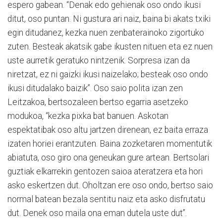
espero gabean. “Denak edo gehienak oso ondo ikusi
ditut, oso puntan. Ni gustura ari naiz, baina bi akats txiki
egin ditudanez, kezka nuen zenbaterainoko zigortuko
zuten. Besteak akatsik gabe ikusten nituen eta ez nuen
uste aurretik geratuko nintzenik. Sorpresa izan da
niretzat, ez ni gaizki ikusi naizelako; besteak oso ondo
ikusi ditudalako baizik”. Oso saio polita izan zen
Leitzakoa, bertsozaleen bertso egarria asetzeko
modukoa, “kezka pixka bat banuen. Askotan
espektatibak oso altu jartzen direnean, ez baita erraza
izaten horiei erantzuten. Baina zozketaren momentutik
abiatuta, oso giro ona geneukan gure artean. Bertsolari
guztiak elkarrekin gentozen saioa ateratzera eta hori
asko eskertzen dut. Oholtzan ere oso ondo, bertso saio
normal batean bezala sentitu naiz eta asko disfrutatu
dut. Denek oso maila ona eman dutela uste dut”.