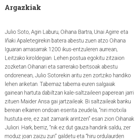
Argazkiak
Julio Soto, Agin Laburu, Oihana Bartra, Unai Agirre eta
Iñaki Apaletegirekin batera abestu zuen atzo Oihana
Iguaran amasarrak 1200 ikus-entzuleren aurrean,
Leitzako kiroldegian. Lehen postua egokitu zitzaion
zozketan Oihanari eta sarrerako bertsoak abestu
ondorenean, Julio Sotorekin aritu zen zortziko handiko
lehen ariketan. Tabernaz taberna euren salgaiak
gainean hartuta dabiltzan kale-saltzaileen paperean jarri
zituen Maider Ansa gai jartzaileak. Bi saltzaileak banku
berean elkarren ondoan eserita zeudela, “niri motxila
hustuta ere, ez zait zamarik arintzen” esan zion Oihanak
Juliori. Hark, berriz, “nik ez dut gauza handirik saldu, zer
moduz joan zaizu zuri” galdetu eta “hiru ordulaurden