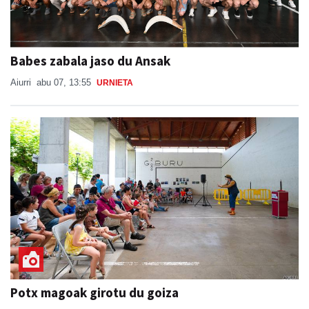
Babes zabala jaso du Ansak
Aiurri
abu 07, 13:55
URNIETA
Potx magoak girotu du goiza