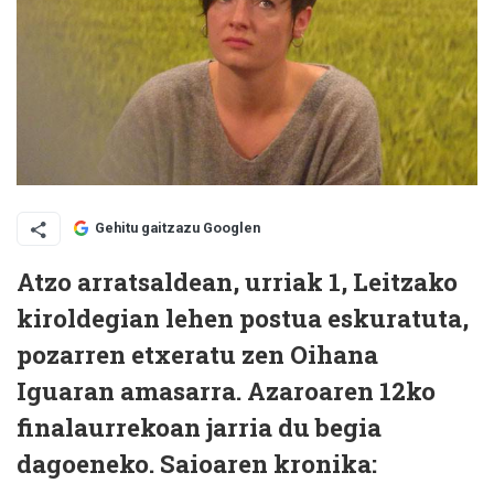
Gehitu gaitzazu Googlen
Atzo arratsaldean, urriak 1, Leitzako
kiroldegian lehen postua eskuratuta,
pozarren etxeratu zen Oihana
Iguaran amasarra. Azaroaren 12ko
finalaurrekoan jarria du begia
dagoeneko. Saioaren kronika: