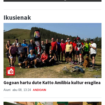
Ikusienak
Gogoan hartu dute Katto Amilibia kultur eragilea
Aiurri
abu 08, 13:24
ANDOAIN