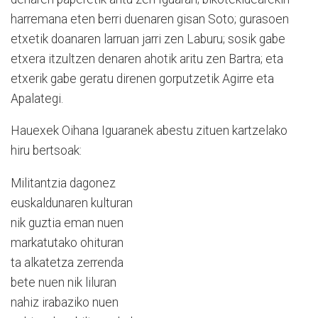
harremana eten berri duenaren gisan Soto; gurasoen
etxetik doanaren larruan jarri zen Laburu; sosik gabe
etxera itzultzen denaren ahotik aritu zen Bartra; eta
etxerik gabe geratu direnen gorputzetik Agirre eta
Apalategi.
Hauexek Oihana Iguaranek abestu zituen kartzelako
hiru bertsoak:
Militantzia dagonez
euskaldunaren kulturan
nik guztia eman nuen
markatutako ohituran
ta alkatetza zerrenda
bete nuen nik liluran
nahiz irabaziko nuen