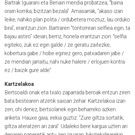
Bartrak Iguarani eta Beriain mendia probatzea, “baina
orain korrika, bizitzan bezala”. Amasarrak, “akaso izan
leike, nahiko plan polita / ordubetera moztuz, lau orduko
bira”, erantzun zion. Bartraren “tontorrean selfiea egin, ta
bajau astiro” ideiari, berriz, honela erantzun zion: “selfia
egiteko, zuk ez egin galde / ze geratu zaitezke,
kobertura gabe / hobe eginez gero, patxadaren jabe /
ze mendian jarraitu, nahi nuke halere / erlojuen kontra
ez / baizik gure alde”.
Kartzelakoa
Bertsoaldi onak eta txalo zaparrada beroak entzun ziren
bata bestearen atzetik saioan zehar. Kartzelakoa izan
zen, ohi denez, bertsolariek egin beharreko azken
ariketa. Hauxe gaia, irekia guztiz: “Zure giltza sortatik,
giltza ateratzen ari zara”. Udaleko bere kargua uzten ari
denaren paperetik aritu zen Iguaran; bikotekidearekin