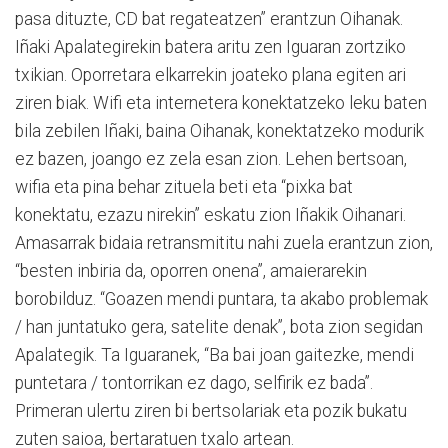
pasa dituzte, CD bat regateatzen” erantzun Oihanak.
Iñaki Apalategirekin batera aritu zen Iguaran zortziko
txikian. Oporretara elkarrekin joateko plana egiten ari
ziren biak. Wifi eta internetera konektatzeko leku baten
bila zebilen Iñaki, baina Oihanak, konektatzeko modurik
ez bazen, joango ez zela esan zion. Lehen bertsoan,
wifia eta pina behar zituela beti eta “pixka bat
konektatu, ezazu nirekin” eskatu zion Iñakik Oihanari.
Amasarrak bidaia retransmititu nahi zuela erantzun zion,
“besten inbiria da, oporren onena”, amaierarekin
borobilduz. “Goazen mendi puntara, ta akabo problemak
/ han juntatuko gera, satelite denak”, bota zion segidan
Apalategik. Ta Iguaranek, “Ba bai joan gaitezke, mendi
puntetara / tontorrikan ez dago, selfirik ez bada”.
Primeran ulertu ziren bi bertsolariak eta pozik bukatu
zuten saioa, bertaratuen txalo artean.