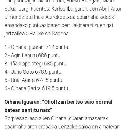
Lan puntuagarriak amaituta, Eneko Bidegain, Maite
Sukia, Jurgi Fuentes, Karlos Ibarguren, Jon Abril, Aitor
Jimenez eta Iñaki Aurrekoetxea epaimahaikideek
emandako puntuazioaren berri jakinarazi zuen gai
jartzaileak. Hauxe sailkapena:
1.- Oihana Iguaran, 714 puntu.
2.- Agin Laburu 686 puntu.
3.- Iñaki apalategi 685 puntu.
4.- Julio Soto 678,5 puntu.
5.- Unai Agirre 674,5 puntu.
6.- Oihana Bartra 619,5 puntu.
Oihana Iguaran: “Oholtzan bertso saio normal
batean sentitu naiz”
Sorpresaz jaso zuen Oihana Iguaran amasarrak
epaimahaiaren erabakia Leitzako saioaren amaieran;