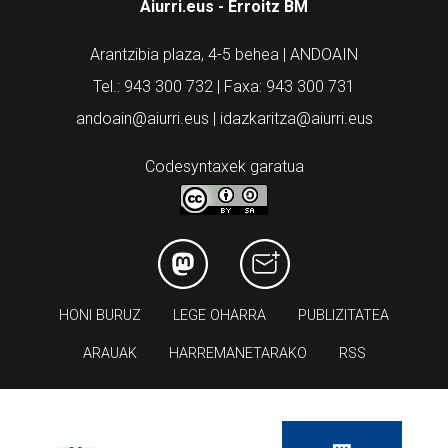
Aiurri.eus - Erroitz BM
Arantzibia plaza, 4-5 behea | ANDOAIN
Tel.: 943 300 732 | Faxa: 943 300 731
andoain@aiurri.eus | idazkaritza@aiurri.eus
Codesyntaxek garatua
HONI BURUZ
LEGE OHARRA
PUBLIZITATEA
ARAUAK
HARREMANETARAKO
RSS