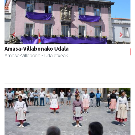
Previous
Next
Amasa-Villabonako Udala
Amasa-Villabona
- Udaletxeak