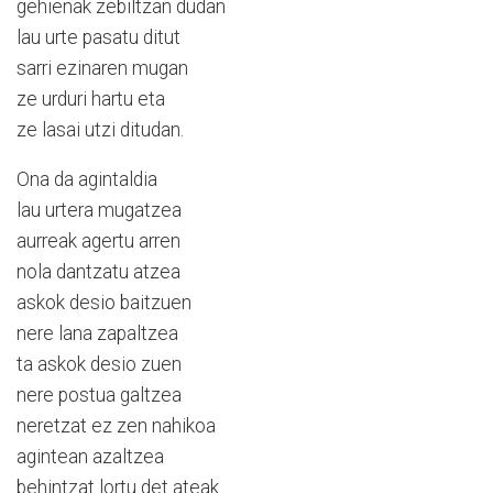
gehienak zebiltzan dudan
lau urte pasatu ditut
sarri ezinaren mugan
ze urduri hartu eta
ze lasai utzi ditudan.
Ona da agintaldia
lau urtera mugatzea
aurreak agertu arren
nola dantzatu atzea
askok desio baitzuen
nere lana zapaltzea
ta askok desio zuen
nere postua galtzea
neretzat ez zen nahikoa
agintean azaltzea
behintzat lortu det ateak