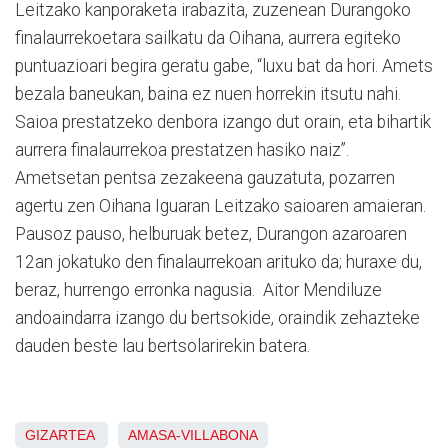
Leitzako kanporaketa irabazita, zuzenean Durangoko
finalaurrekoetara sailkatu da Oihana, aurrera egiteko
puntuazioari begira geratu gabe, “luxu bat da hori. Amets
bezala baneukan, baina ez nuen horrekin itsutu nahi.
Saioa prestatzeko denbora izango dut orain, eta bihartik
aurrera finalaurrekoa prestatzen hasiko naiz”.
Ametsetan pentsa zezakeena gauzatuta, pozarren
agertu zen Oihana Iguaran Leitzako saioaren amaieran.
Pausoz pauso, helburuak betez, Durangon azaroaren
12an jokatuko den finalaurrekoan arituko da; huraxe du,
beraz, hurrengo erronka nagusia. Aitor Mendiluze
andoaindarra izango du bertsokide, oraindik zehazteke
dauden beste lau bertsolarirekin batera.
GIZARTEA
AMASA-VILLABONA