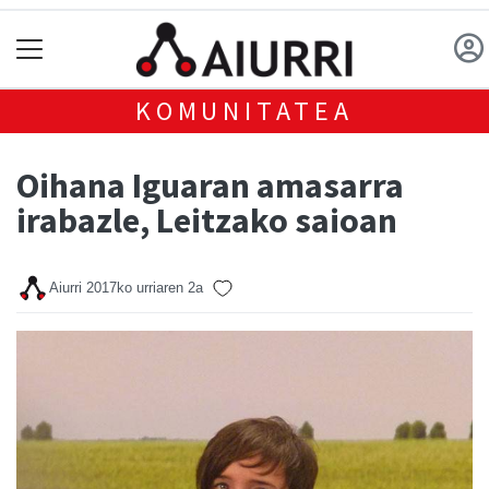
KOMUNITATEA
Oihana Iguaran amasarra
irabazle, Leitzako saioan
Aiurri
2017ko urriaren 2a