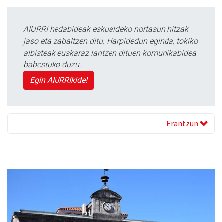
AIURRI hedabideak eskualdeko nortasun hitzak
jaso eta zabaltzen ditu. Harpidedun eginda, tokiko
albisteak euskaraz lantzen dituen komunikabidea
babestuko duzu.
Egin AIURRIkide!
Erantzun