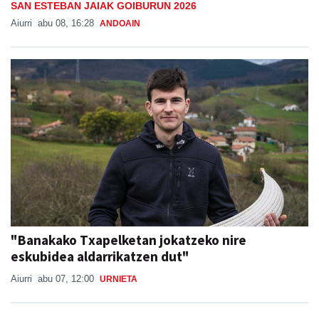
SAN ESTEBAN JAIAK GOIBURUN 2026
Aiurri
abu 08, 16:28
ANDOAIN
"Banakako Txapelketan jokatzeko nire
eskubidea aldarrikatzen dut"
Aiurri
abu 07, 12:00
URNIETA