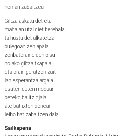
herriari zabaltzea.
Giltza askatu det eta
mahaian utzi diet berehala
ta hustu det alkatetza
bulegoan zen apala
zenbateraino den pisu
holako giltza txapala
eta orain geratzen zait
lan esperantza argala
esaten duten moduan
beteko balitz ojala
ate bat ixten denean
leiho bat zabaltzen dala.
Sailkapena