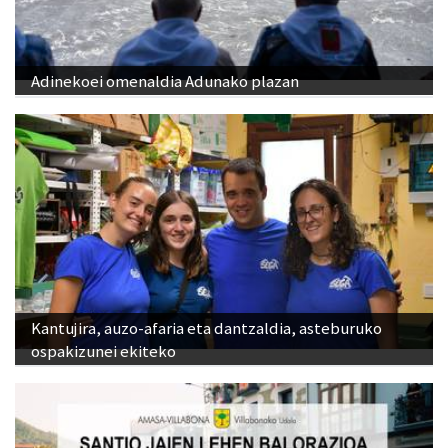
Adinekoei omenaldia Adunako plazan
Kantujira, auzo-afaria eta dantzaldia, asteburuko
ospakizunei ekiteko