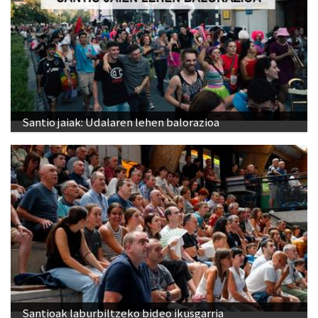
Santio jaiak: Udalaren lehen balorazioa
Santioak laburbiltzeko bideo ikusgarria