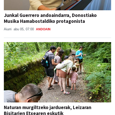
Junkal Guerrero andoaindarra, Donostiako
Musika Hamabostaldiko protagonista
Aiurri
abu 05, 07:00
ANDOAIN
Naturan murgiltzeko jarduerak, Leizaran
Bisitarien Etxearen eskutik