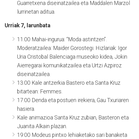
Guarretxena diseinatzailea eta Maddalen Marzol
lurrinetan aditua.
Urriak 7, larunbata
11:00 Mahai-ingurua: “Moda astintzen”.
Moderatzailea: Maider Gorostegi. Hizlariak: Igor
Uria Cristobal Balenciaga museoko kidea, Jokin
Aierregarai komunikatzailea eta Urtzi Azpiroz
diseinatzailea.
13:00 Kale antzerkia Bastero eta Santa Kruz
bitartean: Femmes.
17:00 Denda eta postuen irekiera, Gau Txuriaren
hasiera.
Kale animazioa Santa Kruz zubian, Basteron eta
Juanita Alkain plazan.
19:00 Modeus pintxo lehiaketako sari banaketa