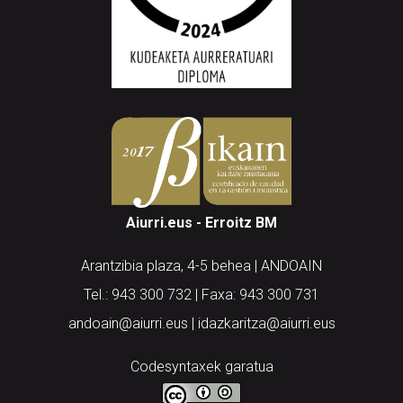
Aiurri.eus - Erroitz BM
Arantzibia plaza, 4-5 behea | ANDOAIN
Tel.: 943 300 732 | Faxa: 943 300 731
andoain@aiurri.eus | idazkaritza@aiurri.eus
Codesyntaxek garatua