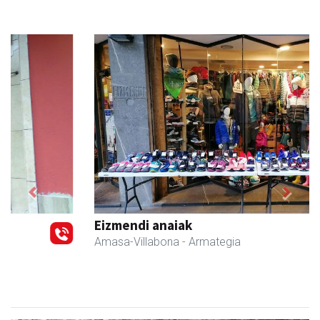
Previous
Next
Eizmendi anaiak
Amasa-Villabona
- Armategia