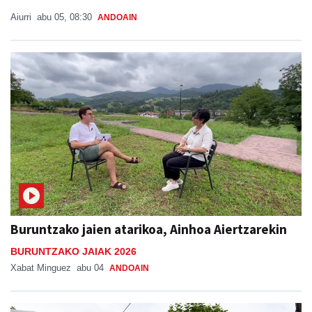
Aiurri
abu 05, 08:30
ANDOAIN
Buruntzako jaien atarikoa, Ainhoa Aiertzarekin
BURUNTZAKO JAIAK 2026
Xabat Minguez
abu 04
ANDOAIN