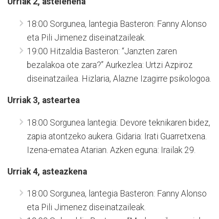
Urriak 2, astelehena
18:00 Sorgunea, lantegia Basteron: Fanny Alonso
eta Pili Jimenez diseinatzaileak.
19:00 Hitzaldia Basteron: “Janzten zaren
bezalakoa ote zara?” Aurkezlea: Urtzi Azpiroz
diseinatzailea. Hizlaria, Alazne Izagirre psikologoa.
Urriak 3, asteartea
18:00 Sorgunea lantegia: Devore teknikaren bidez,
zapia atontzeko aukera. Gidaria: Irati Guarretxena.
Izena-ematea Atarian. Azken eguna: Irailak 29.
Urriak 4, asteazkena
18:00 Sorgunea, lantegia Basteron: Fanny Alonso
eta Pili Jimenez diseinatzaileak.