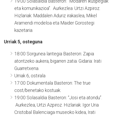
19:00 Solasaldia Basteron: “Modaren ikuspegiak
eta komunikazioa”. Aurkezlea: Urtzi Azpiroz.
Hizlariak: Maddalen Aduriz irakaslea, Mikel
Aramendi modeloa eta Maider Gorostegi
kazetaria.
Urriak 5, osteguna
18:00 Sorgunea lantegia Basteron: Zapia
atontzeko aukera, bigarren zatia. Gidaria: Irati
Guarretxena.
Urriak 6, ostirala
17:00 Dokumentala Basteron: The true
cost/benetako kostuak.
19:00 Solasaldia Basteron: “Josi eta atondu”.
Aurkezlea, Urtzi Azpiroz. Hizlariak: Igor Uria
Cristobal Balenciaga museoko kidea, Irati