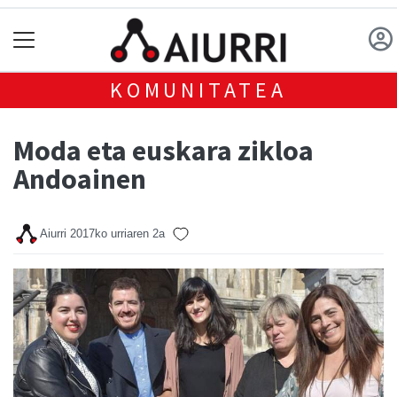
KOMUNITATEA
Moda eta euskara zikloa
Andoainen
Aiurri
2017ko urriaren 2a