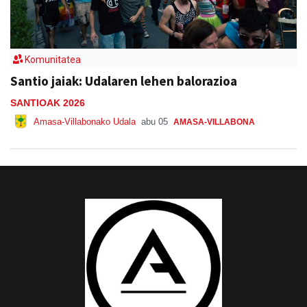
Komunitatea
Santio jaiak: Udalaren lehen balorazioa
SANTIOAK 2026
Amasa-Villabonako Udala
abu 05
AMASA-VILLABONA