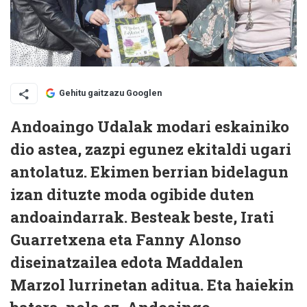
Gehitu gaitzazu Googlen
Andoaingo Udalak modari eskainiko
dio astea, zazpi egunez ekitaldi ugari
antolatuz. Ekimen berrian bidelagun
izan dituzte moda ogibide duten
andoaindarrak. Besteak beste, Irati
Guarretxena eta Fanny Alonso
diseinatzailea edota Maddalen
Marzol lurrinetan aditua. Eta haiekin