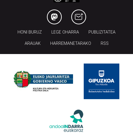
HONI BURUZ
LEGE OHARRA
PUBLIZITATEA
ARAUAK
HARREMANETARAKO
RSS