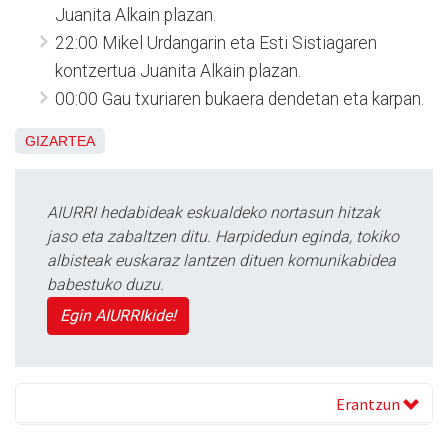
Juanita Alkain plazan.
22:00 Mikel Urdangarin eta Esti Sistiagaren
kontzertua Juanita Alkain plazan.
00:00 Gau txuriaren bukaera dendetan eta karpan.
GIZARTEA
AIURRI hedabideak eskualdeko nortasun hitzak
jaso eta zabaltzen ditu. Harpidedun eginda, tokiko
albisteak euskaraz lantzen dituen komunikabidea
babestuko duzu.
Egin AIURRIkide!
Erantzun