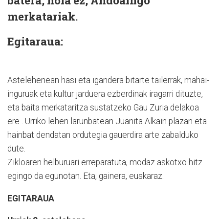
batera, nola ez, Andoaingo
merkatariak.
Egitaraua:
Astelehenean hasi eta igandera bitarte tailerrak, mahai-
inguruak eta kultur jarduera ezberdinak iragarri dituzte,
eta baita merkataritza sustatzeko Gau Zuria delakoa
ere . Urriko lehen larunbatean Juanita Alkain plazan eta
hainbat dendatan ordutegia gauerdira arte zabalduko
dute.
Zikloaren helburuari erreparatuta, modaz askotxo hitz
egingo da egunotan. Eta, gainera, euskaraz.
EGITARAUA