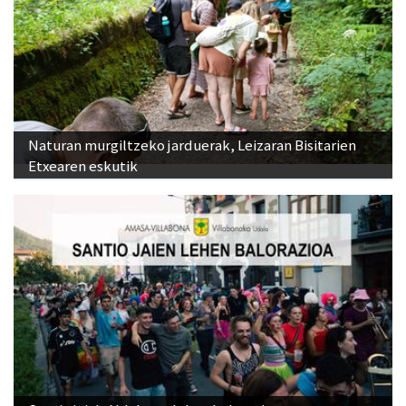
Naturan murgiltzeko jarduerak, Leizaran Bisitarien
Etxearen eskutik