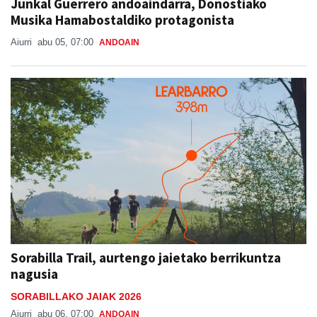
Junkal Guerrero andoaindarra, Donostiako
Musika Hamabostaldiko protagonista
Aiurri
abu 05, 07:00
ANDOAIN
Sorabilla Trail, aurtengo jaietako berrikuntza
nagusia
SORABILLAKO JAIAK 2026
Aiurri
abu 06, 07:00
ANDOAIN