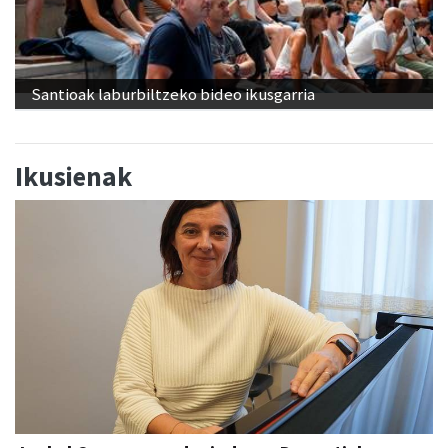
Santioak laburbiltzeko bideo ikusgarria
Ikusienak