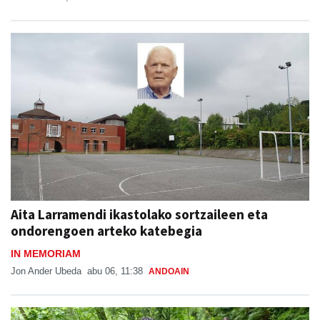
Aita Larramendi ikastolako sortzaileen eta
ondorengoen arteko katebegia
IN MEMORIAM
Jon Ander Ubeda
abu 06, 11:38
ANDOAIN