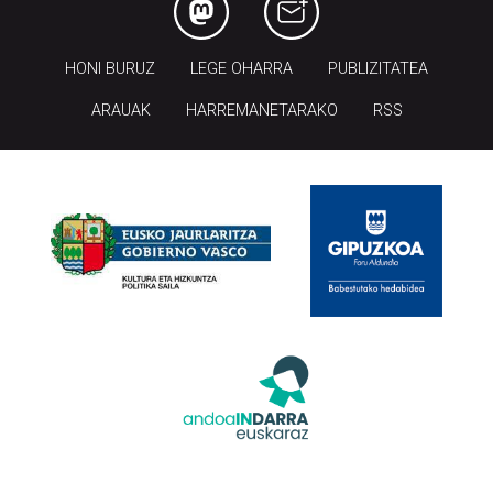
HONI BURUZ
LEGE OHARRA
PUBLIZITATEA
ARAUAK
HARREMANETARAKO
RSS