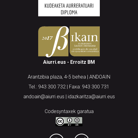
Aiurri.eus - Erroitz BM
Arantzibia plaza, 4-5 behea | ANDOAIN
Tel.: 943 300 732 | Faxa: 943 300 731
andoain@aiurri.eus | idazkaritza@aiurri.eus
Codesyntaxek garatua