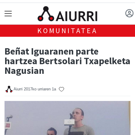
KOMUNITATEA
Beñat Iguaranen parte
hartzea Bertsolari Txapelketa
Nagusian
Aiurri
2017ko urriaren 1a