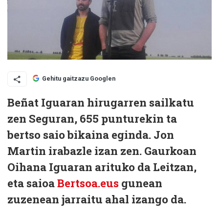
Gehitu gaitzazu Googlen
Beñat Iguaran
hirugarren sailkatu
zen Seguran, 655 punturekin ta
bertso saio bikaina eginda. Jon
Martin irabazle izan zen. Gaurkoan
Oihana Iguaran
arituko da Leitzan,
eta saioa
Bertsoa.eus
gunean
zuzenean jarraitu ahal izango da.