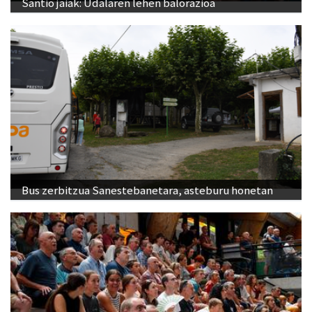
Santio jaiak: Udalaren lehen balorazioa
Bus zerbitzua Sanestebanetara, asteburu honetan