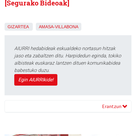
[Segurako Bideoak]
GIZARTEA
AMASA-VILLABONA
AIURRI hedabideak eskualdeko nortasun hitzak
jaso eta zabaltzen ditu. Harpidedun eginda, tokiko
albisteak euskaraz lantzen dituen komunikabidea
babestuko duzu.
Egin AIURRIkide!
Erantzun