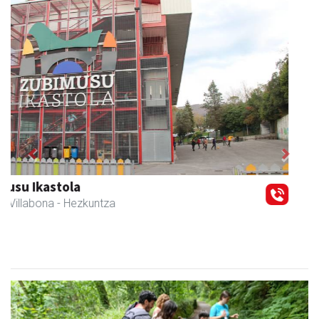
Previous
Next
Iraola aholkularitza
Amasa-Villabona
- Abokatuak