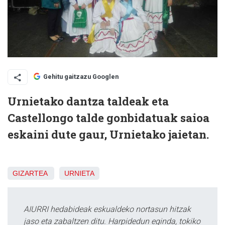
Gehitu gaitzazu Googlen
Urnietako dantza taldeak eta
Castellongo talde gonbidatuak saioa
eskaini dute gaur, Urnietako jaietan.
GIZARTEA
URNIETA
AIURRI hedabideak eskualdeko nortasun hitzak
jaso eta zabaltzen ditu. Harpidedun eginda, tokiko