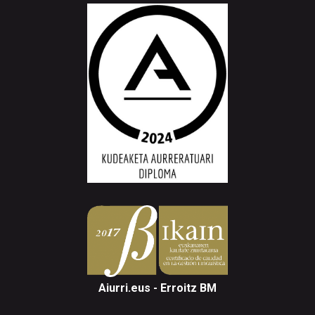
Aiurri.eus - Erroitz BM