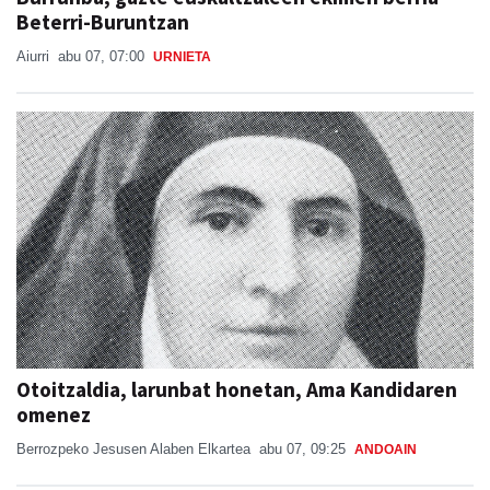
Beterri-Buruntzan
Aiurri
abu 07, 07:00
URNIETA
Otoitzaldia, larunbat honetan, Ama Kandidaren
omenez
Berrozpeko Jesusen Alaben Elkartea
abu 07, 09:25
ANDOAIN