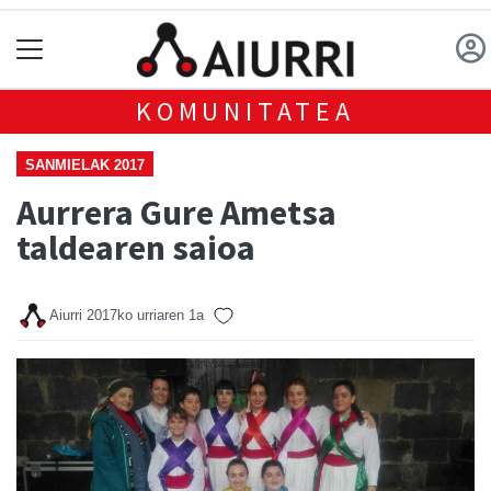
KOMUNITATEA
SANMIELAK 2017
Aurrera Gure Ametsa
taldearen saioa
Aiurri
2017ko urriaren 1a