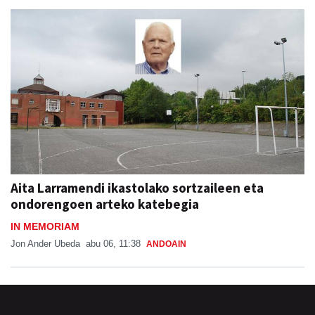
Aita Larramendi ikastolako sortzaileen eta
ondorengoen arteko katebegia
IN MEMORIAM
Jon Ander Ubeda
abu 06, 11:38
ANDOAIN