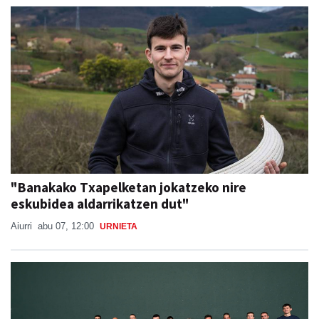
"Banakako Txapelketan jokatzeko nire
eskubidea aldarrikatzen dut"
Aiurri
abu 07, 12:00
URNIETA