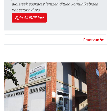
albisteak euskaraz lantzen dituen komunikabidea
babestuko duzu.
Egin AIURRIkide!
Erantzun