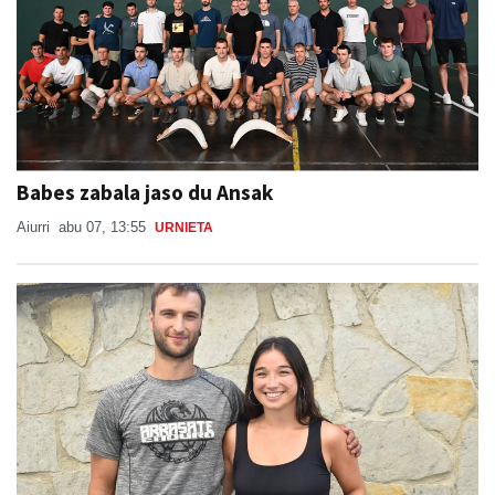
Babes zabala jaso du Ansak
Aiurri
abu 07, 13:55
URNIETA