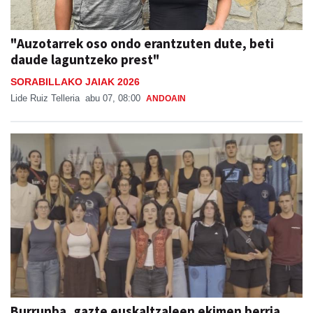
"Auzotarrek oso ondo erantzuten dute, beti
daude laguntzeko prest"
SORABILLAKO JAIAK 2026
Lide Ruiz Telleria
abu 07, 08:00
ANDOAIN
Burrunba, gazte euskaltzaleen ekimen berria