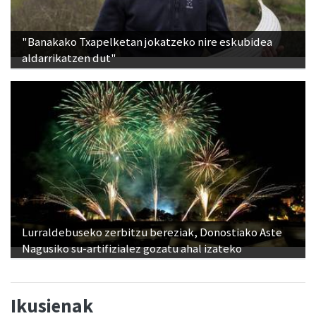
"Banakako Txapelketan jokatzeko nire eskubidea
aldarrikatzen dut"
Lurraldebuseko zerbitzu bereziak, Donostiako Aste
Nagusiko su-artifizialez gozatu ahal izateko
Ikusienak