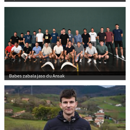
Babes zabala jaso du Ansak