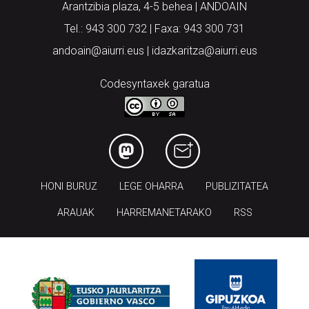
Arantzibia plaza, 4-5 behea | ANDOAIN
Tel.: 943 300 732 | Faxa: 943 300 731
andoain@aiurri.eus | idazkaritza@aiurri.eus
Codesyntaxek garatua
HONI BURUZ
LEGE OHARRA
PUBLIZITATEA
ARAUAK
HARREMANETARAKO
RSS