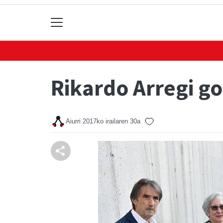
Rikardo Arregi g
Aiurri
2017ko irailaren 30a