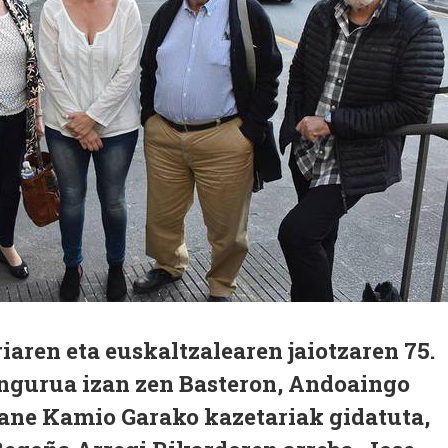
iaren eta euskaltzalearen jaiotzaren 75.
ngurua izan zen Basteron, Andoaingo
iane Kamio Garako kazetariak gidatuta,