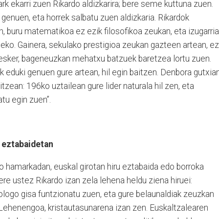
k ekarri zuen Rikardo aldizkarira; bere seme kuttuna zuen.
genuen, eta horrek salbatu zuen aldizkaria. Rikardok
 buru matematikoa ez ezik filosofikoa zeukan, eta izugarria
eko. Gainera, sekulako prestigioa zeukan gazteen artean, ez
i esker, bageneuzkan mehatxu batzuek baretzea lortu zuen.
rik eduki genuen gure artean, hil egin baitzen. Denbora gutxian
zean: 196ko uztailean gure lider naturala hil zen, eta
tu egin zuen”.
a eztabaidetan
o hamarkadan, euskal girotan hiru eztabaida edo borroka
ere ustez Rikardo izan zela lehena heldu ziena hiruei:
itologo gisa funtzionatu zuen, eta gure belaunaldiak zeuzkan
n. Lehenengoa, kristautasunarena izan zen. Euskaltzalearen