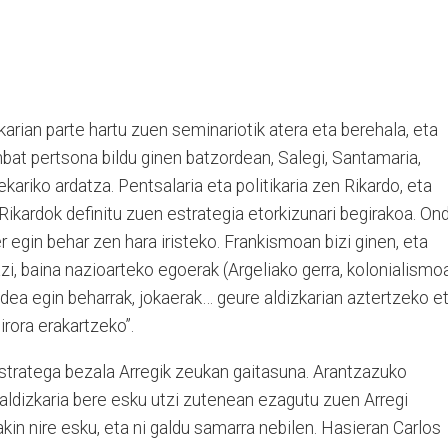
karian parte hartu zuen seminariotik atera eta berehala, eta
bat pertsona bildu ginen batzordean, Salegi, Santamaria,
kariko ardatza. Pentsalaria eta politikaria zen Rikardo, eta
 Rikardok definitu zuen estrategia etorkizunari begirakoa. On
 egin behar zen hara iristeko. Frankismoan bizi ginen, eta
azi, baina nazioarteko egoerak (Argeliako gerra, kolonialismo
a egin beharrak, jokaerak… geure aldizkarian aztertzeko e
irora erakartzeko”.
estratega bezala Arregik zeukan gaitasuna. Arantzazuko
 aldizkaria bere esku utzi zutenean ezagutu zuen Arregi
kin nire esku, eta ni galdu samarra nebilen. Hasieran Carlos