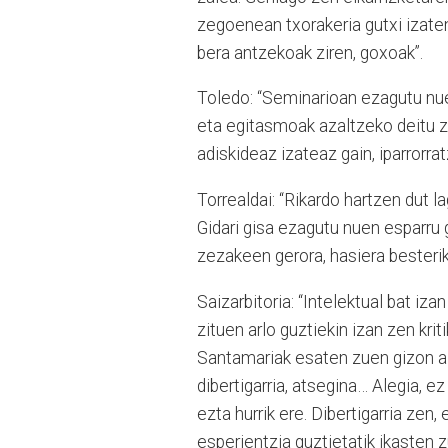
zegoenean txorakeria gutxi izat
bera antzekoak ziren, goxoak”.
Toledo: “Seminarioan ezagutu nue
eta egitasmoak azaltzeko deitu zi
adiskideaz izateaz gain, iparrorrat
Torrealdai: “Rikardo hartzen dut l
Gidari gisa ezagutu nuen esparru 
zezakeen gerora, hasiera besterik 
Saizarbitoria: “Intelektual bat iza
zituen arlo guztiekin izan zen kri
Santamariak esaten zuen gizon az
dibertigarria, atsegina… Alegia, 
ezta hurrik ere. Dibertigarria ze
esperientzia guztietatik ikasten z