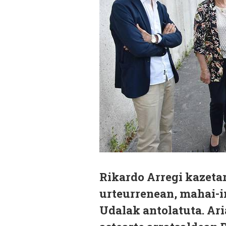
Rikardo Arregi kazetar
urteurrenean, mahai-i
Udalak antolatuta. Ar