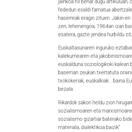
jainkoa hil behar dugu artikuluan,
fededun esaldi famatua abertzale
haserreak eragin zituen. Jakin-en
zen, lehenengoa, 1964an izan ba
esatera, gazte jendea hurbildu zit
Euskaltasunaren inguruko eztabaida
kalekumearen eta jakobinismoaren 
euskalduna soziologikoki kalean bi
baserrian zeukan txertatuta orai
txokokeriak, euskalkiak… baina Eu
bezala.
Rikardok sakon heldu zion hirugarr
sozialismoaren eta marxismoaren i
sozialismo gizartiar baterako bi
materiala, dialektikoa baizik”.