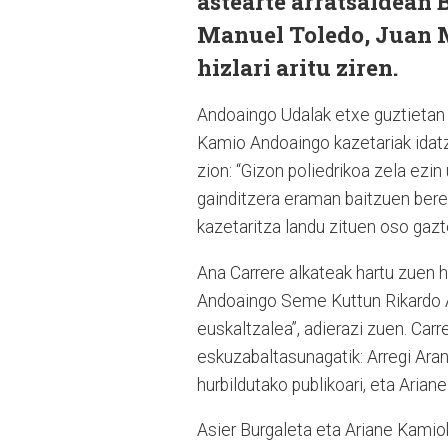
astearte arratsaldean 
Manuel Toledo, Juan M
hizlari aritu ziren.
Andoaingo Udalak etxe guztietan 
Kamio Andoaingo kazetariak idatzi 
zion: “Gizon poliedrikoa zela ezi
gainditzera eraman baitzuen bere
kazetaritza landu zituen oso gazte
Ana Carrere alkateak hartu zuen h
Andoaingo Seme Kuttun Rikardo Ar
euskaltzalea”, adierazi zuen. Car
eskuzabaltasunagatik: Arregi Aranb
hurbildutako publikoari, eta Arian
Asier Burgaleta eta Ariane Kamiok