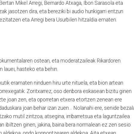
 Bertan Mikel Arregi, Bernardo Atxaga, Ibon Sarasola eta
k jasotzen dira, eta bereziki bi audio hunkigarri entzun
rezitatzen eta Arregi bera Usurbilen hitzaldia ematen.
dokumentalaren ostean, eta moderatzaileak Rikardoren
 lauei, hasteko eta behin.
kutik eramaten ninduen hiru urte nituela, eta bion artean
rrexegatik. Zoritxarrez, oso denbora eskasean bizitu ginen
zte joan zen, eta oporretan etxera etortzen zenean ere
oldaduskara joan behar izan zuen… Nolanahi ere, senide bezal
zako mutil zintzoa, atsegina, irribarretsua eta laguntzailea
an ibiltzen ginen, jakina, baina bera normalean ez zen sesio
en aldekoa, ondo konpontzearen aldekoa. Aita etxean