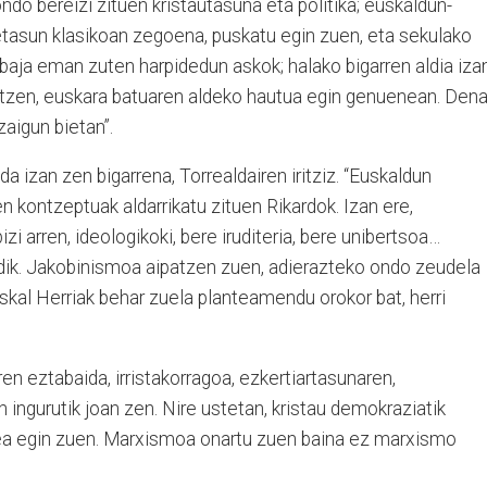
 ondo bereizi zituen kristautasuna eta politika; euskaldun-
tasun klasikoan zegoena, puskatu egin zuen, eta sekulako
 baja eman zuten harpidedun askok; halako bigarren aldia iza
itzen, euskara batuaren aldeko hautua egin genuenean. Den
zaigun bietan”.
 izan zen bigarrena, Torrealdairen iritziz. “Euskaldun
kontzeptuak aldarrikatu zituen Rikardok. Izan ere,
zi arren, ideologikoki, bere iruditeria, bere unibertsoa…
ndik. Jakobinismoa aipatzen zuen, adierazteko ondo zeudela
skal Herriak behar zuela planteamendu orokor bat, herri
en eztabaida, irristakorragoa, ezkertiartasunaren,
ngurutik joan zen. Nire ustetan, kristau demokraziatik
dea egin zuen. Marxismoa onartu zuen baina ez marxismo