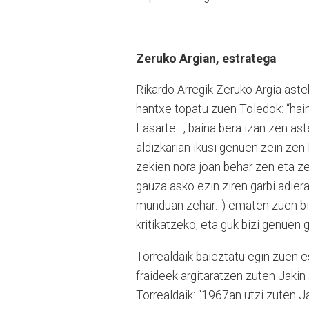
Zeruko Argian, estratega
Rikardo Arregik Zeruko Argia aste
hantxe topatu zuen Toledok: “hain
Lasarte…, baina bera izan zen aste
aldizkarian ikusi genuen zein zen
zekien nora joan behar zen eta zer
gauza asko ezin ziren garbi adier
munduan zehar…) ematen zuen bide
kritikatzeko, eta guk bizi genuen g
Torrealdaik baieztatu egin zuen 
fraideek argitaratzen zuten Jakin
Torrealdaik: “1967an utzi zuten Ja