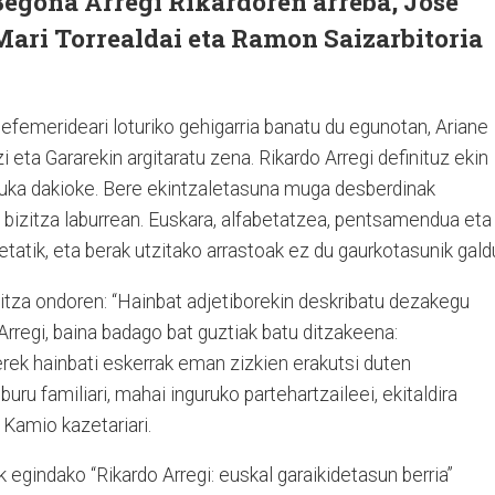
Begoña Arregi Rikardoren arreba, Jose
ari Torrealdai eta Ramon Saizarbitoria
efemerideari loturiko gehigarria banatu du egunotan, Ariane
eta Gararekin argitaratu zena. Rikardo Arregi definituz ekin
n uka dakioke. Bere ekintzaletasuna muga desberdinak
 bizitza laburrean. Euskara, alfabetatzea, pentsamendua eta
tatik, eta berak utzitako arrastoak ez du gaurkotasunik galdu
itza ondoren: “Hainbat adjetiborekin deskribatu dezakegu
regi, baina badago bat guztiak batu ditzakeena:
rerek hainbati eskerrak eman zizkien erakutsi duten
uru familiari, mahai inguruko partehartzaileei, ekitaldira
e Kamio kazetariari.
 egindako “Rikardo Arregi: euskal garaikidetasun berria”