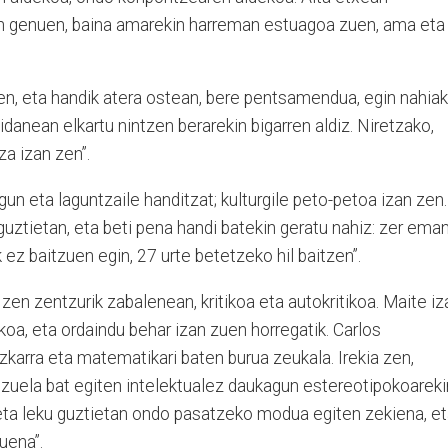
en genuen, baina amarekin harreman estuagoa zuen, ama eta
n, eta handik atera ostean, bere pentsamendua, egin nahiak
danean elkartu nintzen berarekin bigarren aldiz. Niretzako,
za izan zen”.
agun eta laguntzaile handitzat; kulturgile peto-petoa izan zen.
guztietan, eta beti pena handi batekin geratu nahiz: zer ema
ez baitzuen egin, 27 urte betetzeko hil baitzen”.
n zen zentzurik zabalenean, kritikoa eta autokritikoa. Maite iz
tikoa, eta ordaindu behar izan zuen horregatik. Carlos
karra eta matematikari baten burua zeukala. Irekia zen,
ez zuela bat egiten intelektualez daukagun estereotipokoareki
n, eta leku guztietan ondo pasatzeko modua egiten zekiena, e
uena”.