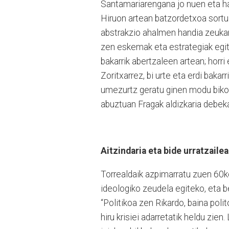
Santamariarengana jo nuen eta har
Hiruon artean batzordetxoa sortu 
abstrakzio ahalmen handia zeukan,
zen eskemak eta estrategiak egit
bakarrik abertzaleen artean; horr
Zoritxarrez, bi urte eta erdi bakar
umezurtz geratu ginen modu bikoit
abuztuan Fragak aldizkaria debeka
Aitzindaria eta bide urratzaile
Torrealdaik azpimarratu zuen 60k
ideologiko zeudela egiteko, eta b
“Politikoa zen Rikardo, baina pol
hiru krisiei adarretatik heldu zie