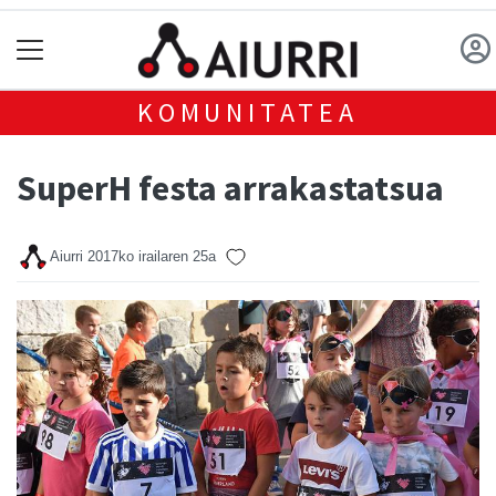
KOMUNITATEA
SuperH festa arrakastatsua
Aiurri
2017ko irailaren 25a