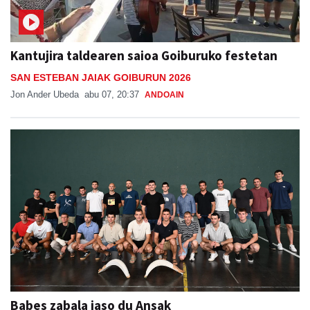
Kantujira taldearen saioa Goiburuko festetan
SAN ESTEBAN JAIAK GOIBURUN 2026
Jon Ander Ubeda
abu 07, 20:37
ANDOAIN
Babes zabala jaso du Ansak