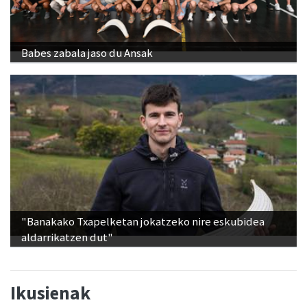
Babes zabala jaso du Ansak
"Banakako Txapelketan jokatzeko nire eskubidea
aldarrikatzen dut"
Ikusienak