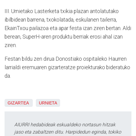
III. Urnietako Lasterketa txikia plazan antolatutako
ibilbidean barrena, txokolatada, eskulanen tailerra,
EkainTxou pailazoa eta apar festa izan ziren bertan. Aldi
berean, SuperH-aren produktu berriak erosi ahal izan
ziren.
Festan bildu zen dirua Donostiako ospitaleko Haurren
larrialdi eremuaren gizarteratze proiekturako bideratuko
da.
GIZARTEA
URNIETA
AIURRI hedabideak eskualdeko nortasun hitzak
jaso eta zabaltzen ditu. Harpidedun eginda, tokiko