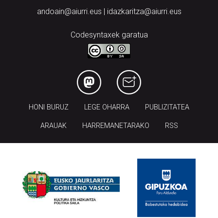
andoain@aiurri.eus | idazkaritza@aiurri.eus
Codesyntaxek garatua
HONI BURUZ
LEGE OHARRA
PUBLIZITATEA
ARAUAK
HARREMANETARAKO
RSS