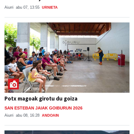
Aiurri
abu 07, 13:55
URNIETA
Potx magoak girotu du goiza
SAN ESTEBAN JAIAK GOIBURUN 2026
Aiurri
abu 08, 16:28
ANDOAIN