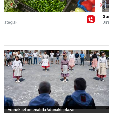
Previous
Next
Guria
Urnieta
- Jatetxeak
Adinekoei omenaldia Adunako plazan