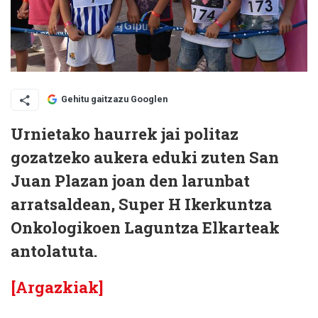
Gehitu gaitzazu Googlen
Urnietako haurrek jai politaz
gozatzeko aukera eduki zuten San
Juan Plazan joan den larunbat
arratsaldean, Super H Ikerkuntza
Onkologikoen Laguntza Elkarteak
antolatuta.
[Argazkiak]