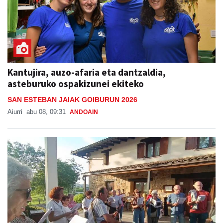
Kantujira, auzo-afaria eta dantzaldia,
asteburuko ospakizunei ekiteko
SAN ESTEBAN JAIAK GOIBURUN 2026
Aiurri
abu 08, 09:31
ANDOAIN