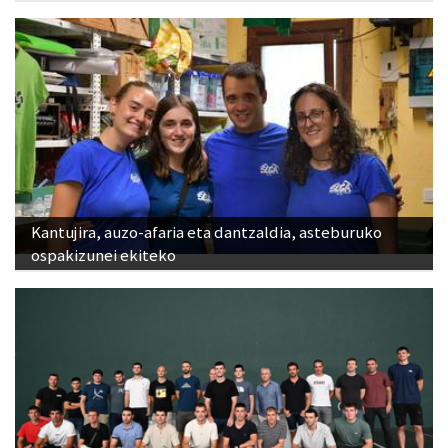
Kantujira, auzo-afaria eta dantzaldia, asteburuko
ospakizunei ekiteko