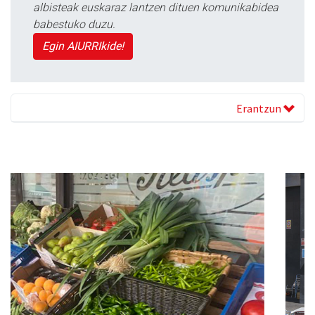
albisteak euskaraz lantzen dituen komunikabidea
babestuko duzu.
Egin AIURRIkide!
Erantzun