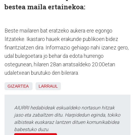
bestea maila ertainekoa:
Beste mailaren bat eratzeko aukera ere egongo
litzateke. Ikastaro hauek erakunde publikoen bidez
finantziatzen dira. Informazio gehiago nahi izanez gero,
udal bulegoetara jo behar da edota hurrengo
ostegunean, hilaren 28an arratsaldeko 20:00etan
udaletxean burutuko den bilerara.
GIZARTEA
LARRAUL
AIURRI hedabideak eskualdeko nortasun hitzak
jaso eta zabaltzen ditu. Harpidedun eginda, tokiko
albisteak euskaraz lantzen dituen komunikabidea
babestuko duzu.