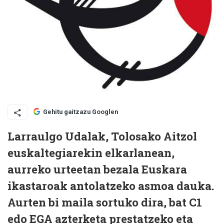
Gehitu gaitzazu Googlen
Larraulgo Udalak, Tolosako Aitzol
euskaltegiarekin elkarlanean,
aurreko urteetan bezala Euskara
ikastaroak antolatzeko asmoa dauka.
Aurten bi maila sortuko dira, bat C1
edo EGA azterketa prestatzeko eta