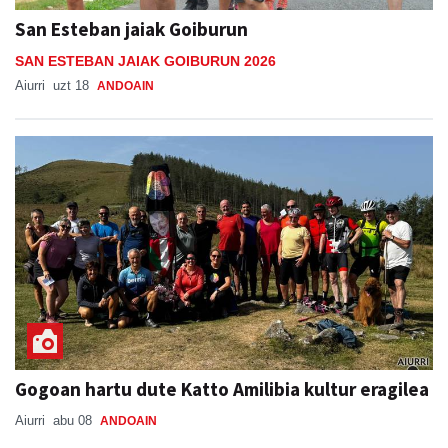
San Esteban jaiak Goiburun
SAN ESTEBAN JAIAK GOIBURUN 2026
Aiurri
uzt 18
ANDOAIN
Gogoan hartu dute Katto Amilibia kultur eragilea
Aiurri
abu 08
ANDOAIN