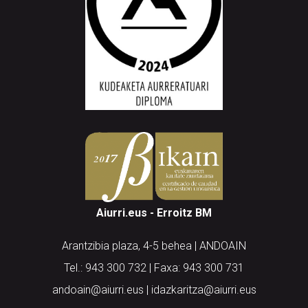
Aiurri.eus - Erroitz BM
Arantzibia plaza, 4-5 behea | ANDOAIN
Tel.: 943 300 732 | Faxa: 943 300 731
andoain@aiurri.eus | idazkaritza@aiurri.eus