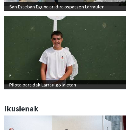
San Esteban Eguna ari dira ospatzen Larraulen
Pilota partidak Larraulgo jaietan
Ikusienak