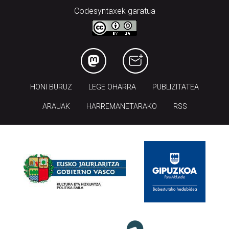
Codesyntaxek garatua
HONI BURUZ
LEGE OHARRA
PUBLIZITATEA
ARAUAK
HARREMANETARAKO
RSS