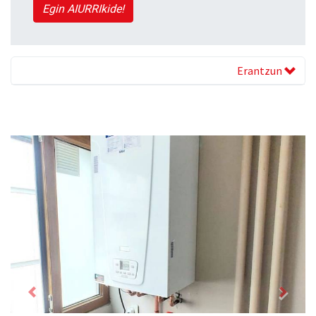
Egin AIURRIkide!
Erantzun
Previous
Next