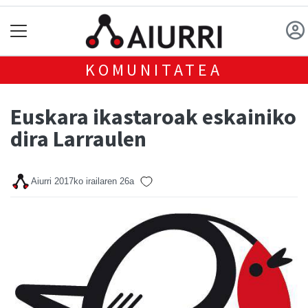
KOMUNITATEA
Euskara ikastaroak eskainiko
dira Larraulen
Aiurri
2017ko irailaren 26a