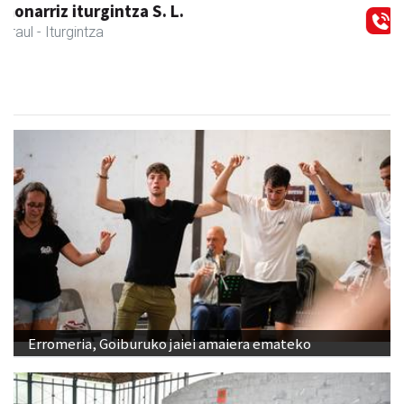
Larraulgo herri ostatua
Larraul
- Jatetxeak
Erromeria, Goiburuko jaiei amaiera emateko