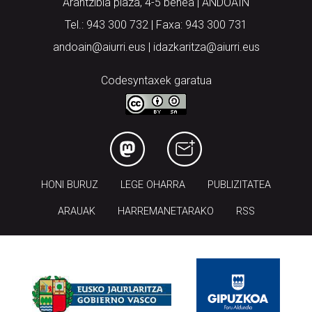
Arantzibia plaza, 4-5 behea | ANDOAIN
Tel.: 943 300 732 | Faxa: 943 300 731
andoain@aiurri.eus | idazkaritza@aiurri.eus
Codesyntaxek garatua
HONI BURUZ
LEGE OHARRA
PUBLIZITATEA
ARAUAK
HARREMANETARAKO
RSS