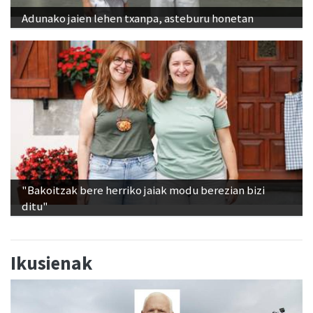
Adunako jaien lehen txanpa, asteburu honetan
"Bakoitzak bere herriko jaiak modu berezian bizi
ditu"
Ikusienak