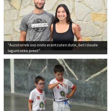
"Auzotarrek oso ondo erantzuten dute, beti daude
laguntzeko prest"