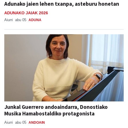
Adunako jaien lehen txanpa, asteburu honetan
ADUNAKO JAIAK 2026
Aiurri
abu 05
ADUNA
Junkal Guerrero andoaindarra, Donostiako
Musika Hamabostaldiko protagonista
Aiurri
abu 05
ANDOAIN