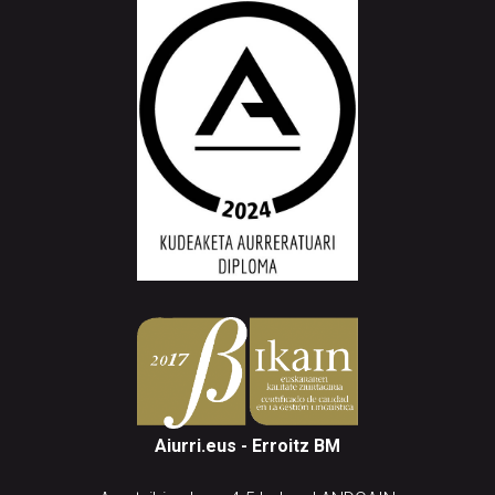
Aiurri.eus - Erroitz BM