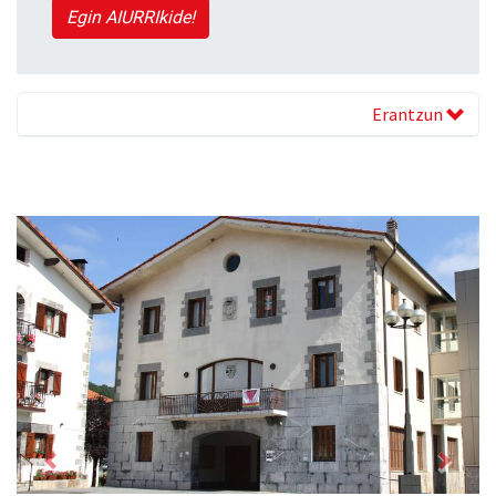
Egin AIURRIkide!
Erantzun
Previous
Next