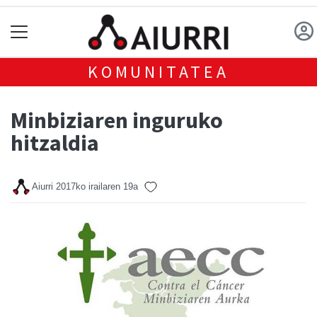
KOMUNITATEA
Minbiziaren inguruko
hitzaldia
Aiurri
2017ko irailaren 19a