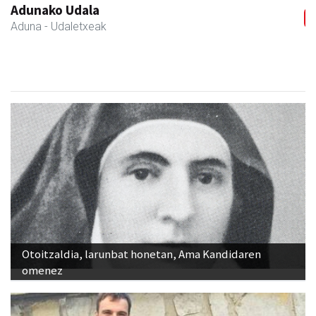
Zabala bitxitegia
Andoain
- Bitxitegiak
Otoitzaldia, larunbat honetan, Ama Kandidaren
omenez