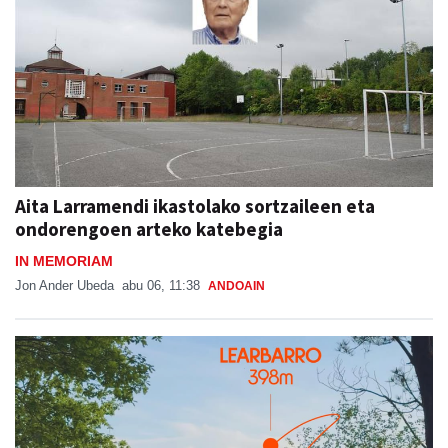
Aita Larramendi ikastolako sortzaileen eta
ondorengoen arteko katebegia
IN MEMORIAM
Jon Ander Ubeda
abu 06, 11:38
ANDOAIN