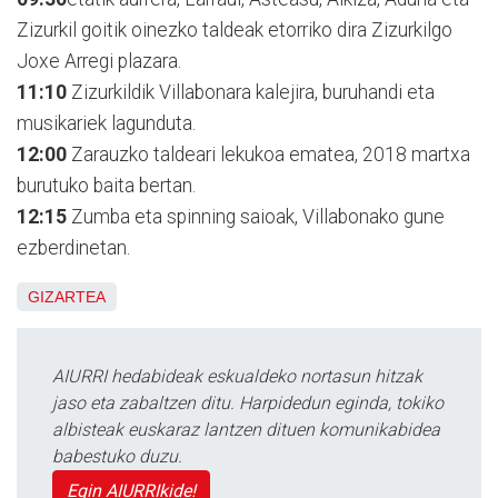
Zizurkil goitik oinezko taldeak etorriko dira Zizurkilgo
Joxe Arregi plazara.
11:10
Zizurkildik Villabonara kalejira, buruhandi eta
musikariek lagunduta.
12:00
Zarauzko taldeari lekukoa ematea, 2018 martxa
burutuko baita bertan.
12:15
Zumba eta spinning saioak, Villabonako gune
ezberdinetan.
GIZARTEA
AIURRI hedabideak eskualdeko nortasun hitzak
jaso eta zabaltzen ditu. Harpidedun eginda, tokiko
albisteak euskaraz lantzen dituen komunikabidea
babestuko duzu.
Egin AIURRIkide!