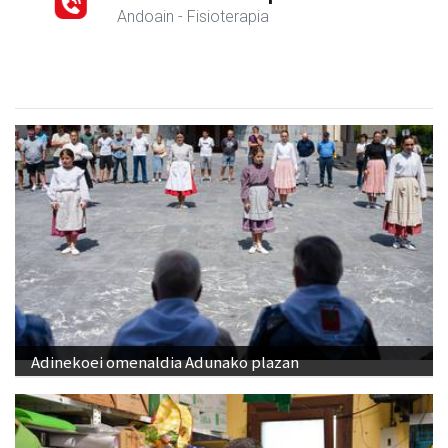
Andoain
- Fisioterapia
Adinekoei omenaldia Adunako plazan