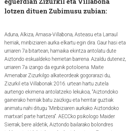
eguerdian Zizurkil eta Villabona
lotzen dituen Zubimusu zubian:
Aduna, Alkiza, Amasa-Villabona, Asteasu eta Larraul
herriak, minbiziaren aurka elkartu egin dira. Gaur hasi eta
urriaren 7a bitartean, hamaika ekintza antolatu dute
Aiztondo eskualdeko herrietan barrena. Azaldu dutenez,
urriaren 7a izango da egunik potoloena. Maite
Amenabar Zizurkilgo alkateordeak gogorarazi du,
Zizurkil eta Villabonak 2016. urtean hartu zutela
aurtengo ekimena antolatzeko lekukoa, “Aiztondoko
gainerako herriak batu zaizkigu eta herritar guztiak
animatu nahi ditugu ‘Minbiziaren aurkako Aiztondoko
martxan’ parte hartzera”. AECCko psikologo Maider
Sierrak, bere aldetik, Aiztondo bailarako bolondres