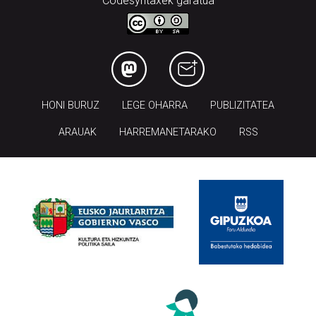
Codesyntaxek garatua
HONI BURUZ
LEGE OHARRA
PUBLIZITATEA
ARAUAK
HARREMANETARAKO
RSS