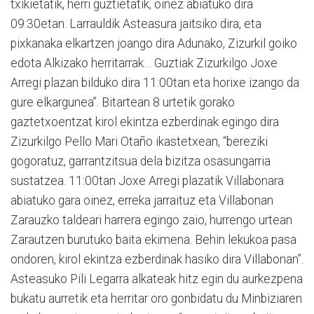
txikietatik, herri guztietatik, oinez abiatuko dira
09:30etan. Larrauldik Asteasura jaitsiko dira, eta
pixkanaka elkartzen joango dira Adunako, Zizurkil goiko
edota Alkizako herritarrak… Guztiak Zizurkilgo Joxe
Arregi plazan bilduko dira 11:00tan eta horixe izango da
gure elkargunea”. Bitartean 8 urtetik gorako
gaztetxoentzat kirol ekintza ezberdinak egingo dira
Zizurkilgo Pello Mari Otaño ikastetxean, “bereziki
gogoratuz, garrantzitsua dela bizitza osasungarria
sustatzea. 11:00tan Joxe Arregi plazatik Villabonara
abiatuko gara oinez, erreka jarraituz eta Villabonan
Zarauzko taldeari harrera egingo zaio, hurrengo urtean
Zarautzen burutuko baita ekimena. Behin lekukoa pasa
ondoren, kirol ekintza ezberdinak hasiko dira Villabonan”.
Asteasuko Pili Legarra alkateak hitz egin du aurkezpena
bukatu aurretik eta herritar oro gonbidatu du Minbiziaren