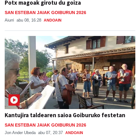
Potx magoak girotu du goiza
SAN ESTEBAN JAIAK GOIBURUN 2026
Aiurri
abu 08, 16:28
ANDOAIN
Kantujira taldearen saioa Goiburuko festetan
SAN ESTEBAN JAIAK GOIBURUN 2026
Jon Ander Ubeda
abu 07, 20:37
ANDOAIN