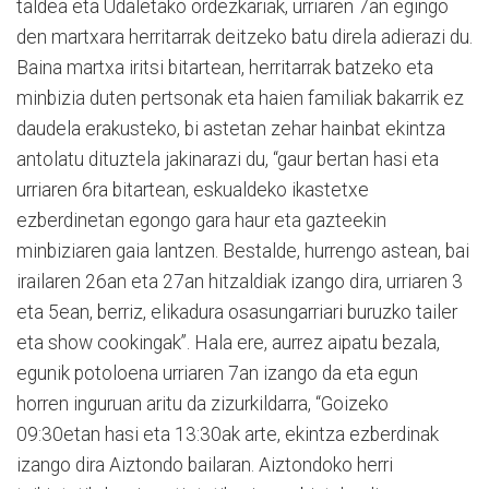
taldea eta Udaletako ordezkariak, urriaren 7an egingo
den martxara herritarrak deitzeko batu direla adierazi du.
Baina martxa iritsi bitartean, herritarrak batzeko eta
minbizia duten pertsonak eta haien familiak bakarrik ez
daudela erakusteko, bi astetan zehar hainbat ekintza
antolatu dituztela jakinarazi du, “gaur bertan hasi eta
urriaren 6ra bitartean, eskualdeko ikastetxe
ezberdinetan egongo gara haur eta gazteekin
minbiziaren gaia lantzen. Bestalde, hurrengo astean, bai
irailaren 26an eta 27an hitzaldiak izango dira, urriaren 3
eta 5ean, berriz, elikadura osasungarriari buruzko tailer
eta show cookingak”. Hala ere, aurrez aipatu bezala,
egunik potoloena urriaren 7an izango da eta egun
horren inguruan aritu da zizurkildarra, “Goizeko
09:30etan hasi eta 13:30ak arte, ekintza ezberdinak
izango dira Aiztondo bailaran. Aiztondoko herri