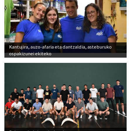
Kantujira, auzo-afaria eta dantzaldia, asteburuko
ospakizunei ekiteko