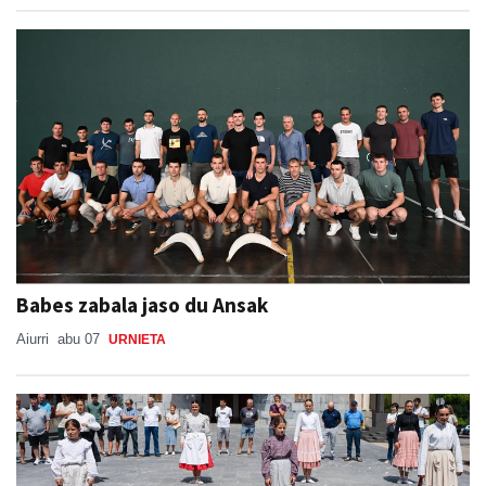
Babes zabala jaso du Ansak
Aiurri
abu 07
URNIETA