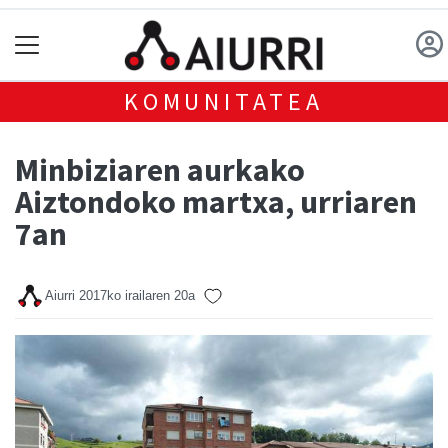
KOMUNITATEA
Minbiziaren aurkako
Aiztondoko martxa, urriaren
7an
Aiurri
2017ko irailaren 20a