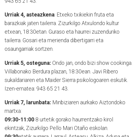
943 65 21 43.
Urriak 4, asteazkena
: Etxeko txikiekin fruta eta
barazkiak jaten tailerra. Zizurkilgo Atxulondo kultur
etxean, 18:30etan. Guraso eta haurrei zuzenduriko
tailerra. Gosari eta merienda dibertigarri eta
osaungarriak sortzen.
Urriak 5, osteguna:
Ondo jan, ondo bizi show cookinga.
Villabonako Berdura plazan, 18:30ean. Javi Ribero
sukaldariaren eta Maider Sierra psikologoaren eskutik.
Izen-ematea: 943 65 21 43.
Urriak 7, larunbata:
Minbiziaren aurkako Aiztondoko
martxa:
09:30-11:00
8 urtetik gorako haurrentzako kirol
ekintzak, Zizurkilgo Pello Mari Otaño eskolan.
09:30
etatik aurrera, Larraul, Asteasu, Alkiza, Aduna eta