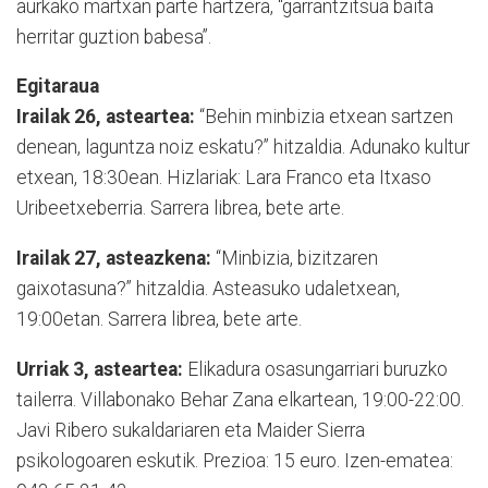
aurkako martxan parte hartzera, “garrantzitsua baita
herritar guztion babesa”.
Egitaraua
Irailak 26, asteartea:
“Behin minbizia etxean sartzen
denean, laguntza noiz eskatu?” hitzaldia. Adunako kultur
etxean, 18:30ean. Hizlariak: Lara Franco eta Itxaso
Uribeetxeberria. Sarrera librea, bete arte.
Irailak 27, asteazkena:
“Minbizia, bizitzaren
gaixotasuna?” hitzaldia. Asteasuko udaletxean,
19:00etan. Sarrera librea, bete arte.
Urriak 3, asteartea:
Elikadura osasungarriari buruzko
tailerra. Villabonako Behar Zana elkartean, 19:00-22:00.
Javi Ribero sukaldariaren eta Maider Sierra
psikologoaren eskutik. Prezioa: 15 euro. Izen-ematea: