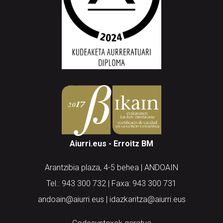
Aiurri.eus - Erroitz BM
Arantzibia plaza, 4-5 behea | ANDOAIN
Tel.: 943 300 732 | Faxa: 943 300 731
andoain@aiurri.eus | idazkaritza@aiurri.eus