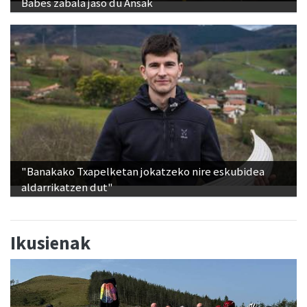
Babes zabala jaso du Ansak
"Banakako Txapelketan jokatzeko nire eskubidea
aldarrikatzen dut"
Ikusienak