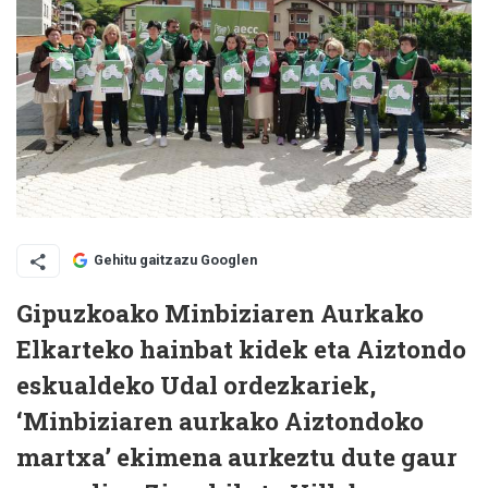
Gehitu gaitzazu Googlen
Gipuzkoako Minbiziaren Aurkako
Elkarteko hainbat kidek eta Aiztondo
eskualdeko Udal ordezkariek,
‘Minbiziaren aurkako Aiztondoko
martxa’ ekimena aurkeztu dute gaur