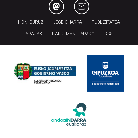
HONI BURUZ
LEGE OHARRA
PUBLIZITATEA
ARAUAK
HARREMANETARAKO
RSS