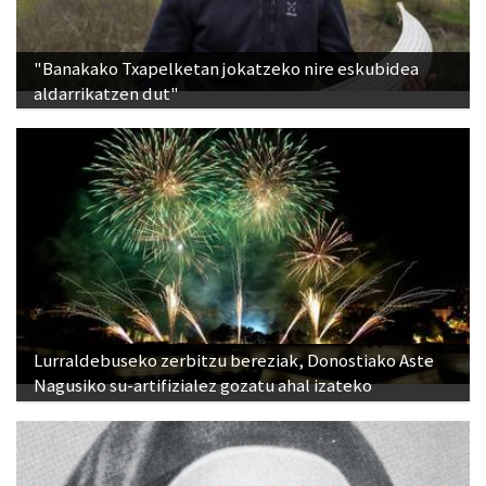
"Banakako Txapelketan jokatzeko nire eskubidea
aldarrikatzen dut"
Lurraldebuseko zerbitzu bereziak, Donostiako Aste
Nagusiko su-artifizialez gozatu ahal izateko