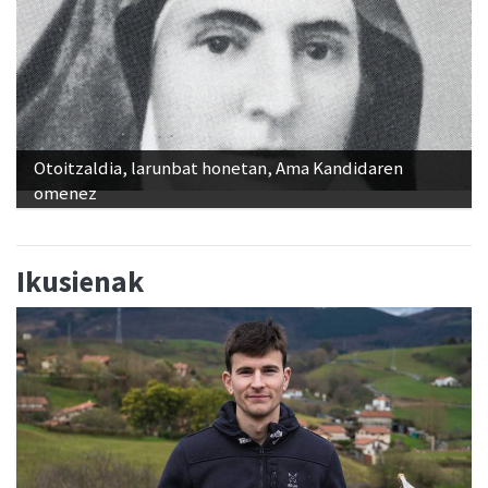
Otoitzaldia, larunbat honetan, Ama Kandidaren
omenez
Ikusienak