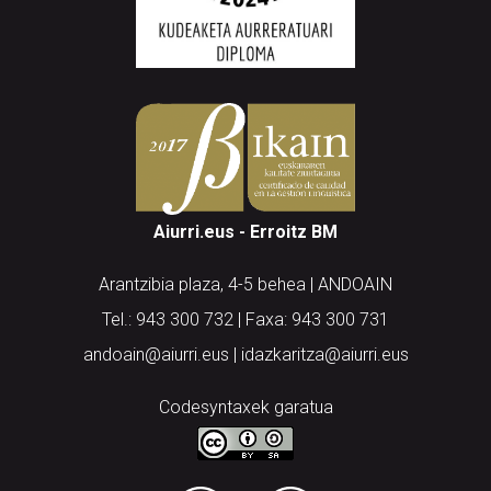
Aiurri.eus - Erroitz BM
Arantzibia plaza, 4-5 behea | ANDOAIN
Tel.: 943 300 732 | Faxa: 943 300 731
andoain@aiurri.eus | idazkaritza@aiurri.eus
Codesyntaxek garatua