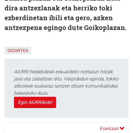
dira antzezlanak eta herriko toki
ezberdinetan ibili eta gero, azken
antzezpena egingo dute Goikoplazan.
GIZARTEA
AIURRI hedabideak eskualdeko nortasun hitzak
jaso eta zabaltzen ditu. Harpidedun eginda, tokiko
albisteak euskaraz lantzen dituen komunikabidea
babestuko duzu.
Egin AIURRIkide!
Erantzun