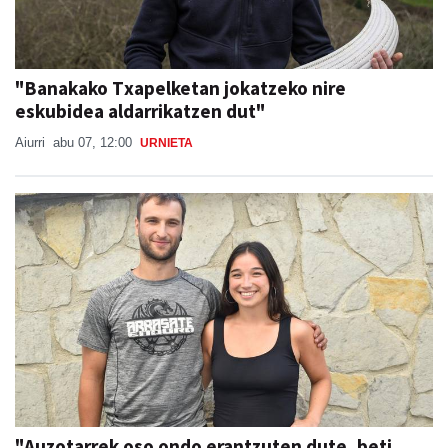
"Banakako Txapelketan jokatzeko nire
eskubidea aldarrikatzen dut"
Aiurri
abu 07, 12:00
URNIETA
"Auzotarrek oso ondo erantzuten dute, beti