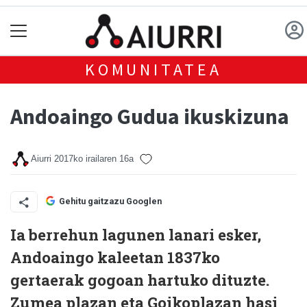
KOMUNITATEA
Andoaingo Gudua ikuskizuna
Aiurri
2017ko irailaren 16a
Gehitu gaitzazu Googlen
Ia berrehun lagunen lanari esker,
Andoaingo kaleetan 1837ko
gertaerak gogoan hartuko dituzte.
Zumea plazan eta Goikoplazan hasi