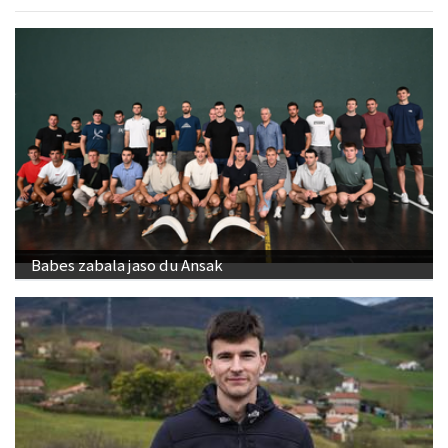
Babes zabala jaso du Ansak