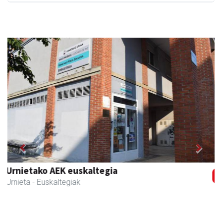
Previous
Next
Arruti gozotegia
Andoain
- Gozotegiak