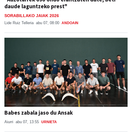
daude laguntzeko prest"
SORABILLAKO JAIAK 2026
Lide Ruiz Telleria
abu 07, 08:00
ANDOAIN
Babes zabala jaso du Ansak
Aiurri
abu 07, 13:55
URNIETA