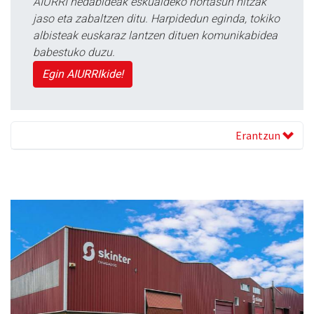
AIURRI hedabideak eskualdeko nortasun hitzak
jaso eta zabaltzen ditu. Harpidedun eginda, tokiko
albisteak euskaraz lantzen dituen komunikabidea
babestuko duzu.
Egin AIURRIkide!
Erantzun