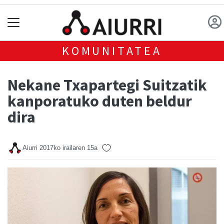
KOMUNITATEA
Nekane Txapartegi Suitzatik
kanporatuko duten beldur
dira
Aiurri
2017ko irailaren 15a