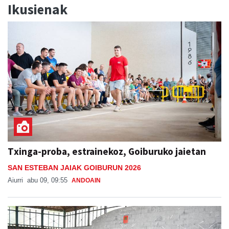
Ikusienak
Txinga-proba, estrainekoz, Goiburuko jaietan
SAN ESTEBAN JAIAK GOIBURUN 2026
Aiurri
abu 09, 09:55
ANDOAIN