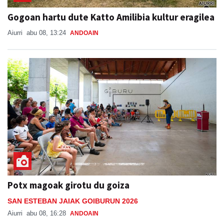
Gogoan hartu dute Katto Amilibia kultur eragilea
Aiurri
abu 08, 13:24
ANDOAIN
Potx magoak girotu du goiza
SAN ESTEBAN JAIAK GOIBURUN 2026
Aiurri
abu 08, 16:28
ANDOAIN