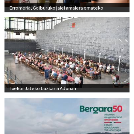
Erromeria, Goiburuko jaiei amaiera emateko
Txekor Jateko bazkaria Adunan