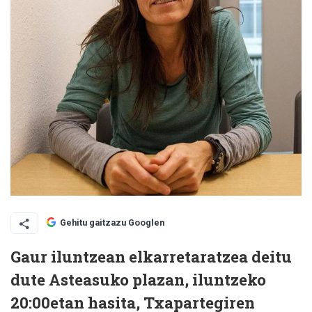
Gehitu gaitzazu Googlen
Gaur iluntzean elkarretaratzea deitu
dute Asteasuko plazan, iluntzeko
20:00etan hasita, Txapartegiren