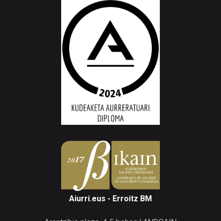
Aiurri.eus - Erroitz BM