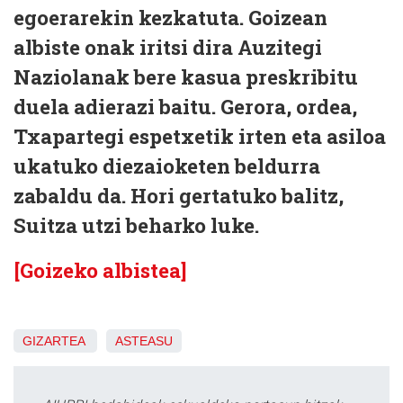
egoerarekin kezkatuta. Goizean
albiste onak iritsi dira Auzitegi
Naziolanak bere kasua preskribitu
duela adierazi baitu. Gerora, ordea,
Txapartegi espetxetik irten eta asiloa
ukatuko diezaioketen beldurra
zabaldu da. Hori gertatuko balitz,
Suitza utzi beharko luke.
[Goizeko albistea]
GIZARTEA
ASTEASU