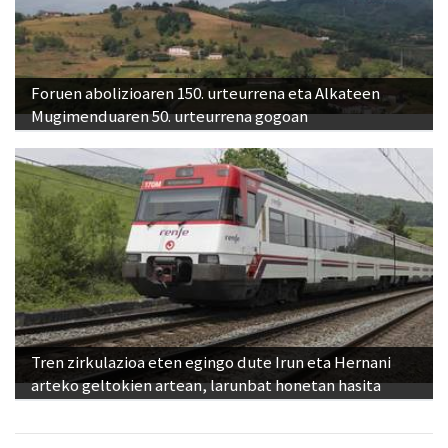
Foruen abolizioaren 150. urteurrena eta Alkateen
Mugimenduaren 50. urteurrena gogoan
Tren zirkulazioa eten egingo dute Irun eta Hernani
arteko geltokien artean, larunbat honetan hasita