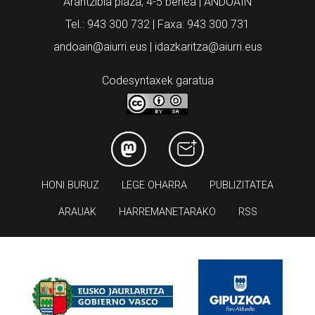
Arantzibia plaza, 4-5 behea | ANDOAIN
Tel.: 943 300 732 | Faxa: 943 300 731
andoain@aiurri.eus | idazkaritza@aiurri.eus
Codesyntaxek garatua
HONI BURUZ
LEGE OHARRA
PUBLIZITATEA
ARAUAK
HARREMANETARAKO
RSS