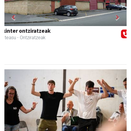
Previous
Next
Ados muntaiak
Asteasu
- Muntaiak