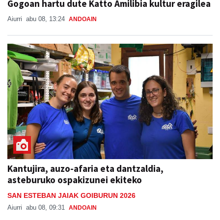
Gogoan hartu dute Katto Amilibia kultur eragilea
Aiurri
abu 08, 13:24
ANDOAIN
Kantujira, auzo-afaria eta dantzaldia,
asteburuko ospakizunei ekiteko
SAN ESTEBAN JAIAK GOIBURUN 2026