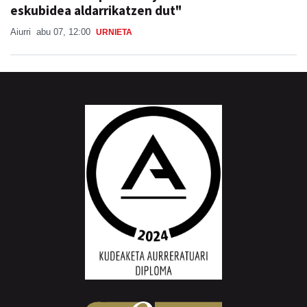
"Banakako Txapelketan jokatzeko nire
eskubidea aldarrikatzen dut"
Aiurri
abu 07, 12:00
URNIETA