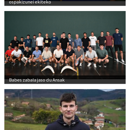
Kantujira, auzo-afaria eta dantzaldia, asteburuko
ospakizunei ekiteko
Babes zabala jaso du Ansak