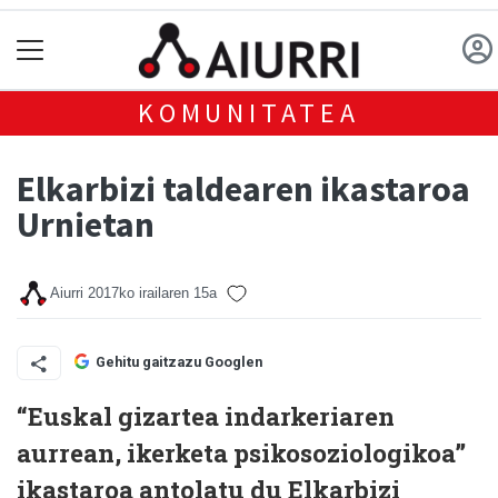
KOMUNITATEA
Elkarbizi taldearen ikastaroa
Urnietan
Aiurri
2017ko irailaren 15a
Gehitu gaitzazu Googlen
“Euskal gizartea indarkeriaren
aurrean, ikerketa psikosoziologikoa”
ikastaroa antolatu du Elkarbizi