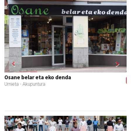
Previous
Next
CESA Formazio Zentroa
Urnieta
- Ikasketak