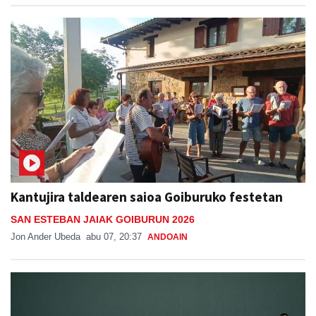
Aiurri
abu 08, 09:31
ANDOAIN
Kantujira taldearen saioa Goiburuko festetan
SAN ESTEBAN JAIAK GOIBURUN 2026
Jon Ander Ubeda
abu 07, 20:37
ANDOAIN