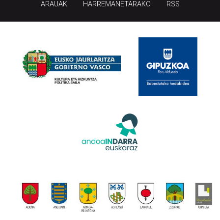
HONI BURUZ
LEGE OHARRA
PUBLIZITATEA
ARAUAK
HARREMANETARAKO
RSS