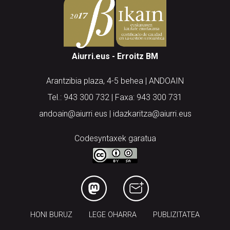
Aiurri.eus - Erroitz BM
Arantzibia plaza, 4-5 behea | ANDOAIN
Tel.: 943 300 732 | Faxa: 943 300 731
andoain@aiurri.eus | idazkaritza@aiurri.eus
Codesyntaxek garatua