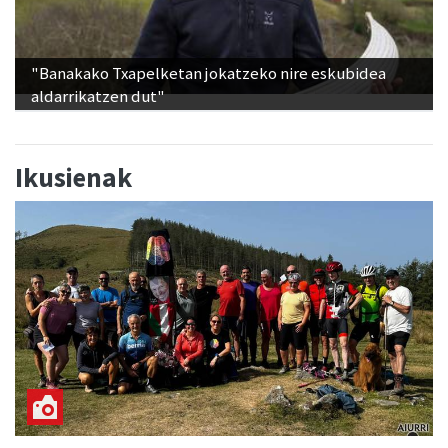
"Banakako Txapelketan jokatzeko nire eskubidea
aldarrikatzen dut"
Ikusienak