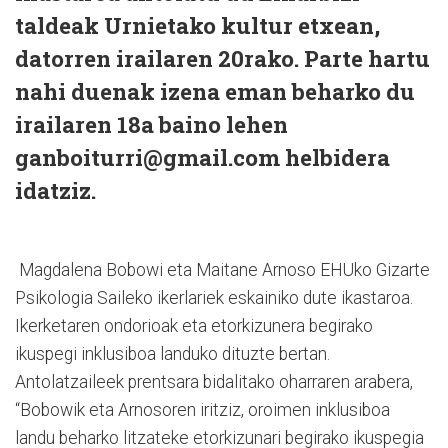
taldeak Urnietako kultur etxean,
datorren irailaren 20rako. Parte hartu
nahi duenak izena eman beharko du
irailaren 18a baino lehen
ganboiturri@gmail.com helbidera
idatziz.
Magdalena Bobowi eta Maitane Arnoso EHUko Gizarte
Psikologia Saileko ikerlariek eskainiko dute ikastaroa.
Ikerketaren ondorioak eta etorkizunera begirako
ikuspegi inklusiboa landuko dituzte bertan.
Antolatzaileek prentsara bidalitako oharraren arabera,
“Bobowik eta Arnosoren iritziz, oroimen inklusiboa
landu beharko litzateke etorkizunari begirako ikuspegia