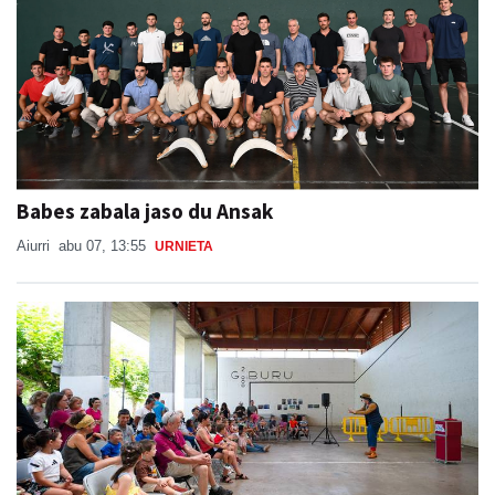
Babes zabala jaso du Ansak
Aiurri
abu 07, 13:55
URNIETA