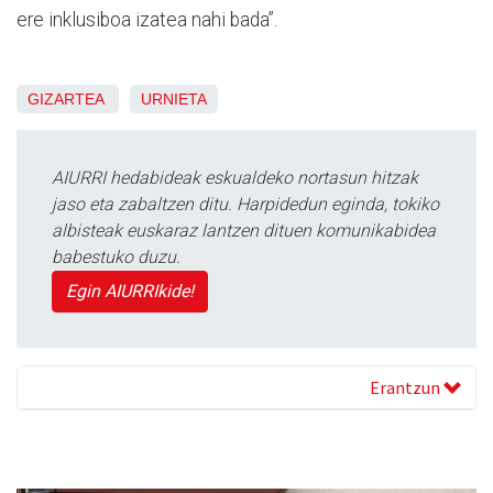
ere inklusiboa izatea nahi bada”.
GIZARTEA
URNIETA
AIURRI hedabideak eskualdeko nortasun hitzak
jaso eta zabaltzen ditu. Harpidedun eginda, tokiko
albisteak euskaraz lantzen dituen komunikabidea
babestuko duzu.
Egin AIURRIkide!
Erantzun