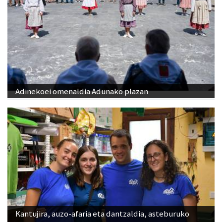
Adinekoei omenaldia Adunako plazan