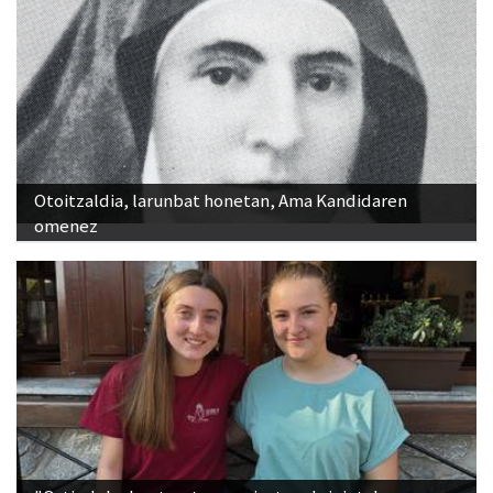
Otoitzaldia, larunbat honetan, Ama Kandidaren
omenez
"Ostiraleko kontzertu gaua izaten da jaietako
jendetsuena"