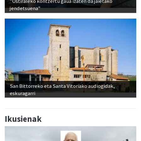
San Bittorreko eta Santa Vitoriako audiogidak,
eskuragarri
Ikusienak