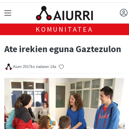
KOMUNITATEA
Ate irekien eguna Gaztezulon
Aiurri
2017ko irailaren 14a