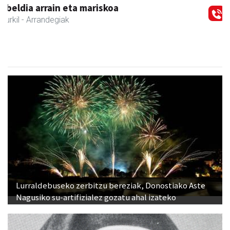
Lurraldebuseko zerbitzu bereziak, Donostiako Aste
Nagusiko su-artifizialez gozatu ahal izateko