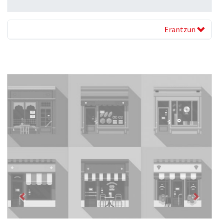
Erantzun
Previous
Next
Zizurkilgo Udala
Zizurkil
- Udaletxeak