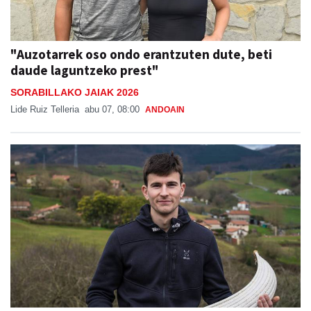
"Auzotarrek oso ondo erantzuten dute, beti
daude laguntzeko prest"
SORABILLAKO JAIAK 2026
Lide Ruiz Telleria
abu 07, 08:00
ANDOAIN
"Banakako Txapelketan jokatzeko nire
eskubidea aldarrikatzen dut"