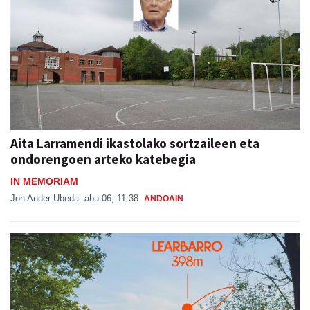
Aita Larramendi ikastolako sortzaileen eta
ondorengoen arteko katebegia
IN MEMORIAM
Jon Ander Ubeda
abu 06, 11:38
ANDOAIN