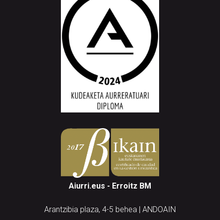
Aiurri.eus - Erroitz BM
Arantzibia plaza, 4-5 behea | ANDOAIN
Tel.: 943 300 732 | Faxa: 943 300 731
andoain@aiurri.eus | idazkaritza@aiurri.eus