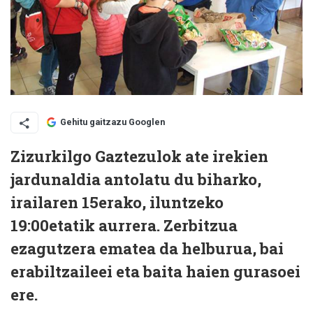
Gehitu gaitzazu Googlen
Zizurkilgo Gaztezulok ate irekien
jardunaldia antolatu du biharko,
irailaren 15erako, iluntzeko
19:00etatik aurrera. Zerbitzua
ezagutzera ematea da helburua, bai
erabiltzaileei eta baita haien gurasoei
ere.