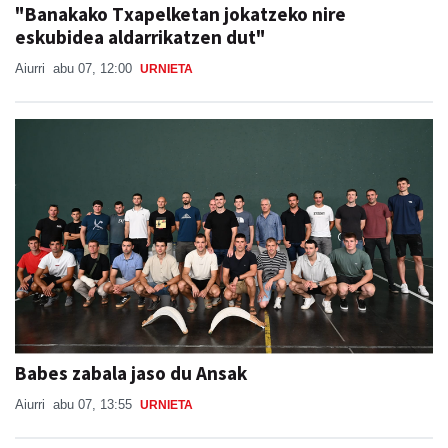
Aiurri
abu 07, 12:00
URNIETA
Babes zabala jaso du Ansak
Aiurri
abu 07, 13:55
URNIETA