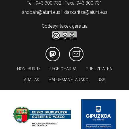
Codesyntaxek garatua
HONI BURUZ
LEGE OHARRA
PUBLIZITATEA
ARAUAK
HARREMANETARAKO
RSS