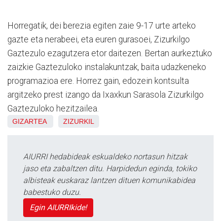
Horregatik, dei berezia egiten zaie 9-17 urte arteko
gazte eta nerabeei, eta euren gurasoei, Zizurkilgo
Gaztezulo ezagutzera etor daitezen. Bertan aurkeztuko
zaizkie Gaztezuloko instalakuntzak, baita udazkeneko
programazioa ere. Horrez gain, edozein kontsulta
argitzeko prest izango da Ixaxkun Sarasola Zizurkilgo
Gaztezuloko hezitzailea.
GIZARTEA
ZIZURKIL
AIURRI hedabideak eskualdeko nortasun hitzak
jaso eta zabaltzen ditu. Harpidedun eginda, tokiko
albisteak euskaraz lantzen dituen komunikabidea
babestuko duzu.
Egin AIURRIkide!