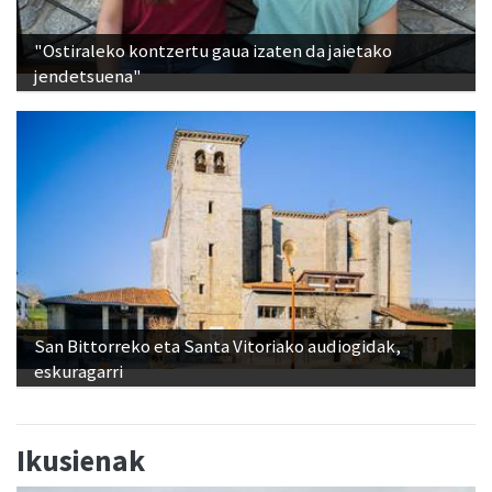
"Ostiraleko kontzertu gaua izaten da jaietako
jendetsuena"
San Bittorreko eta Santa Vitoriako audiogidak,
eskuragarri
Ikusienak