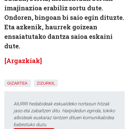
imajinazioa erabiliz sortu dute.
Ondoren, bingoan bi saio egin dituzte.
Eta azkenik, haurrek goizean
ensaiatutako dantza saioa eskaini
dute.
[Argazkiak]
GIZARTEA
ZIZURKIL
AIURRI hedabideak eskualdeko nortasun hitzak
jaso eta zabaltzen ditu. Harpidedun eginda, tokiko
albisteak euskaraz lantzen dituen komunikabidea
babestuko duzu.