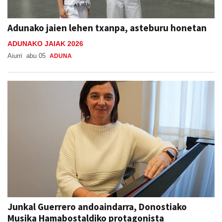
Adunako jaien lehen txanpa, asteburu honetan
ADUNAKO JAIAK 2026
Aiurri
abu 05
ADUNA
Junkal Guerrero andoaindarra, Donostiako
Musika Hamabostaldiko protagonista