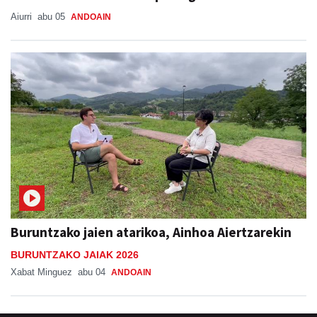
Aiurri
abu 05
ANDOAIN
Buruntzako jaien atarikoa, Ainhoa Aiertzarekin
BURUNTZAKO JAIAK 2026
Xabat Minguez
abu 04
ANDOAIN