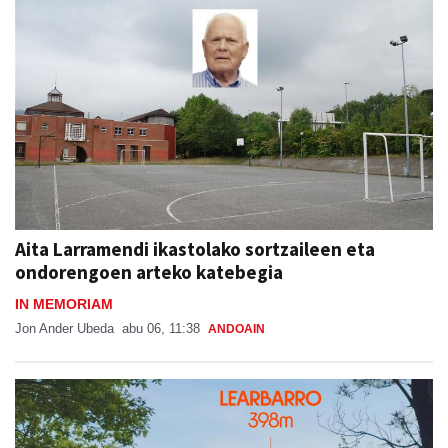
Aita Larramendi ikastolako sortzaileen eta
ondorengoen arteko katebegia
IN MEMORIAM
Jon Ander Ubeda
abu 06, 11:38
ANDOAIN