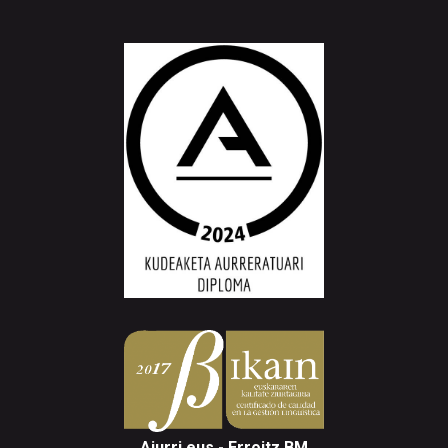
Aiurri.eus - Erroitz BM