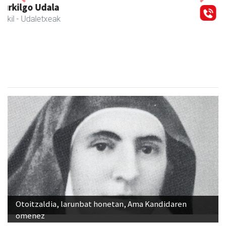
Previous
Next
Zubeldia arrain eta mariskoa
Zizurkil
- Arrandegiak
Otoitzaldia, larunbat honetan, Ama Kandidaren
omenez