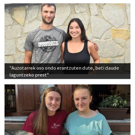
"Auzotarrek oso ondo erantzuten dute, beti daude
laguntzeko prest"