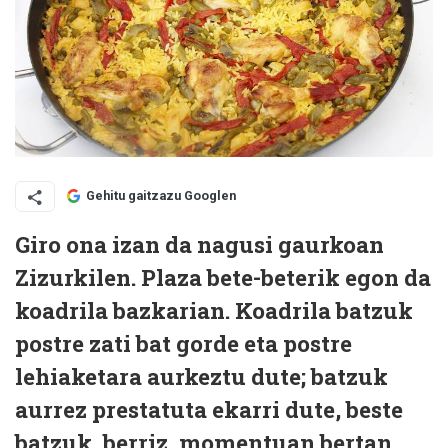
Gehitu gaitzazu Googlen
Giro ona izan da nagusi gaurkoan
Zizurkilen. Plaza bete-beterik egon da
koadrila bazkarian. Koadrila batzuk
postre zati bat gorde eta postre
lehiaketara aurkeztu dute; batzuk
aurrez prestatuta ekarri dute, beste
batzuk, berriz, momentuan bertan