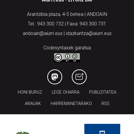
Arantzibia plaza, 4-5 behea | ANDOAIN
Tel.: 943 300 732 | Faxa: 943 300 731
andoain@aiurri.eus | idazkaritza@aiurri.eus
Codesyntaxek garatua
HONI BURUZ
LEGE OHARRA
PUBLIZITATEA
ARAUAK
HARREMANETARAKO
RSS