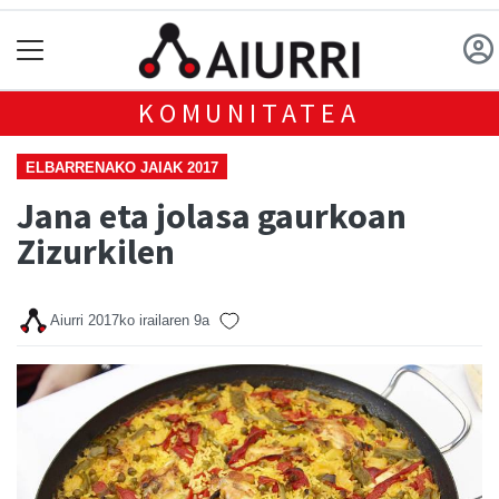
KOMUNITATEA
ELBARRENAKO JAIAK 2017
Jana eta jolasa gaurkoan
Zizurkilen
Aiurri
2017ko irailaren 9a