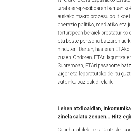
urrats errepresiboaren barruan ko
aurkako makro prozesu politikoei.
operazio politiko, mediatiko eta j
torturapean beraiek prestaturiko 
eta beste pertsona batzuren aurk
ninduten. Bertan, hasieran ETAko 
zuzen. Ondoren, ETAri laguntza em
Supremoan, ETAri pasaporte batzu
Zigor eta leporatutako delitu guzt
autoinkulpazioak direlarik.
Lehen atxiloaldian, inkomunika
zinela salatu zenuen... Hitz egi
Guardia zibilek Tres Cantosko kom