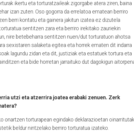
turak ikertu eta torturatzaileak zigorgabe atera ziren, baina
behar izan zuten. Oso gogorra da errelatoa ematean berriro
tzen berri kontatu eta gainera jakitun izatea ez dizutela
 torturatua sentitzen zara eta berriro irekitako zauriekin
un, nire betebeharra sentitzen nuen/dut torturatuon ahotsa
ra sexistaren salaketa egitea eta horrek ematen dit indarra
koak lagundu zidan eta dit, justiziak eta estatuek tortura eta
inditzen eta bide horretan jarraituko dut dagokigun aitorpen
rria utzi eta atzerrira joatea erabaki zenuen. Zerk
matera?
ko onartzen torturapean egindako deklarazioetan oinarrituta
tetik beldur nintzelako berriro torturatua izateko.