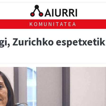
KOMUNITATEA
i, Zurichko espetxetik