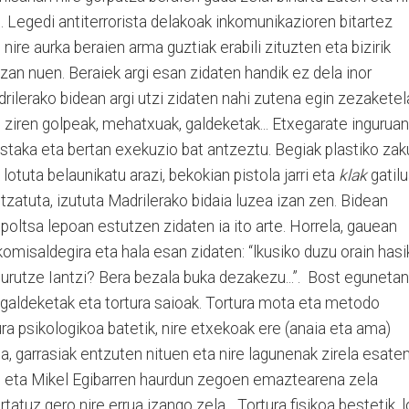
i. Legedi antiterrorista delakoak inkomunikazioren bitartez
ire aurka beraien arma guztiak erabili zituzten eta bizirik
zan nuen. Beraiek argi esan zidaten handik ez dela inor
drilerako bidean argi utzi zidaten nahi zutena egin zezaketel
i ziren golpeak, mehatxuak, galdeketak... Etxegarate inguruan
staka eta bertan exekuzio bat antzeztu. Begiak plastiko zak
lotuta belaunikatu arazi, bekokian pistola jarri eta
klak
gatil
tzatuta, izututa Madrilerako bidaia luzea izan zen. Bidean
 poltsa lepoan estutzen zidaten ia ito arte. Horrela, gauean
komisaldegira eta hala esan zidaten: “lkusiko duzu orain has
urutze Iantzi? Bera bezala buka dezakezu...”. Bost egunetan
 galdeketak eta tortura saioak. Tortura mota eta metodo
ura psikologikoa batetik, nire etxekoak ere (anaia eta ama)
la, garrasiak entzuten nituen eta nire lagunenak zirela esaten
si eta Mikel Egibarren haurdun zegoen emaztearena zela
tatuz gero nire errua izango zela... Tortura fisikoa bestetik, 