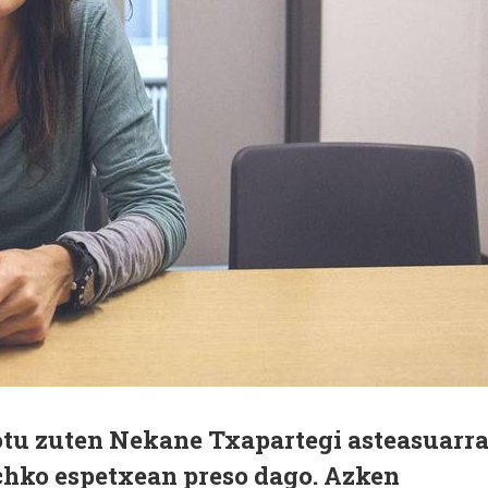
lotu zuten Nekane Txapartegi asteasuarr
ichko espetxean preso dago. Azken