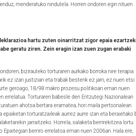
 kenduz, menderatuko nindutela. Horren ondoren egin nituen
eklarazioa hartu zuten oinarritzat zigor epaia ezartzek
gabe geratu ziren. Zein eragin izan zuen zugan erabaki
 ondoren, bizirauteko torturaren aurkako borroka nire terapia
ik ez izan justizian eta trabak besterik ez jarri, ez nuen etsi.
7 urte geroago, 18/98 makro prozesu politikoan eman nuen
en errelatua. Torturaren babesle den Entzutegi Nazionalean
rturatuen ahotsa bertara eramatea, hori maila pertsonalean
ra epaiketan torturatzaileak aurrez aurre izan eta beraietako 
ketarekin jarraitzeko. Horrela, salaketa berrirekitzea lortu
o Epaitegian berriro errelatoa eman nuen 2006an. Hala ere,