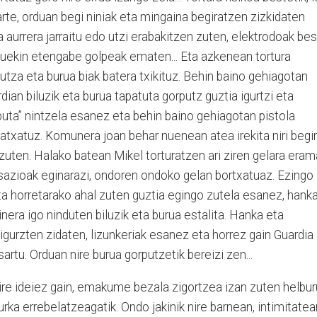
arte, orduan begi niniak eta mingaina begiratzen zizkidaten
a aurrera jarraitu edo utzi erabakitzen zuten, elektrodoak be
lduekin etengabe golpeak ematen... Eta azkenean tortura
utza eta burua biak batera txikituz. Behin baino gehiagotan
rdian biluzik eta burua tapatuta gorputz guztia igurtzi eta
ta” nintzela esanez eta behin baino gehiagotan pistola
atxatuz. Komunera joan behar nuenean atea irekita niri begi
 zuten. Halako batean Mikel torturatzen ari ziren gelara era
sazioak eginarazi, ondoren ondoko gelan bortxatuaz. Ezingo
ta horretarako ahal zuten guztia egingo zutela esanez, hank
nera igo ninduten biluzik eta burua estalita. Hanka eta
 igurzten zidaten, lizunkeriak esanez eta horrez gain Guardia
sartu. Orduan nire burua gorputzetik bereizi zen...
e ideiez gain, emakume bezala zigortzea izan zuten helbur
aurka errebelatzeagatik. Ondo jakinik nire barnean, intimitatea