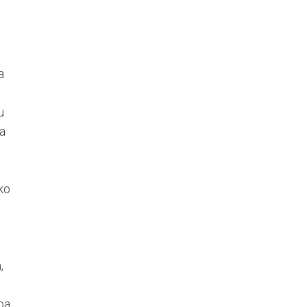
a
u
ua
iko
,
loa