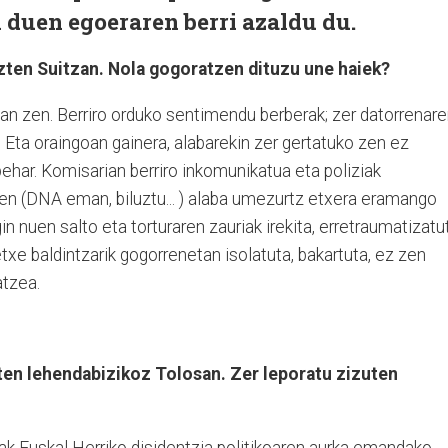
i duen egoeraren berri azaldu du.
uzten Suitzan. Nola gogoratzen dituzu une haiek?
zan zen. Berriro orduko sentimendu berberak; zer datorrenar
.. Eta oraingoan gainera, alabarekin zer gertatuko zen ez
behar. Komisarian berriro inkomunikatua eta poliziak
n (DNA eman, biluztu... ) alaba umezurtz etxera eramango
gin nuen salto eta torturaren zauriak irekita, erretraumatizatu
xe baldintzarik gogorrenetan isolatuta, bakartuta, ez zen
atzea.
ten lehendabizikoz Tolosan. Zer leporatu zizuten
ak Euskal Herriko disidentzia politikoaren aurka emandako