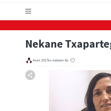
Nekane Txaparteg
Aiurri
2017ko irailaren 8a