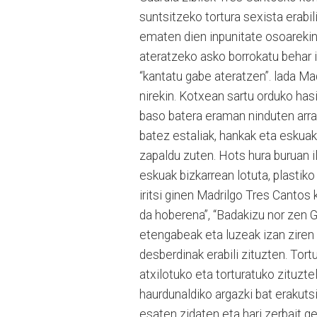
suntsitzeko tortura sexista erabil
ematen dien inpunitate osoarekin n
ateratzeko asko borrokatu behar i
“kantatu gabe ateratzen”. lada Ma
nirekin. Kotxean sartu orduko has
baso batera eraman ninduten arra
batez estaliak, hankak eta eskuak 
zapaldu zuten. Hots hura buruan il
eskuak bizkarrean lotuta, plastiko
iritsi ginen Madrilgo Tres Cantos 
da hoberena”, “Badakizu nor zen G
etengabeak eta luzeak izan ziren
desberdinak erabili zituzten. Tort
atxilotuko eta torturatuko zituzte
haurdunaldiko argazki bat erakut
esaten zidaten eta hari zerbait ger