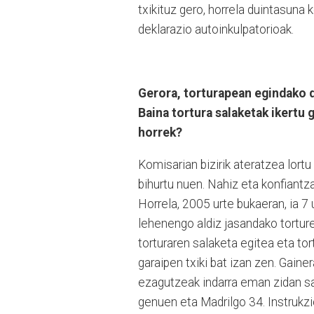
txikituz gero, horrela duintasuna
deklarazio autoinkulpatorioak.
Gerora, torturapean egindako d
Baina tortura salaketak ikertu 
horrek?
Komisarian bizirik ateratzea lortu
bihurtu nuen. Nahiz eta konfiantzar
Horrela, 2005 urte bukaeran, ia 
lehenengo aldiz jasandako tortur
torturaren salaketa egitea eta to
garaipen txiki bat izan zen. Gaine
ezagutzeak indarra eman zidan sala
genuen eta Madrilgo 34. Instrukzi