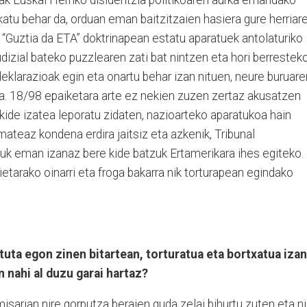
katu behar da, orduan eman baitzitzaien hasiera gure herriar
 “Guztia da ETA” doktrinapean estatu aparatuek antolaturiko
udizial bateko puzzlearen zati bat nintzen eta hori berrestek
deklarazioak egin eta onartu behar izan nituen, neure buruare
a. 18/98 epaiketara arte ez nekien zuzen zertaz akusatzen
kide izatea leporatu zidaten, nazioarteko aparatukoa hain
ateaz kondena erdira jaitsiz eta azkenik, Tribunal
k eman izanaz bere kide batzuk Ertamerikara ihes egiteko.
ietarako oinarri eta froga bakarra nik torturapean egindako
tuta egon zinen bitartean, torturatua eta bortxatua izan
n nahi al duzu garai hartaz?
isarian nire gorputza beraien guda zelai bihurtu zuten eta ni