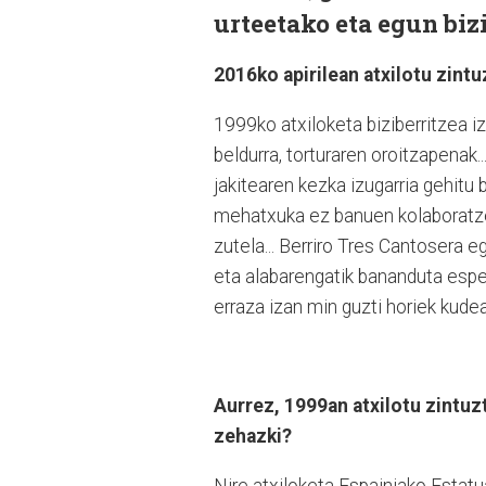
urteetako eta egun biz
2016ko apirilean atxilotu zint
1999ko atxiloketa biziberritzea i
beldurra, torturaren oroitzapenak.
jakitearen kezka izugarria gehitu 
mehatxuka ez banuen kolaboratze
zutela... Berriro Tres Cantosera e
eta alabarengatik bananduta espet
erraza izan min guzti horiek kude
Aurrez, 1999an atxilotu zintuz
zehazki?
Nire atxiloketa Espainiako Estatu