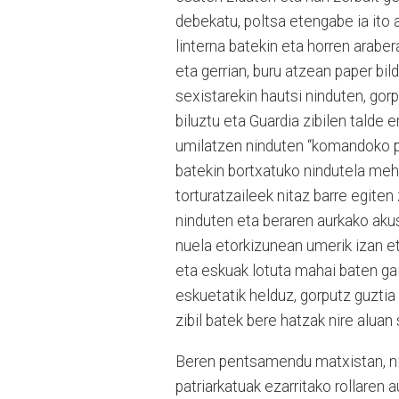
debekatu, poltsa etengabe ia ito 
linterna batekin eta horren araber
eta gerrian, buru atzean paper bi
sexistarekin hautsi ninduten, gorp
biluztu eta Guardia zibilen talde e
umilatzen ninduten “komandoko pu
batekin bortxatuko nindutela meh
torturatzaileek nitaz barre egiten
ninduten eta beraren aurkako aku
nuela etorkizunean umerik izan e
eta eskuak lotuta mahai baten gai
eskuetatik helduz, gorputz guztia
zibil batek bere hatzak nire aluan 
Beren pentsamendu matxistan, nir
patriarkatuak ezarritako rollaren 