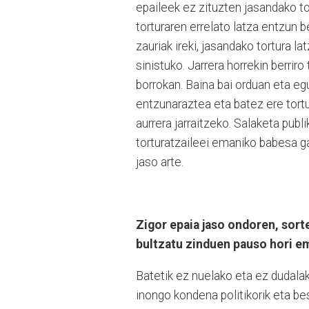
epaileek ez zituzten jasandako tor
torturaren errelato latza entzun 
zauriak ireki, jasandako tortura la
sinistuko. Jarrera horrekin berriro
borrokan. Baina bai orduan eta eg
entzunaraztea eta batez ere tortu
aurrera jarraitzeko. Salaketa publi
torturatzaileei emaniko babesa ga
jaso arte.
Zigor epaia jaso ondoren, sorte
bultzatu zinduen pauso hori e
Batetik ez nuelako eta ez dudala
inongo kondena politikorik eta bes