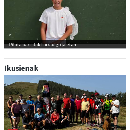
Pilota partidak Larraulgo jaietan
Ikusienak