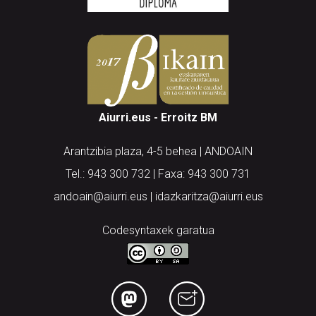
Aiurri.eus - Erroitz BM
Arantzibia plaza, 4-5 behea | ANDOAIN
Tel.: 943 300 732 | Faxa: 943 300 731
andoain@aiurri.eus | idazkaritza@aiurri.eus
Codesyntaxek garatua