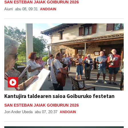
SAN ESTEBAN JAIAK GOIBURUN 2026
Aiurri
abu 08, 09:31
ANDOAIN
Kantujira taldearen saioa Goiburuko festetan
SAN ESTEBAN JAIAK GOIBURUN 2026
Jon Ander Ubeda
abu 07, 20:37
ANDOAIN