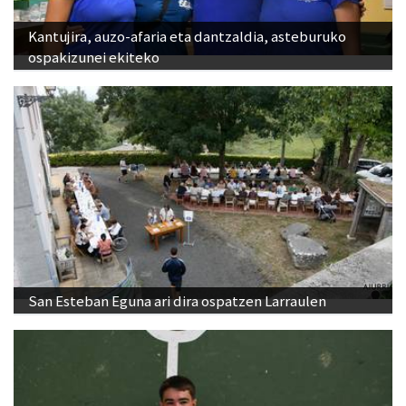
Kantujira, auzo-afaria eta dantzaldia, asteburuko
ospakizunei ekiteko
San Esteban Eguna ari dira ospatzen Larraulen