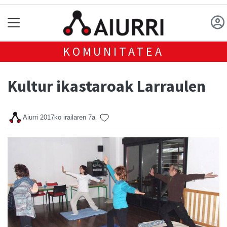
KOMUNITATEA
Kultur ikastaroak Larraulen
Aiurri
2017ko irailaren 7a