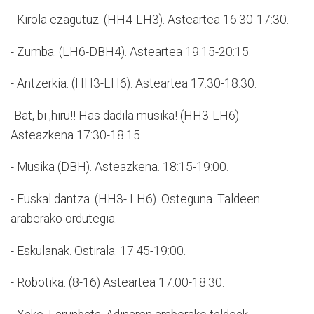
- Kirola ezagutuz. (HH4-LH3). Asteartea 16:30-17:30.
- Zumba. (LH6-DBH4). Asteartea 19:15-20:15.
- Antzerkia. (HH3-LH6). Asteartea 17:30-18:30.
-Bat, bi ,hiru!! Has dadila musika! (HH3-LH6).
Asteazkena 17:30-18:15.
- Musika (DBH). Asteazkena. 18:15-19:00.
- Euskal dantza. (HH3- LH6). Osteguna. Taldeen
araberako ordutegia.
- Eskulanak. Ostirala. 17:45-19:00.
- Robotika. (8-16) Asteartea 17:00-18:30.