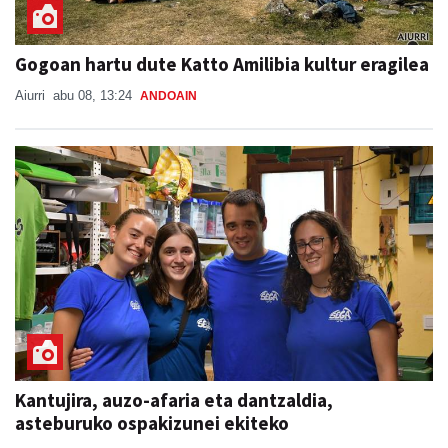
Gogoan hartu dute Katto Amilibia kultur eragilea
Aiurri
abu 08, 13:24
ANDOAIN
Kantujira, auzo-afaria eta dantzaldia,
asteburuko ospakizunei ekiteko