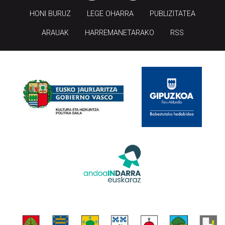
HONI BURUZ
LEGE OHARRA
PUBLIZITATEA
ARAUAK
HARREMANETARAKO
RSS