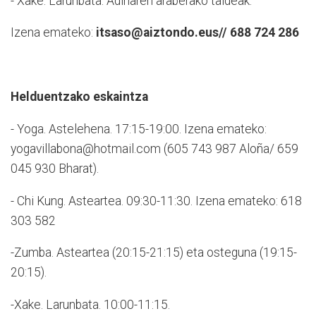
- Xake. Larunbata. Adinaren araberako taldeak.
Izena emateko:
itsaso@aiztondo.eus// 688 724 286
Helduentzako eskaintza
- Yoga. Astelehena. 17:15-19:00. Izena emateko:
yogavillabona@hotmail.com (605 743 987 Aloña/ 659
045 930 Bharat).
- Chi Kung. Asteartea. 09:30-11:30. Izena emateko: 618
303 582
-Zumba. Asteartea (20:15-21:15) eta osteguna (19:15-
20:15).
-Xake. Larunbata. 10:00-11:15.