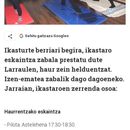
Gehitu gaitzazu Googlen
Ikasturte berriari begira, ikastaro
eskaintza zabala prestatu dute
Larraulen, haur zein helduentzat.
Izen-ematea zabalik dago dagoeneko.
Jarraian, ikastaroen zerrenda osoa:
Haurrentzako eskaintza
- Pilota. Astelehena 17:30-18:30.