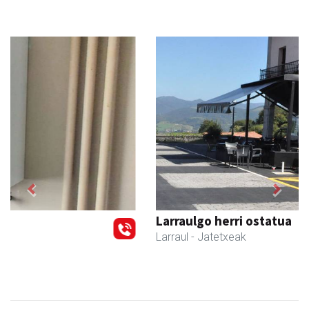
Previous
Next
Larraulgo herri ostatua
Larraul
- Jatetxeak