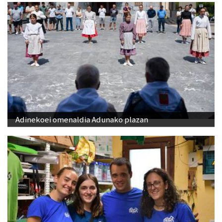
Adinekoei omenaldia Adunako plazan