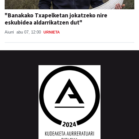
"Banakako Txapelketan jokatzeko nire
eskubidea aldarrikatzen dut"
Aiurri
abu 07, 12:00
URNIETA