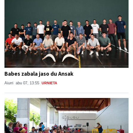
Babes zabala jaso du Ansak
Aiurri
abu 07, 13:55
URNIETA