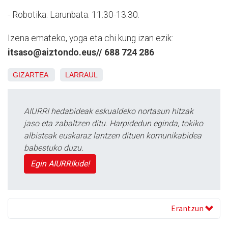
- Robotika. Larunbata. 11:30-13:30.
Izena emateko, yoga eta chi kung izan ezik:
itsaso@aiztondo.eus// 688 724 286
GIZARTEA
LARRAUL
AIURRI hedabideak eskualdeko nortasun hitzak
jaso eta zabaltzen ditu. Harpidedun eginda, tokiko
albisteak euskaraz lantzen dituen komunikabidea
babestuko duzu.
Egin AIURRIkide!
Erantzun