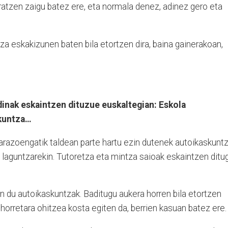
ratzen zaigu batez ere, eta normala denez, adinez gero eta
 eskakizunen baten bila etortzen dira, baina gainerakoan,
inak eskaintzen dituzue euskaltegian: Eskola
skuntza…
arazoengatik taldean parte hartu ezin dutenek autoikaskunt
 laguntzarekin. Tutoretza eta mintza saioak eskaintzen ditu
n du autoikaskuntzak. Baditugu aukera horren bila etortzen
 horretara ohitzea kosta egiten da, berrien kasuan batez ere.