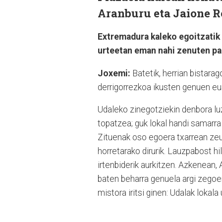
Aranburu eta Jaione R
Extremadura kaleko egoitzatik
urteetan eman nahi zenuten p
Joxemi:
Batetik, herrian bistara
derrigorrezkoa ikusten genuen eus
Udaleko zinegotziekin denbora luz
topatzea; guk lokal handi samarra
Zituenak oso egoera txarrean zeu
horretarako dirurik. Lauzpabost h
irtenbiderik aurkitzen. Azkenean, 
baten beharra genuela argi zegoe
mistora iritsi ginen: Udalak lokala