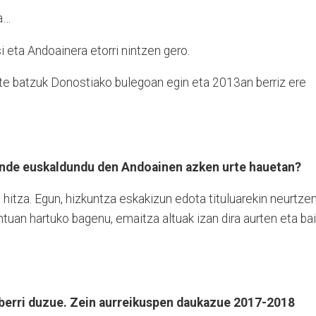
ia…
 eta Andoainera etorri nintzen gero.
rte batzuk Donostiako bulegoan egin eta 2013an berriz ere
.
ende euskaldundu den Andoainen azken urte hauetan?
 hitza. Egun, hizkuntza eskakizun edota tituluarekin neurtze
ntuan hartuko bagenu, emaitza altuak izan dira aurten eta ba
 berri duzue. Zein aurreikuspen daukazue 2017-2018