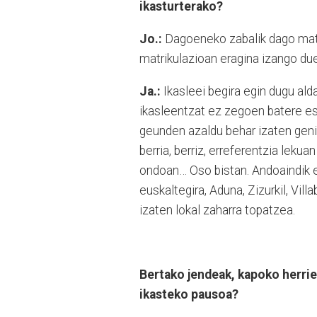
ikasturterako?
Jo.:
Dagoeneko zabalik dago matrik
matrikulazioan eragina izango due
Ja.:
Ikasleei begira egin dugu al
ikasleentzat ez zegoen batere esk
geunden azaldu behar izaten genio
berria, berriz, erreferentzia leku
ondoan… Oso bistan. Andoaindik ez
euskaltegira, Aduna, Zizurkil, Vill
izaten lokal zaharra topatzea.
Bertako jendeak, kapoko herrie
ikasteko pausoa?