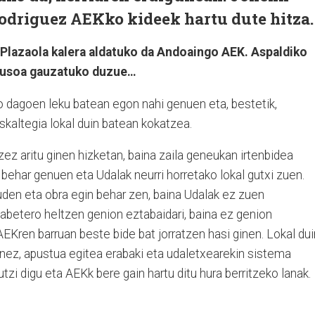
odriguez AEKko kideek hartu dute hitza.
 Plazaola kalera aldatuko da Andoaingo AEK. Aspaldiko
ausoa gauzatuko duzue…
go dagoen leku batean egon nahi genuen eta, bestetik,
kaltegia lokal duin batean kokatzea.
ez aritu ginen hizketan, baina zaila geneukan irtenbidea
 behar genuen eta Udalak neurri horretako lokal gutxi zuen.
den eta obra egin behar zen, baina Udalak ez zuen
ilabetero heltzen genion eztabaidari, baina ez genion
AEKren barruan beste bide bat jorratzen hasi ginen. Lokal dui
nez, apustua egitea erabaki eta udaletxearekin sistema
 utzi digu eta AEKk bere gain hartu ditu hura berritzeko lanak.