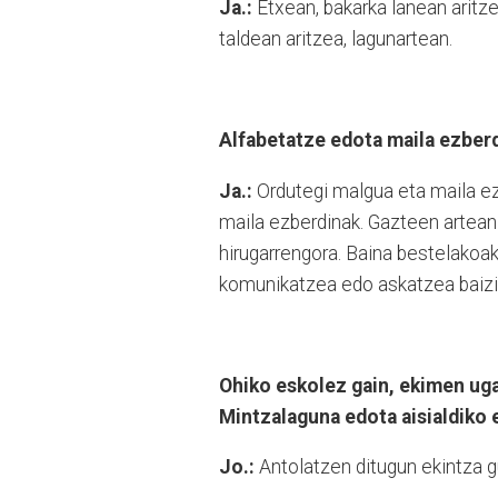
Ja.:
Etxean, bakarka lanean aritz
taldean aritzea, lagunartean.
Alfabetatze edota maila ezber
Ja.:
Ordutegi malgua eta maila ez
maila ezberdinak. Gazteen artean t
hirugarrengora. Baina bestelakoak
komunikatzea edo askatzea baizik.
Ohiko eskolez gain, ekimen ug
Mintzalaguna edota aisialdiko 
Jo.:
Antolatzen ditugun ekintza g