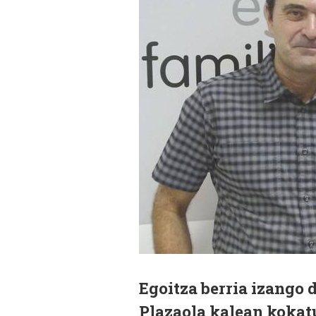
Egoitza berria izango
Plazaola kalean kokat