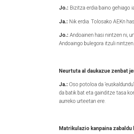
Jo.:
Bizitza erdia baino gehiago 
Ja.:
Nik erdia. Tolosako AEKn hasi
Jo.:
Andoainen hasi nintzen ni, u
Andoaingo bulegora itzuli nintzen
Neurtuta al daukazue zenbat j
Ja.:
Oso potoloa da ‘euskaldundu’
da batik bat eta gainditze tasa ko
aurreko urteetan ere.
Matrikulazio kanpaina zabaldu