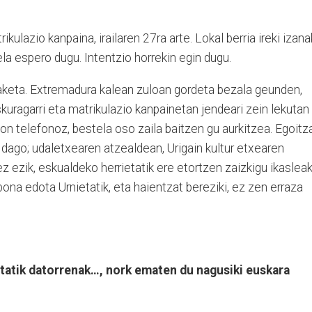
ulazio kanpaina, irailaren 27ra arte. Lokal berria ireki izana
la espero dugu. Intentzio horrekin egin dugu.
daketa. Extremadura kalean zuloan gordeta bezala geunden,
uragarri eta matrikulazio kanpainetan jendeari zein lekutan
n telefonoz, bestela oso zaila baitzen gu aurkitzea. Egoitz
an dago; udaletxearen atzealdean, Urigain kultur etxearen
 ezik, eskualdeko herrietatik ere etortzen zaizkigu ikaslea
abona edota Urnietatik, eta haientzat bereziki, ez zen erraza
tatik datorrenak…, nork ematen du nagusiki euskara