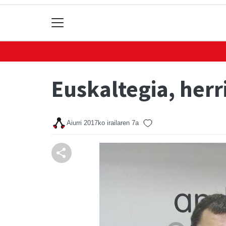
Euskaltegia, her
Aiurri
2017ko irailaren 7a