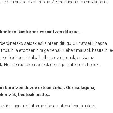
ea ez da guztientzat egokia. Atseginagoa eta errazagoa da
dinetako ikastaroak eskaintzen dituzue…
berdinetako saioak eskaintzen ditugu. 0 urratsetik hasita,
itulu bila etortzen dira gehienak. Lehen mailatik hasita, bi 
 ere baditugu, titulua helburu ez dutenak, euskaraz
 Herri txikietako ikasleak gehiago izaten dira horiek.
ari burutzen duzue urtean zehar. Gurasolaguna,
ekintzak, besteak beste…
uztien inguruko informazioa ematen diegu ikasleei.