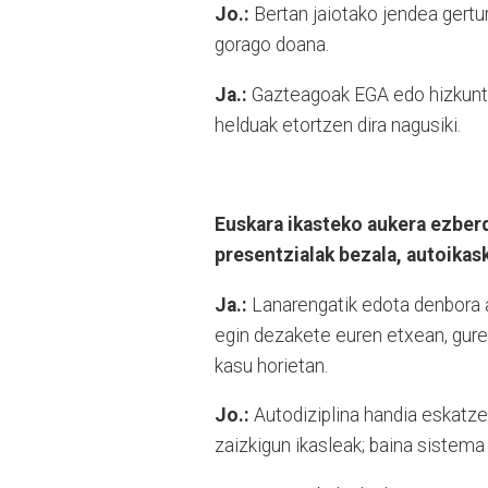
Jo.:
Bertan jaiotako jendea gertu
gorago doana.
Ja.:
Gazteagoak EGA edo hizkuntza
helduak etortzen dira nagusiki.
Euskara ikasteko aukera ezberd
presentzialak bezala, autoika
Ja.:
Lanarengatik edota denbora 
egin dezakete euren etxean, gure
kasu horietan.
Jo.:
Autodiziplina handia eskatze
zaizkigun ikasleak; baina sistema