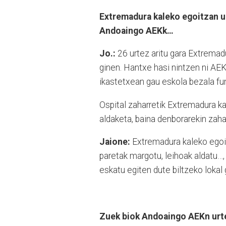
Extremadura kaleko egoitzan ur
Andoaingo AEKk…
Jo.:
26 urtez aritu gara Extremad
ginen. Hantxe hasi nintzen ni AEK
ikastetxean gau eskola bezala fu
Ospital zaharretik Extremadura ka
aldaketa, baina denborarekin zahar
Jaione:
Extremadura kaleko egoitz
paretak margotu, leihoak aldatu…,
eskatu egiten dute biltzeko lokal
Zuek biok Andoaingo AEKn ur