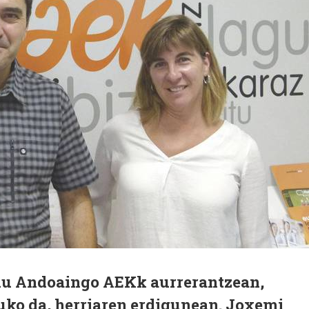
 du Andoaingo AEKk aurrerantzean,
uko da, herriaren erdigunean. Joxemi