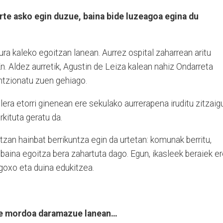
te asko egin duzue, baina bide luzeagoa egina du
ura kaleko egoitzan lanean. Aurrez ospital zaharrean aritu
n. Aldez aurretik, Agustin de Leiza kalean nahiz Ondarreta
ntzionatu zuen gehiago.
lera etorri ginenean ere sekulako aurrerapena iruditu zitzaig
kituta geratu da.
an hainbat berrikuntza egin da urtetan: komunak berritu,
 baina egoitza bera zahartuta dago. Egun, ikasleek beraiek e
 goxo eta duina edukitzea.
te mordoa daramazue lanean…