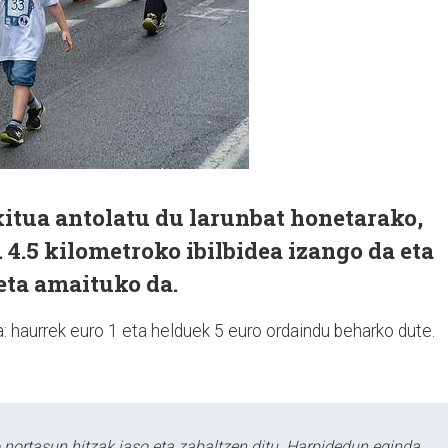
tua antolatu du larunbat honetarako,
 4.5 kilometroko ibilbidea izango da eta
eta amaituko da.
 haurrek euro 1 eta helduek 5 euro ordaindu beharko dute.
ortasun hitzak jaso eta zabaltzen ditu. Harpidedun eginda,