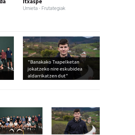
nda
Itxaspe
Urnieta
- Frutategiak
"Banakako Txapelketan
jokatzeko nire eskubidea
aldarrikatzen dut"