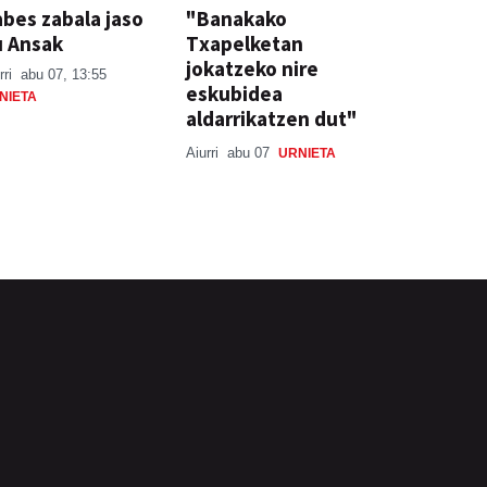
bes zabala jaso
"Banakako
u Ansak
Txapelketan
jokatzeko nire
rri
abu 07, 13:55
eskubidea
NIETA
aldarrikatzen dut"
Aiurri
abu 07
URNIETA