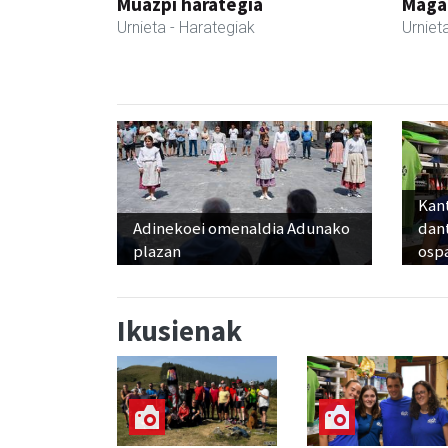
Muazpi harategia
Maga
Urnieta
- Harategiak
Urniet
Kant
Adinekoei omenaldia Adunako
dan
plazan
osp
Ikusienak