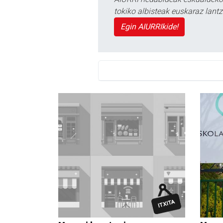
tokiko albisteak euskaraz lan
Egin AIURRIkide!