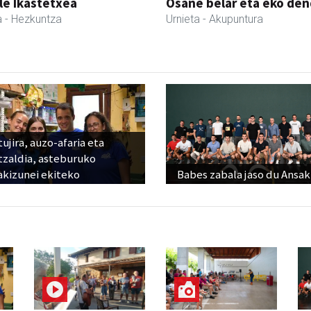
le Ikastetxea
Osane belar eta eko de
a
- Hezkuntza
Urnieta
- Akupuntura
ujira, auzo-afaria eta
tzaldia, asteburuko
akizunei ekiteko
Babes zabala jaso du Ansak