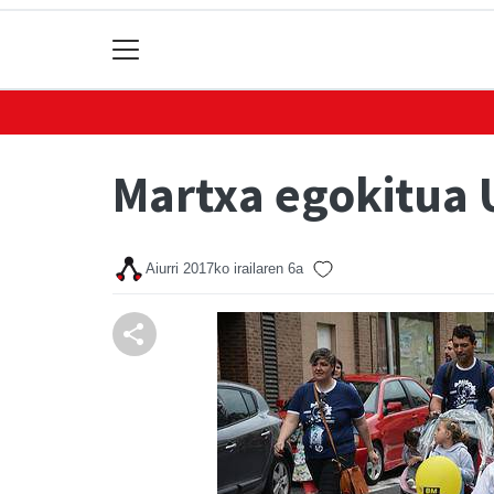
Martxa egokitua 
Aiurri
2017ko irailaren 6a