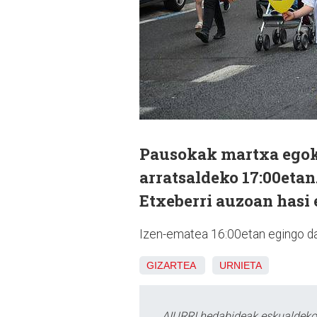
Pausokak martxa egoki
arratsaldeko 17:00etan.
Etxeberri auzoan hasi 
Izen-ematea 16:00etan egingo da:
GIZARTEA
URNIETA
AIURRI hedabideak eskualdeko n