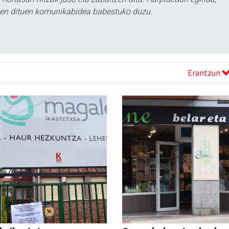
tzen dituen komunikabidea babestuko duzu.
Erantzun