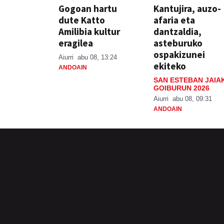
Gogoan hartu
Kantujira, auzo-
dute Katto
afaria eta
Amilibia kultur
dantzaldia,
eragilea
asteburuko
ospakizunei
Aiurri
abu 08, 13:24
ekiteko
ANDOAIN
SAN ESTEBAN JAIA
GOIBURUN 2026
Aiurri
abu 08, 09:31
ANDOAIN