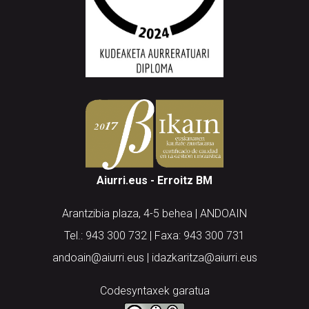
Aiurri.eus - Erroitz BM
Arantzibia plaza, 4-5 behea | ANDOAIN
Tel.: 943 300 732 | Faxa: 943 300 731
andoain@aiurri.eus | idazkaritza@aiurri.eus
Codesyntaxek garatua