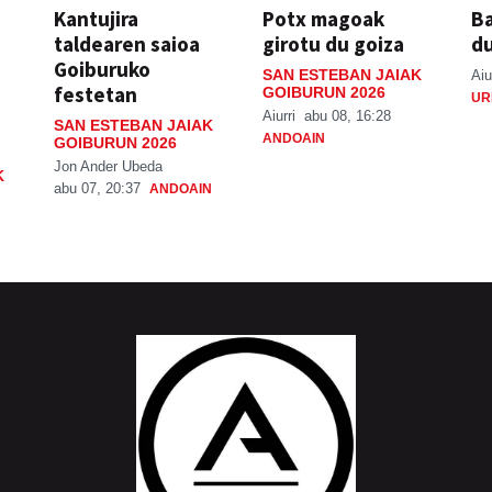
Kantujira
Potx magoak
Ba
taldearen saioa
girotu du goiza
d
Goiburuko
SAN ESTEBAN JAIAK
Aiu
festetan
GOIBURUN 2026
UR
Aiurri
abu 08, 16:28
SAN ESTEBAN JAIAK
ANDOAIN
GOIBURUN 2026
Jon Ander Ubeda
K
abu 07, 20:37
ANDOAIN