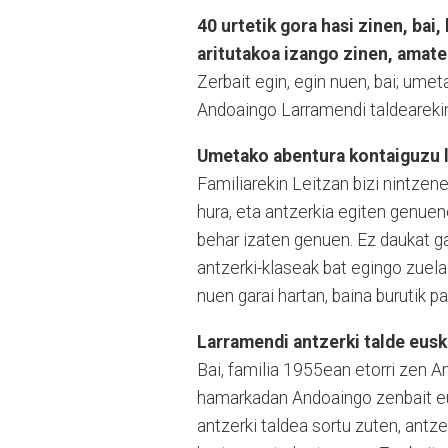
40 urtetik gora hasi zinen, bai
aritutakoa izango zinen, amate
Zerbait egin, egin nuen, bai; ume
Andoaingo Larramendi taldeareki
Umetako abentura kontaiguzu 
Familiarekin Leitzan bizi nintze
hura, eta antzerkia egiten genuen
behar izaten genuen. Ez daukat g
antzerki-klaseak bat egingo zuela
nuen garai hartan, baina burutik pa
Larramendi antzerki talde euska
Bai, familia 1955ean etorri zen An
hamarkadan Andoaingo zenbait eus
antzerki taldea sortu zuten, antz