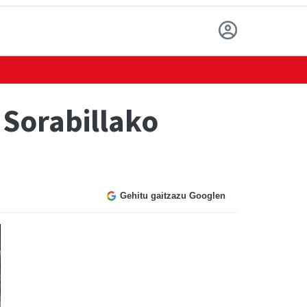
 Sorabillako
Gehitu gaitzazu Googlen