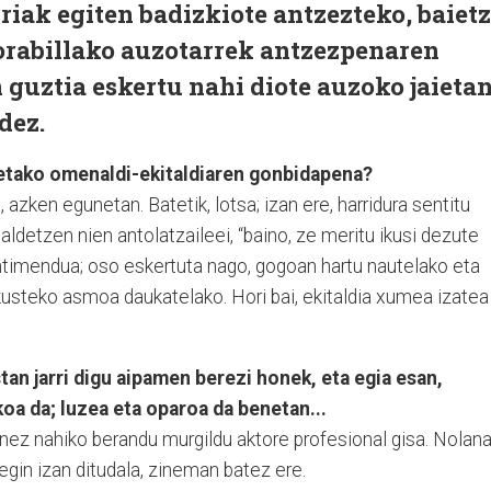
iak egiten badizkiote antzezteko, baietz
Sorabillako auzotarrek antzezpenaren
guztia eskertu nahi diote auzoko jaietan
dez.
ietako omenaldi-ekitaldiaren gonbidapena?
 azken egunetan. Batetik, lotsa; izan ere, harridura sentitu
galdetzen nien antolatzaileei, “baino, ze meritu ikusi dezute
entimendua; oso eskertuta nago, gogoan hartu nautelako eta
kusteko asmoa daukatelako. Hori bai, ekitaldia xumea izatea
stan jarri digu aipamen berezi honek, eta egia esan,
oa da; luzea eta oparoa da benetan...
dinez nahiko berandu murgildu aktore profesional gisa. Nolana
egin izan ditudala, zineman batez ere.