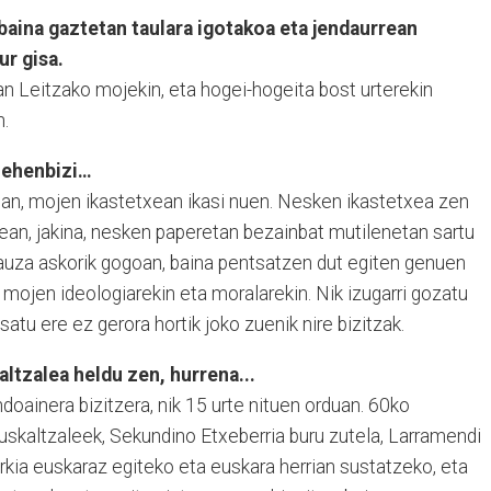
, baina gaztetan taulara igotakoa eta jendaurrean
ur gisa.
tan Leitzako mojekin, eta hogei-hogeita bost urterekin
n.
lehenbizi…
nean, mojen ikastetxean ikasi nuen. Nesken ikastetxea zen
ean, jakina, nesken paperetan bezainbat mutilenetan sartu
auza askorik gogoan, baina pentsatzen dut egiten genuen
 mojen ideologiarekin eta moralarekin. Nik izugarri gozatu
satu ere ez gerora hortik joko zuenik nire bizitzak.
ltzalea heldu zen, hurrena...
doainera bizitzera, nik 15 urte nituen orduan. 60ko
kaltzaleek, Sekundino Etxeberria buru zutela, Larramendi
erkia euskaraz egiteko eta euskara herrian sustatzeko, eta