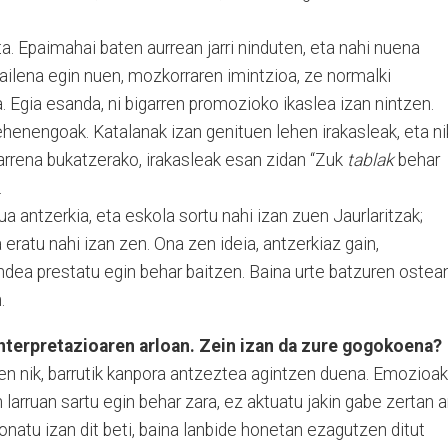
. Epaimahai baten aurrean jarri ninduten, eta nahi nuena
ailena egin nuen, mozkorraren imintzioa, ze normalki
. Egia esanda, ni bigarren promozioko ikaslea izan nintzen.
ehenengoak. Katalanak izan genituen lehen irakasleak, eta ni
ugarrena bukatzerako, irakasleak esan zidan “Zuk
tablak
behar
.
a antzerkia, eta eskola sortu nahi izan zuen Jaurlaritzak;
 eratu nahi izan zen. Ona zen ideia, antzerkiaz gain,
endea prestatu egin behar baitzen. Baina urte batzuren ostean
.
interpretazioaren arloan. Zein izan da zure gogokoena?
en nik, barrutik kanpora antzeztea agintzen duena. Emozioak
 larruan sartu egin behar zara, ez aktuatu jakin gabe zertan a
natu izan dit beti, baina lanbide honetan ezagutzen ditut