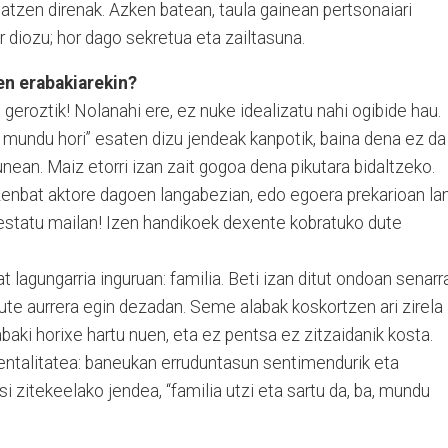
zen direnak. Azken batean, taula gainean pertsonaiari
r diozu; hor dago sekretua eta zailtasuna.
en erabakiarekin?
t geroztik! Nolanahi ere, ez nuke idealizatu nahi ogibide hau.
n mundu hori” esaten dizu jendeak kanpotik, baina dena ez da
unean. Maiz etorri izan zait gogoa dena pikutara bidaltzeko.
a zenbat aktore dagoen langabezian, edo egoera prekarioan la
 estatu mailan! Izen handikoek dexente kobratuko dute
at lagungarria inguruan: familia. Beti izan ditut ondoan senarr
ute aurrera egin dezadan. Seme alabak koskortzen ari zirela
abaki horixe hartu nuen, eta ez pentsa ez zitzaidanik kosta.
ntalitatea: baneukan erruduntasun sentimendurik eta
si zitekeelako jendea, “familia utzi eta sartu da, ba, mundu