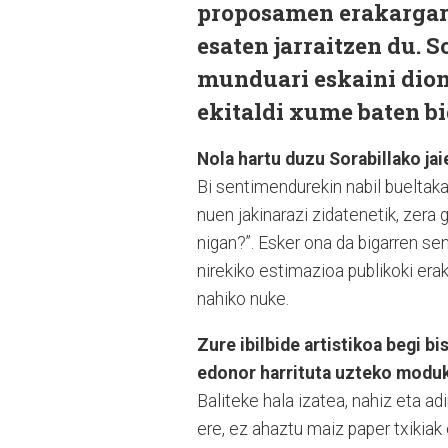
proposamen erakargarr
esaten jarraitzen du. 
munduari eskaini dion 
ekitaldi xume baten bi
Nola hartu duzu Sorabillako ja
Bi sentimendurekin nabil bueltaka,
nuen jakinarazi zidatenetik, zera 
nigan?”. Esker ona da bigarren s
nirekiko estimazioa publikoki era
nahiko nuke.
Zure ibilbide artistikoa begi bi
edonor harrituta uzteko moduk
Baliteke hala izatea, nahiz eta a
ere, ez ahaztu maiz paper txikiak 