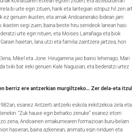
egunak koinatuaren etxean egiten zituen, eta asteburuetan
ela bi urte egin zituen, harik eta lantegian istripuz hil zen ar
nik ez genuen ikusten, eta amak Andoainerako bidean jarri
 ikasten segi zuen, baina beste hiru senideok lanean hasi
deratzi urte egin nituen, eta Moises Larrañaga eta biok
arain haietan, lana utzi eta familia zaintzera jartzea, hori
lena, Mikel eta Jone. Hirugarrena jaio baino lehenago, Mari
da txiki bat ireki genuen Kale Nagusian, eta bederatzi urtez
en berriz ere antzerkian murgiltzeko… Zer dela-eta itzul
 1982an, esanez Antzerti antzerki eskola irekitzekoa zela eta
utenekin. “Zuk hauxe egin beharko zenuke” esanez etorri
ozo zena, Andoainen emakumearen formazioan buru-belarri
n nion hasieran, baina azkenean, animatu egin ninduen eta