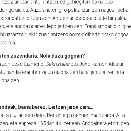
antzezlanetan aritu nintzen, ez gehiegitan, baina oso
dan garaia da. Auzolanaren giro polita izan zen nagusi, behar
borondatez lortzen zen. Antzezlan berbera bi edo hiru aldiz
an, eta andoaindarrez lepo jartzen zen. Frankismoan bizi gin
ahi uztartzen jakin zuen antzerki horrek: dibertsiorako gogoa
 premia.
uten zuzendaria. Nola duzu gogoan?
oa zen Joxe Eizmendi
Sakristaua
eta Joxe Ramon Aldalur
etu handia eragiten zigun gizona zen hura; jantzia zen, eta
 ona zen.
endeak, baina berez, Leitzan jaioa zara…
aita gu, lau senideak. Bertan egin genuen haurtzaroa. Aita
zen, eta enpresa 1954an itxi zenean, Andoainera etorri zen