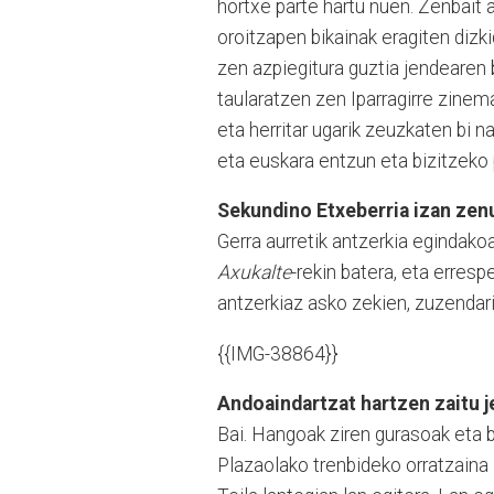
hortxe parte hartu nuen. Zenbait 
oroitzapen bikainak eragiten dizki
zen azpiegitura guztia jendearen 
taularatzen zen Iparragirre zinem
eta herritar ugarik zeuzkaten bi n
eta euskara entzun eta bizitzeko
Sekundino Etxeberria izan zen
Gerra aurretik antzerkia egindak
Axukalte
-rekin batera, eta erresp
antzerkiaz asko zekien, zuzendari
{{IMG-38864}}
Andoaindartzat hartzen zaitu j
Bai. Hangoak ziren gurasoak eta b
Plazaolako trenbideko orratzaina 