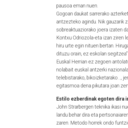
pausoa eman nuen.
Gogoan daukat sarrerako azterketa
antzezteko agindu. Nik gauzarik z
sobreaktuaziorako joera izaten da
Kontxu Odriozola-eta izan ziren l
hiru urte egin nituen bertan. Hir
dituzu orain, ez eskolan segitzea”
Euskal Herrian ez zegoen antolatu
nolabait euskal antzerki nazionala
telebistarako, bikoizketarako…, j
egitasmoa dena pikutara joan zen
Estilo ezberdinak egoten dira 
John Strarbergen teknika ikasi nu
landu behar dira eta pertsonaiaren
zaren. Metodo horrek ondo funtzio