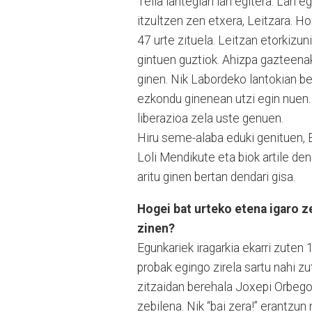
Teila lantegian lan egitera. Lan 
itzultzen zen etxera, Leitzara. Horr
47 urte zituela. Leitzan etorkizu
gintuen guztiok. Ahizpa gazteenak
ginen. Nik Labordeko lantokian be
ezkondu ginenean utzi egin nuen. G
liberazioa zela uste genuen.
Hiru seme-alaba eduki genituen, E
Loli Mendikute eta biok artile den
aritu ginen bertan dendari gisa.
Hogei bat urteko etena igaro z
zinen?
Egunkariek iragarkia ekarri zuten
probak egingo zirela sartu nahi z
zitzaidan berehala Joxepi Orbeg
zebilena. Nik “bai zera!” erantzu