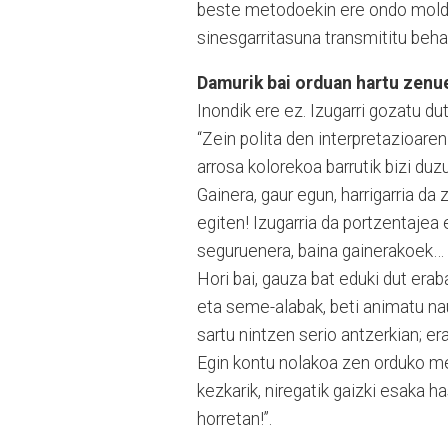
beste metodoekin ere ondo moldat
sinesgarritasuna transmititu beha
Damurik bai orduan hartu zenu
Inondik ere ez. Izugarri gozatu du
“Zein polita den interpretazioare
arrosa kolorekoa barrutik bizi duz
Gainera, gaur egun, harrigarria d
egiten! Izugarria da portzentajea
seguruenera, baina gainerakoek…
Hori bai, gauza bat eduki dut erab
eta seme-alabak, beti animatu na
sartu nintzen serio antzerkian; er
Egin kontu nolakoa zen orduko me
kezkarik, niregatik gaizki esaka ha
horretan!”.