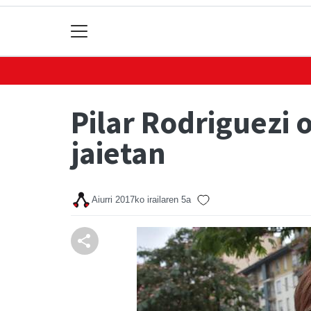
Pilar Rodriguezi 
jaietan
Aiurri
2017ko irailaren 5a