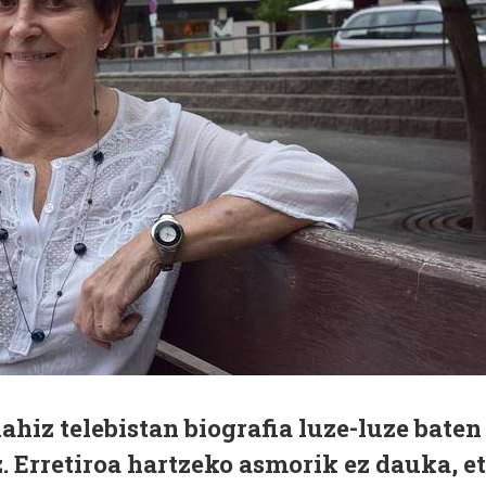
hiz telebistan biografia luze-luze baten
z. Erretiroa hartzeko asmorik ez dauka, e