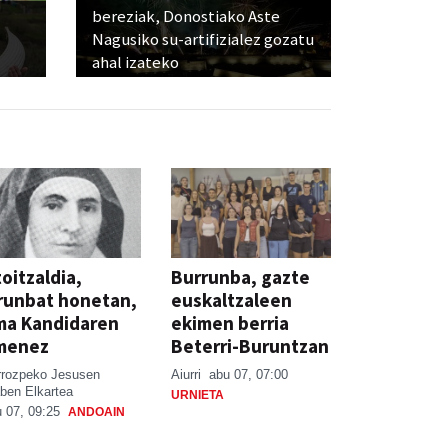
bereziak, Donostiako Aste
Nagusiko su-artifizialez gozatu
ahal izateko
oitzaldia,
Burrunba, gazte
runbat honetan,
euskaltzaleen
ma Kandidaren
ekimen berria
menez
Beterri-Buruntzan
rrozpeko Jesusen
Aiurri
abu 07, 07:00
ben Elkartea
URNIETA
 07, 09:25
ANDOAIN