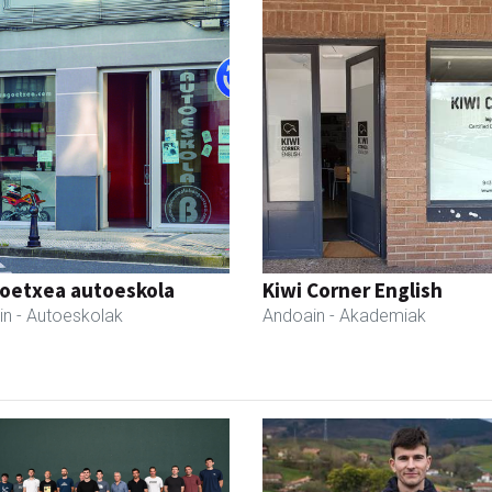
oetxea autoeskola
Kiwi Corner English
in
- Autoeskolak
Andoain
- Akademiak