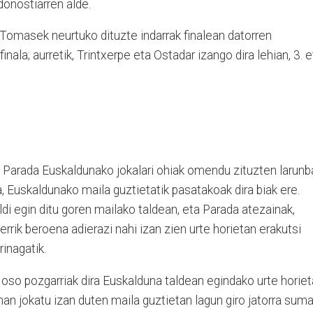
donostiarren alde.
Tomasek neurtuko dituzte indarrak finalean datorren
nala; aurretik, Trintxerpe eta Ostadar izango dira lehian, 3. e
 Parada Euskaldunako jokalari ohiak omendu zituzten larunb
ta, Euskaldunako maila guztietatik pasatakoak dira biak ere.
di egin ditu goren mailako taldean, eta Parada atezainak,
errik beroena adierazi nahi izan zien urte horietan erakutsi
rinagatik.
, oso pozgarriak dira Euskalduna taldean egindako urte horie
nan jokatu izan duten maila guztietan lagun giro jatorra sum