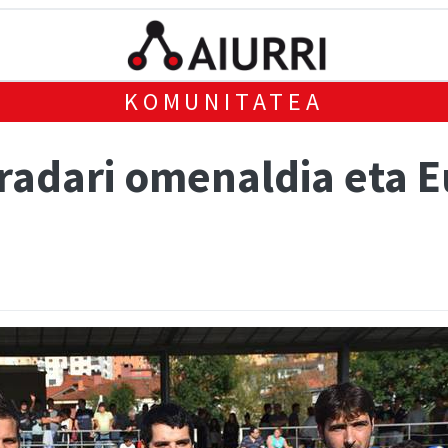
KOMUNITATEA
radari omenaldia eta 