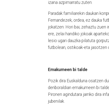
izana azpimarratu zuten.
Paradak familiarekin daukan konpr
Fernandezek, ordea, ez dauka futb
jokatzen. Hori bai, zehaztu zuen i
ere, zelai handiko jokoak apartek
lesio ugari dauzka pilatuta gorput
futbolean, ostikoak-eta jasotzen di
Emakumeen bi talde
Pozik dira Euskalduna osatzen dute
denboraldian emakumeen bi talde o
Pironen agindutara jarriko dira in
jubenilak.