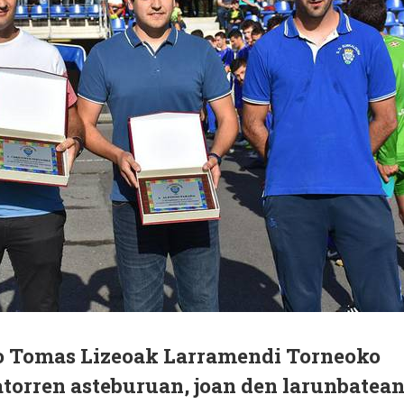
o Tomas Lizeoak Larramendi Torneoko
atorren asteburuan, joan den larunbatea