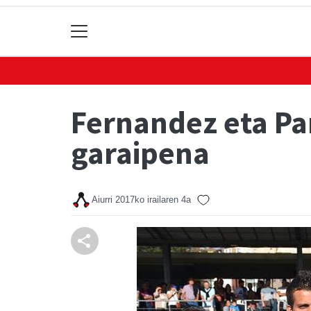
Fernandez eta Pa
garaipena
Aiurri
2017ko irailaren 4a