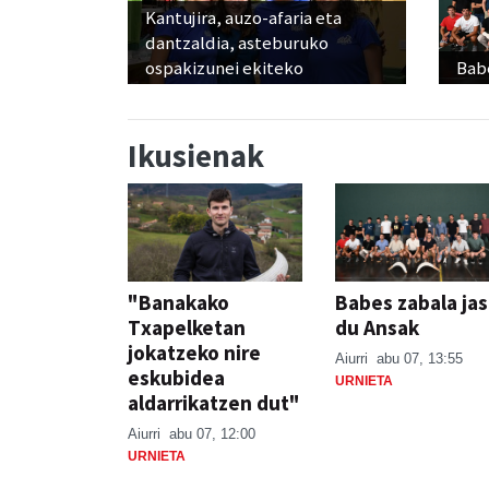
Kantujira, auzo-afaria eta
dantzaldia, asteburuko
ospakizunei ekiteko
Babe
Ikusienak
"Banakako
Babes zabala ja
Txapelketan
du Ansak
jokatzeko nire
Aiurri
abu 07, 13:55
eskubidea
URNIETA
aldarrikatzen dut"
Aiurri
abu 07, 12:00
URNIETA