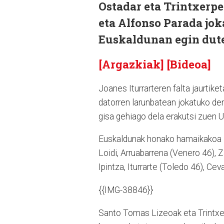
Ostadar eta Trintxerp
eta Alfonso Parada jo
Euskaldunan egin dute
[Argazkiak]
[Bideoa]
Joanes Iturrarteren falta jaurtike
datorren larunbatean jokatuko den 
gisa gehiago dela erakutsi zuen Ub
Euskaldunak honako hamaikakoa z
Loidi, Arruabarrena (Venero 46), Za
Ipintza, Iturrarte (Toledo 46), Cev
{{IMG-38846}}
Santo Tomas Lizeoak eta Trintxer