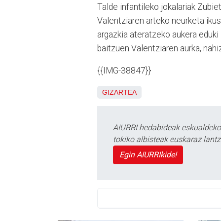
Talde infantileko jokalariak Zubi
Valentziaren arteko neurketa ikus
argazkia ateratzeko aukera eduki 
baitzuen Valentziaren aurka, nahi
{{IMG-38847}}
GIZARTEA
AIURRI hedabideak eskualdeko n
tokiko albisteak euskaraz lan
Egin AIURRIkide!