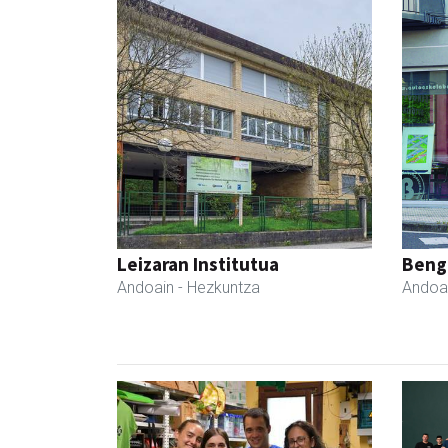
Leizaran Institutua
Beng
Andoain
- Hezkuntza
Andoa