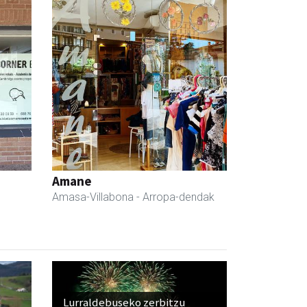
Amane
Amasa-Villabona
- Arropa-dendak
Lurraldebuseko zerbitzu