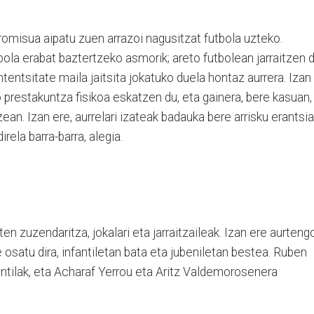
omisua aipatu zuen arrazoi nagusitzat futbola uzteko.
ola erabat baztertzeko asmorik; areto futbolean jarraitzen 
ntentsitate maila jaitsita jokatuko duela hontaz aurrera. Izan
o prestakuntza fisikoa eskatzen du, eta gainera, bere kasuan,
zean. Izan ere, aurrelari izateak badauka bere arrisku erantsia
rela barra-barra, alegia.
n zuzendaritza, jokalari eta jarraitzaileak. Izan ere aurteng
satu dira, infantiletan bata eta jubeniletan bestea. Ruben
fantilak, eta Acharaf Yerrou eta Aritz Valdemorosenera