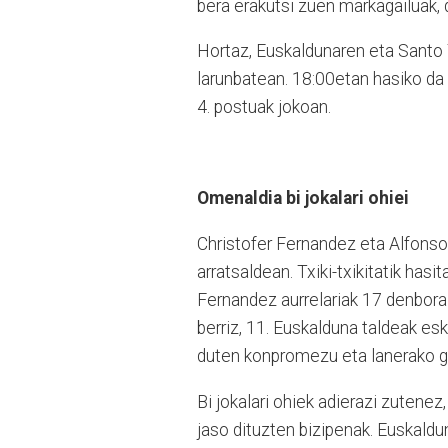
bera erakutsi zuen markagailuak, 
Hortaz, Euskaldunaren eta Santo 
larunbatean. 18:00etan hasiko da fi
4. postuak jokoan.
Omenaldia bi jokalari ohiei
Christofer Fernandez eta Alfonso
arratsaldean. Txiki-txikitatik hasi
Fernandez aurrelariak 17 denboral
berriz, 11. Euskalduna taldeak esk
duten konpromezu eta lanerako g
Bi jokalari ohiek adierazi zutenez
jaso dituzten bizipenak. Euskaldu