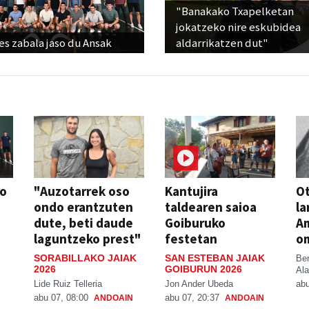
"Banakako Txapelketan
jokatzeko nire eskubidea
s zabala jaso du Ansak
aldarrikatzen dut"
so
"Auzotarrek oso
Kantujira
Ot
ondo erantzuten
taldearen saioa
la
dute, beti daude
Goiburuko
A
laguntzeko prest"
festetan
o
SORABILLAKO JAIAK
SAN ESTEBAN JAIAK
Be
2026
GOIBURUN 2026
Ala
Lide Ruiz Telleria
Jon Ander Ubeda
abu
abu 07, 08:00
abu 07, 20:37
ANDOAIN
ANDOAIN