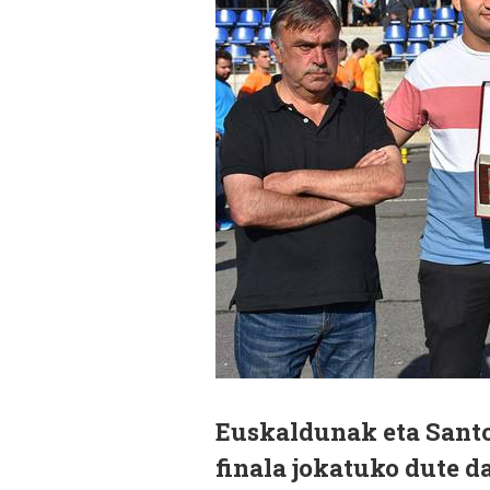
Euskaldunak eta Sant
finala jokatuko dute d