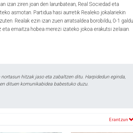
etan izan ziren joan den larunbatean, Real Sociedad eta
teko asmotan. Partidua hasi aurretik Realeko jokalariekin
zuten. Realak ezin izan zuen arratsaldea borobildu, 0-1 gald
z eta emaitza hobea merezi izateko jokoa erakutsi zelaian.
ortasun hitzak jaso eta zabaltzen ditu. Harpidedun eginda,
tzen dituen komunikabidea babestuko duzu.
Erantzun