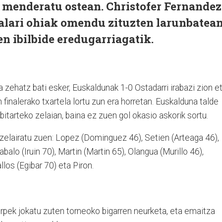
e menderatu ostean. Christofer Fernandez
kalari ohiak omendu zituzten larunbatean
n ibilbide eredugarriagatik.
ta zehatz bati esker, Euskaldunak 1-0 Ostadarri irabazi zion e
finalerako txartela lortu zun era horretan. Euskalduna talde
itarteko zelaian, baina ez zuen gol okasio askorik sortu.
elairatu zuen: Lopez (Dominguez 46), Setien (Arteaga 46),
balo (Iruin 70), Martin (Martin 65), Olangua (Murillo 46),
allos (Egibar 70) eta Piron.
pek jokatu zuten torneoko bigarren neurketa, eta emaitza