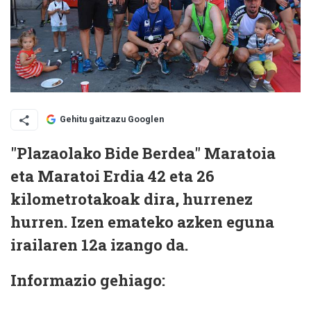
Gehitu gaitzazu Googlen
"Plazaolako Bide Berdea" Maratoia
eta Maratoi Erdia 42 eta 26
kilometrotakoak dira, hurrenez
hurren. Izen emateko azken eguna
irailaren 12a izango da.
Informazio gehiago: