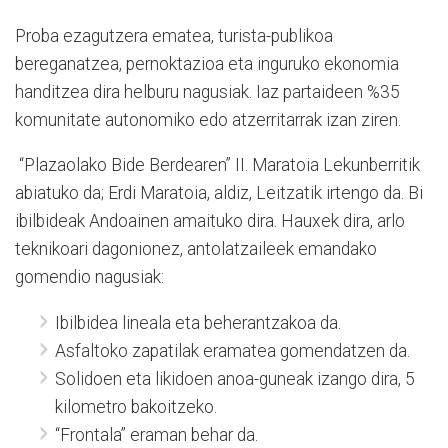
Proba ezagutzera ematea, turista-publikoa
bereganatzea, pernoktazioa eta inguruko ekonomia
handitzea dira helburu nagusiak. Iaz partaideen %35
komunitate autonomiko edo atzerritarrak izan ziren.
“Plazaolako Bide Berdearen” II. Maratoia Lekunberritik
abiatuko da; Erdi Maratoia, aldiz, Leitzatik irtengo da. Bi
ibilbideak Andoainen amaituko dira. Hauxek dira, arlo
teknikoari dagonionez, antolatzaileek emandako
gomendio nagusiak:
Ibilbidea lineala eta beherantzakoa da.
Asfaltoko zapatilak eramatea gomendatzen da.
Solidoen eta likidoen anoa-guneak izango dira, 5
kilometro bakoitzeko.
“Frontala” eraman behar da.