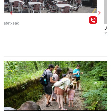
Previous
Next
Joxean harategia
Zizurkil
- Harategiak