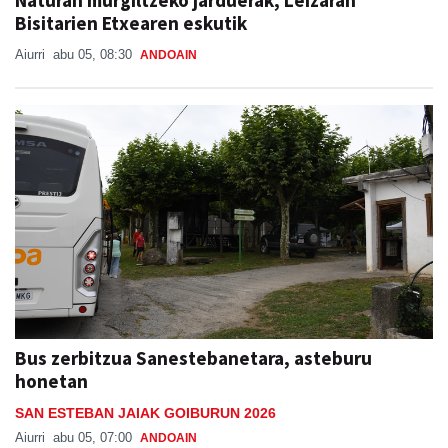
Bisitarien Etxearen eskutik
Aiurri
abu 05, 08:30
ANDOAIN
Bus zerbitzua Sanestebanetara, asteburu
honetan
SAN ESTEBAN JAIAK GOIBURUN 2026
Aiurri
abu 05, 07:00
ANDOAIN