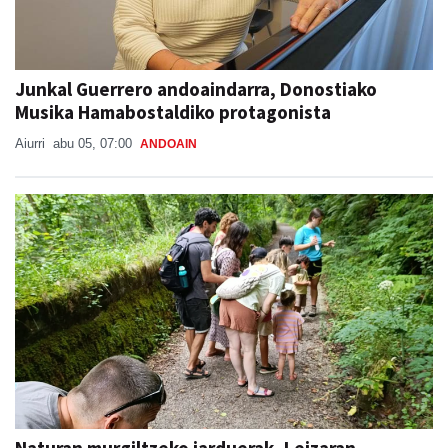
Junkal Guerrero andoaindarra, Donostiako
Musika Hamabostaldiko protagonista
Aiurri
abu 05, 07:00
ANDOAIN
Naturan murgiltzeko jarduerak, Leizaran