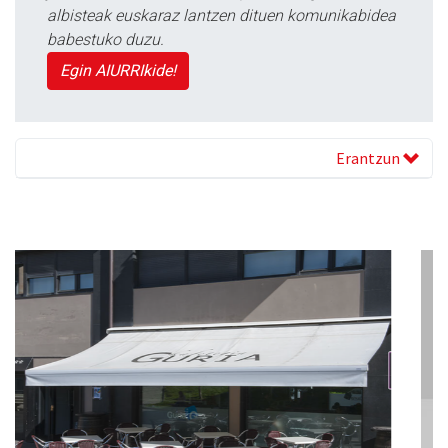
albisteak euskaraz lantzen dituen komunikabidea
babestuko duzu.
Egin AIURRIkide!
Erantzun