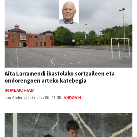
Aita Larramendi ikastolako sortzaileen eta
ondorengoen arteko katebegia
IN MEMORIAM
Jon Ander Ubeda
abu 06, 11:38
ANDOAIN