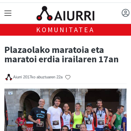
KOMUNITATEA
Plazaolako maratoia eta
maratoi erdia irailaren 17an
Aiurri
2017ko abuztuaren 22a