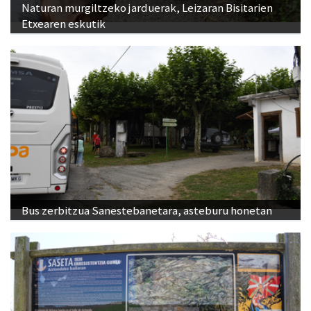
Naturan murgiltzeko jarduerak, Leizaran Bisitarien
Etxearen eskutik
Bus zerbitzua Sanestebanetara, asteburu honetan