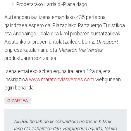
Probetarako Larrialdi-Plana dago.
Aurtengoan iaz izena emandako 435 pertsona
gainditzea espero da. Plazaolako Partzuergo Turistikoa
eta Andoaingo Udala dira kirol probaren sustatzaileak.
Aipaturiko bi proben antolatzaileak, berriz,
Divesport
enpresa kataluniarra eta
Maratón Vía Verdes
produktuaren sortzailea.
Izena emateko azken eguna irailaren 12a da, eta
inskripzioa
www.maratonviasverdes.com
webgunean
egin behar da.
GIZARTEA
AIURRI hedabideak eskualdeko nortasun hitzak
jaso eta zabaltzen ditu. Harpidedun eginda, tokiko