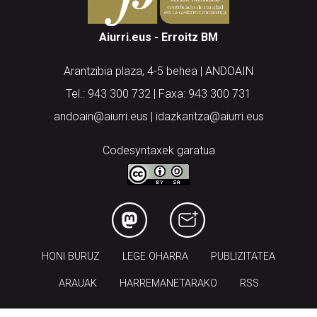
Aiurri.eus - Erroitz BM
Arantzibia plaza, 4-5 behea | ANDOAIN
Tel.: 943 300 732 | Faxa: 943 300 731
andoain@aiurri.eus | idazkaritza@aiurri.eus
Codesyntaxek garatua
HONI BURUZ
LEGE OHARRA
PUBLIZITATEA
ARAUAK
HARREMANETARAKO
RSS