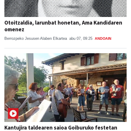
Otoitzaldia, larunbat honetan, Ama Kandidaren
omenez
Berrozpeko Jesusen Alaben Elkartea
abu 07, 09:25
ANDOAIN
Kantujira taldearen saioa Goiburuko festetan