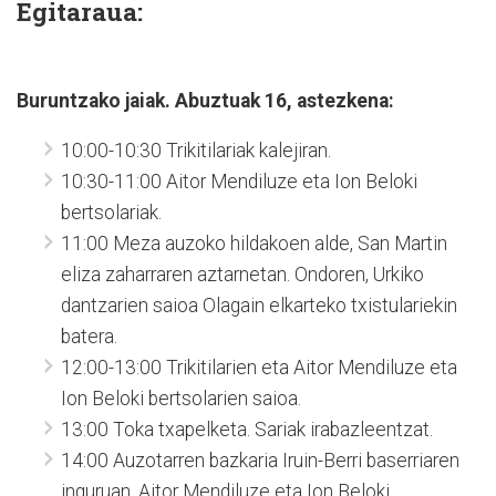
Egitaraua:
Buruntzako jaiak. Abuztuak 16, astezkena:
10:00-10:30 Trikitilariak kalejiran.
10:30-11:00 Aitor Mendiluze eta Ion Beloki
bertsolariak.
11:00 Meza auzoko hildakoen alde, San Martin
eliza zaharraren aztarnetan. Ondoren, Urkiko
dantzarien saioa Olagain elkarteko txistulariekin
batera.
12:00-13:00 Trikitilarien eta Aitor Mendiluze eta
Ion Beloki bertsolarien saioa.
13:00 Toka txapelketa. Sariak irabazleentzat.
14:00 Auzotarren bazkaria Iruin-Berri baserriaren
inguruan. Aitor Mendiluze eta Ion Beloki