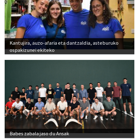
Kantujira, auzo-afaria eta dantzaldia, asteburuko
ospakizunei ekiteko
Babes zabala jaso du Ansak