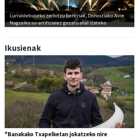
Lurraldebuseko zerbitzu bereziak, Donostiako Aste
Nagusiko su-artifizialez gozatu ahal izateko
Ikusienak
"Banakako Txapelketan jokatzeko nire