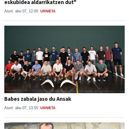
eskubidea aldarrikatzen dut"
Aiurri
abu 07, 12:00
URNIETA
Babes zabala jaso du Ansak
Aiurri
abu 07, 13:55
URNIETA