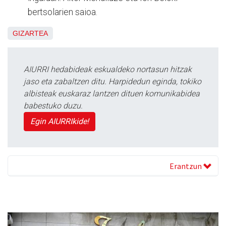
bertsolarien saioa.
GIZARTEA
AIURRI hedabideak eskualdeko nortasun hitzak
jaso eta zabaltzen ditu. Harpidedun eginda, tokiko
albisteak euskaraz lantzen dituen komunikabidea
babestuko duzu.
Egin AIURRIkide!
Erantzun