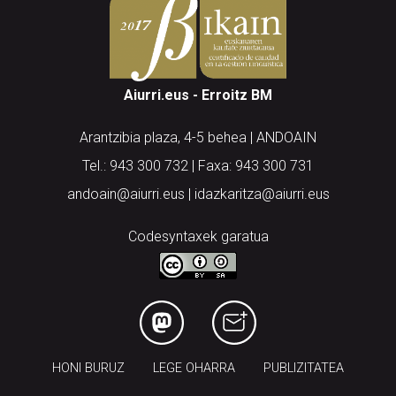
Aiurri.eus - Erroitz BM
Arantzibia plaza, 4-5 behea | ANDOAIN
Tel.: 943 300 732 | Faxa: 943 300 731
andoain@aiurri.eus | idazkaritza@aiurri.eus
Codesyntaxek garatua
HONI BURUZ
LEGE OHARRA
PUBLIZITATEA