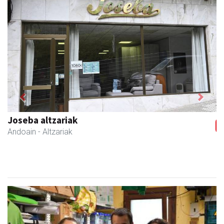
Previous
Next
La Salle Berrozpe Ikastetxea
Andoain
- Hezkuntza