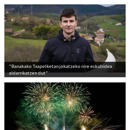
"Banakako Txapelketan jokatzeko nire eskubidea
aldarrikatzen dut"