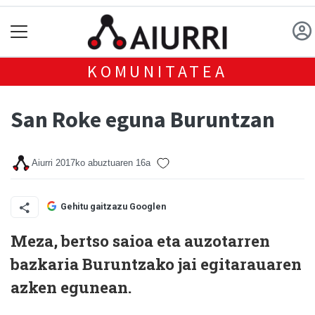
KOMUNITATEA
San Roke eguna Buruntzan
Aiurri
2017ko abuztuaren 16a
Gehitu gaitzazu Googlen
Meza, bertso saioa eta auzotarren
bazkaria Buruntzako jai egitarauaren
azken egunean.