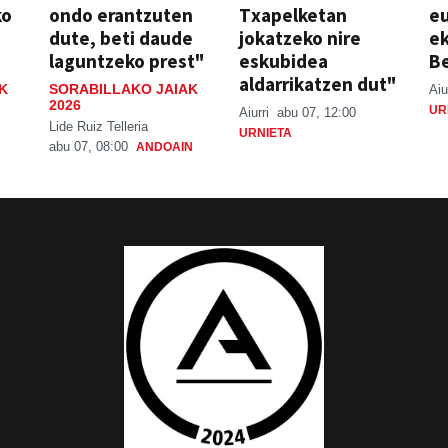
ko
ondo erantzuten
Txapelketan
eu
dute, beti daude
jokatzeko nire
ek
laguntzeko prest"
eskubidea
Be
aldarrikatzen dut"
K
SORABILLAKO JAIAK
Aiu
2026
UR
Aiurri
abu 07, 12:00
Lide Ruiz Telleria
URNIETA
abu 07, 08:00
ANDOAIN