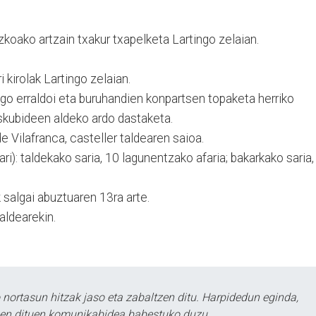
uzkoako artzain txakur txapelketa Lartingo zelaian.
i kirolak Lartingo zelaian.
lgo erraldoi eta buruhandien konpartsen topaketa herriko
skubideen aldeko ardo dastaketa.
 Vilafranca, casteller taldearen saioa.
ari): taldekako saria, 10 lagunentzako afaria; bakarkako saria,
k salgai abuztuaren 13ra arte.
aldearekin.
ortasun hitzak jaso eta zabaltzen ditu. Harpidedun eginda,
tzen dituen komunikabidea babestuko duzu.