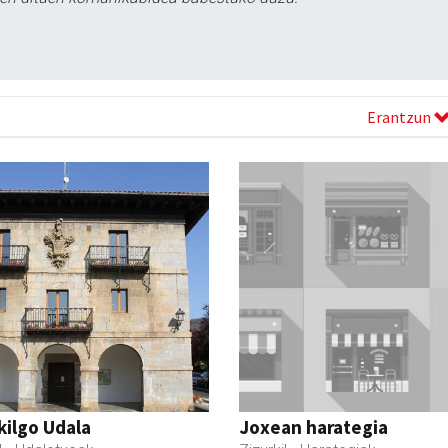
Erantzun
kilgo Udala
Joxean harategia