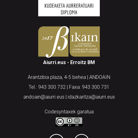
Aiurri.eus - Erroitz BM
Arantzibia plaza, 4-5 behea | ANDOAIN
Tel.: 943 300 732 | Faxa: 943 300 731
andoain@aiurri.eus | idazkaritza@aiurri.eus
Codesyntaxek garatua