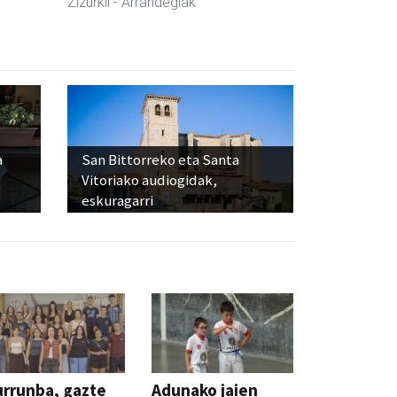
Zizurkil
- Arrandegiak
a
San Bittorreko eta Santa
Vitoriako audiogidak,
eskuragarri
rrunba, gazte
Adunako jaien