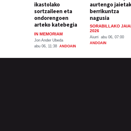
ikastolako
aurtengo jaieta
sortzaileen eta
berrikuntza
ondorengoen
nagusia
arteko katebegia
SORABILLAKO JAIA
2026
IN MEMORIAM
Aiurri
abu 06, 07:00
Jon Ander Ubeda
ANDOAIN
abu 06, 11:38
ANDOAIN