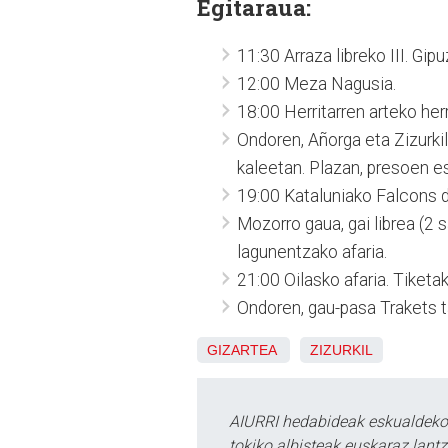
Egitaraua:
11:30 Arraza libreko III. Gip
12:00 Meza Nagusia.
18:00 Herritarren arteko herr
Ondoren, Añorga eta Zizurki
kaleetan. Plazan, presoen e
19:00 Kataluniako Falcons de
Mozorro gaua, gai librea (2 s
lagunentzako afaria.
21:00 Oilasko afaria. Tiketa
Ondoren, gau-pasa Trakets t
GIZARTEA
ZIZURKIL
AIURRI hedabideak eskualdeko n
tokiko albisteak euskaraz lan