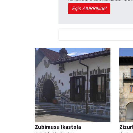
Egin AIURRIkide!
Zubimusu Ikastola
Zizur