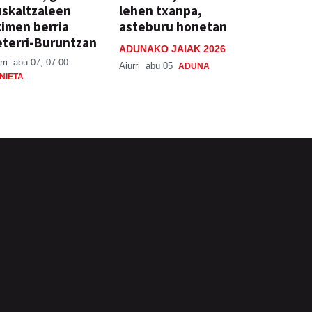
skaltzaleen
lehen txanpa,
imen berria
asteburu honetan
terri-Buruntzan
ADUNAKO JAIAK 2026
rri
abu 07, 07:00
Aiurri
abu 05
ADUNA
NIETA