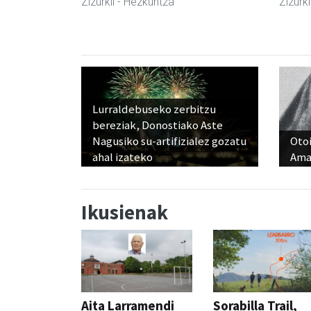
Zizurkil
- Hezkuntza
Zizurki
Lurraldebuseko zerbitzu
bereziak, Donostiako Aste
Nagusiko su-artifizialez gozatu
Otoi
ahal izateko
Ama
Ikusienak
Aita Larramendi
Sorabilla Trail,