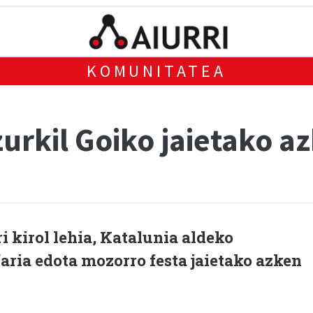
KOMUNITATEA
zurkil Goiko jaietako 
i kirol lehia, Katalunia aldeko
faria edota mozorro festa jaietako azken