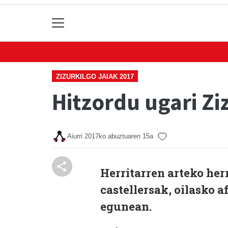
ZIZURKILGO JAIAK 2017
Hitzordu ugari Zi
Aiurri
2017ko abuztuaren 15a
Herritarren arteko herr
castellersak, oilasko a
egunean.