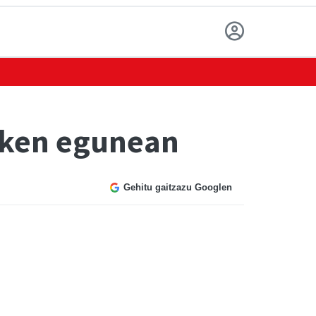
azken egunean
Gehitu gaitzazu Googlen