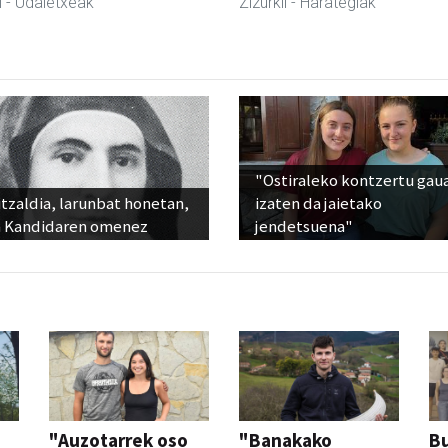
l
- Udaletxeak
Zizurkil
- Harategiak
"Ostiraleko kontzertu gau
tzaldia, larunbat honetan,
izaten da jaietako
 Kandidaren omenez
jendetsuena"
"Auzotarrek oso
"Banakako
Bu