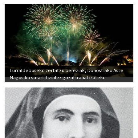
Lurraldebuseko zerbitzu bereziak, Donostiako Aste
Nagusiko su-artifizialez gozatu ahal izateko