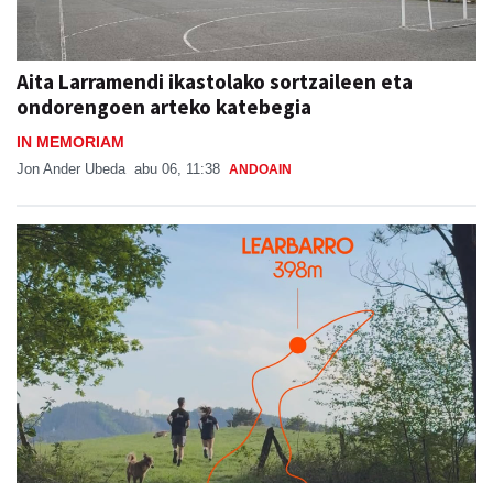
Aita Larramendi ikastolako sortzaileen eta
ondorengoen arteko katebegia
IN MEMORIAM
Jon Ander Ubeda
abu 06, 11:38
ANDOAIN