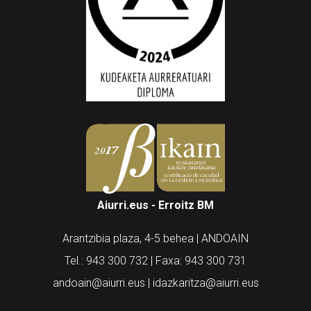
Aiurri.eus - Erroitz BM
Arantzibia plaza, 4-5 behea | ANDOAIN
Tel.: 943 300 732 | Faxa: 943 300 731
andoain@aiurri.eus | idazkaritza@aiurri.eus