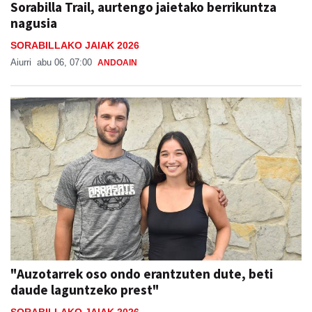
Sorabilla Trail, aurtengo jaietako berrikuntza
nagusia
SORABILLAKO JAIAK 2026
Aiurri
abu 06, 07:00
ANDOAIN
"Auzotarrek oso ondo erantzuten dute, beti
daude laguntzeko prest"