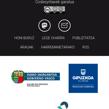
Codesyntaxek garatua
HONI BURUZ
LEGE OHARRA
PUBLIZITATEA
ARAUAK
HARREMANETARAKO
RSS