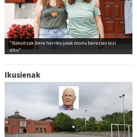
"Bakoitzak bere herriko jaiak modu berezian bizi
ditu"
Ikusienak