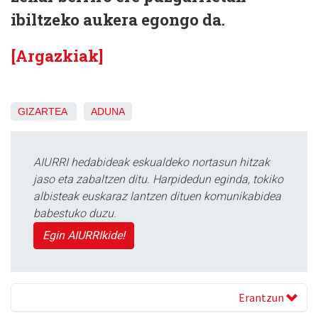
ibiltzeko aukera egongo da.
[Argazkiak]
GIZARTEA
ADUNA
AIURRI hedabideak eskualdeko nortasun hitzak
jaso eta zabaltzen ditu. Harpidedun eginda, tokiko
albisteak euskaraz lantzen dituen komunikabidea
babestuko duzu.
Egin AIURRIkide!
Erantzun