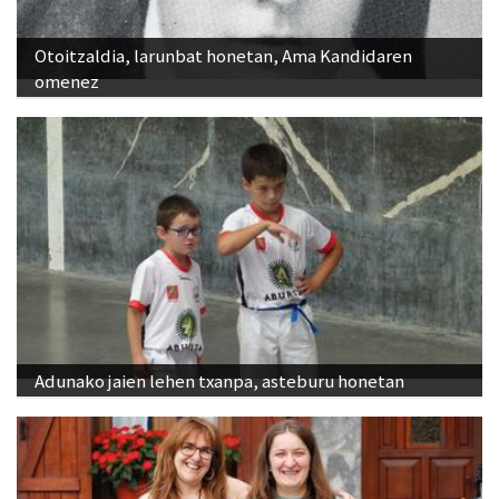
Otoitzaldia, larunbat honetan, Ama Kandidaren
omenez
Adunako jaien lehen txanpa, asteburu honetan