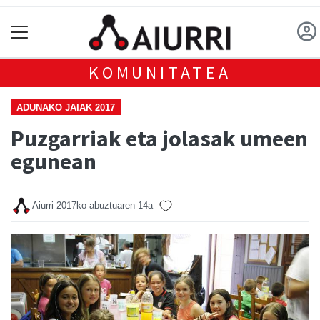
KOMUNITATEA
ADUNAKO JAIAK 2017
Puzgarriak eta jolasak umeen
egunean
Aiurri
2017ko abuztuaren 14a