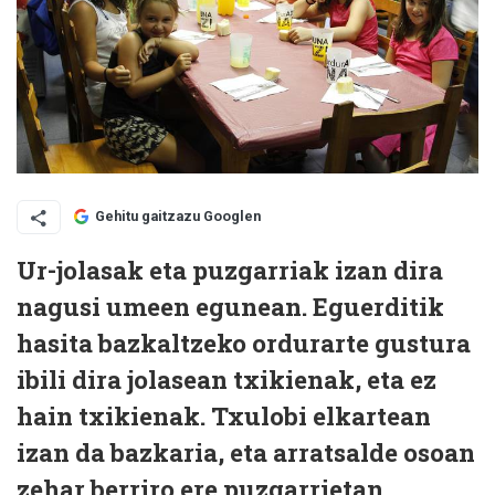
Gehitu gaitzazu Googlen
Ur-jolasak eta puzgarriak izan dira
nagusi umeen egunean. Eguerditik
hasita bazkaltzeko ordurarte gustura
ibili dira jolasean txikienak, eta ez
hain txikienak. Txulobi elkartean
izan da bazkaria, eta arratsalde osoan
zehar berriro ere puzgarrietan