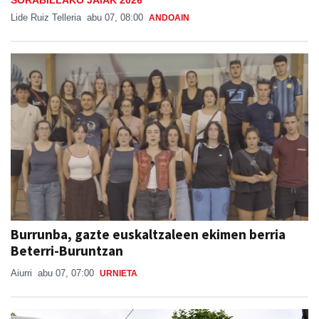
SORABILLAKO JAIAK 2026
Lide Ruiz Telleria
abu 07, 08:00
ANDOAIN
Burrunba, gazte euskaltzaleen ekimen berria
Beterri-Buruntzan
Aiurri
abu 07, 07:00
URNIETA