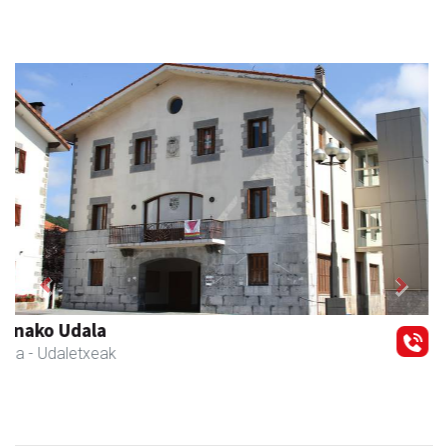
Previous
Next
Kiwi Corner English
Andoain
- Akademiak