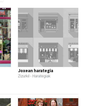
Joxean harategia
Zizurkil
- Harategiak