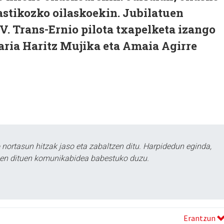
lastikozko oilaskoekin. Jubilatuen
V. Trans-Ernio pilota txapelketa izango
faria Haritz Mujika eta Amaia Agirre
ortasun hitzak jaso eta zabaltzen ditu. Harpidedun eginda,
tzen dituen komunikabidea babestuko duzu.
Erantzun