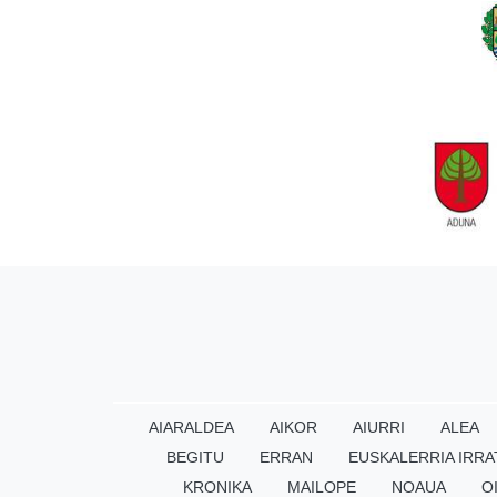
AIARALDEA
AIKOR
AIURRI
ALEA
BEGITU
ERRAN
EUSKALERRIA IRRA
KRONIKA
MAILOPE
NOAUA
O