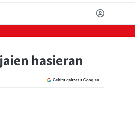
jaien hasieran
Gehitu gaitzazu Googlen