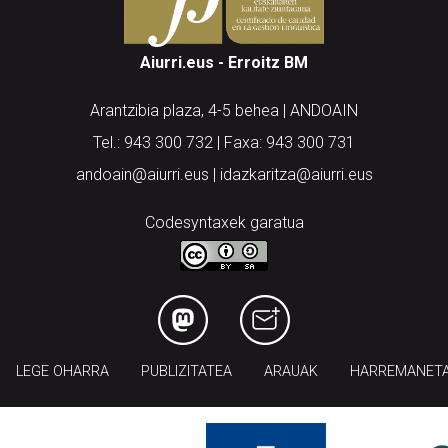
Aiurri.eus - Erroitz BM
Arantzibia plaza, 4-5 behea | ANDOAIN
Tel.: 943 300 732 | Faxa: 943 300 731
andoain@aiurri.eus | idazkaritza@aiurri.eus
Codesyntaxek garatua
LEGE OHARRA
PUBLIZITATEA
ARAUAK
HARREMANET