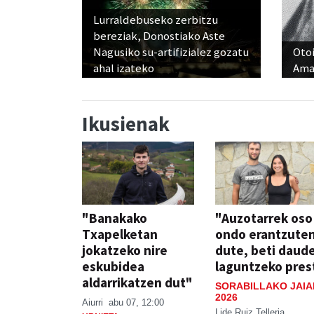
Lurraldebuseko zerbitzu
bereziak, Donostiako Aste
Nagusiko su-artifizialez gozatu
Otoi
ahal izateko
Ama
Ikusienak
"Banakako
"Auzotarrek oso
Txapelketan
ondo erantzute
jokatzeko nire
dute, beti daud
eskubidea
laguntzeko pres
aldarrikatzen dut"
SORABILLAKO JAIA
2026
Aiurri
abu 07, 12:00
Lide Ruiz Telleria