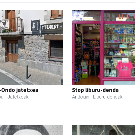
i-Ondo jatetxea
Stop liburu-denda
su
- Jatetxeak
Andoain
- Liburu-dendak