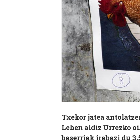
Txekor jatea antolatze
Lehen aldiz Urrezko oi
baserriak irabazi du 3,