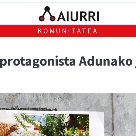
KOMUNITATEA
 protagonista Adunako 