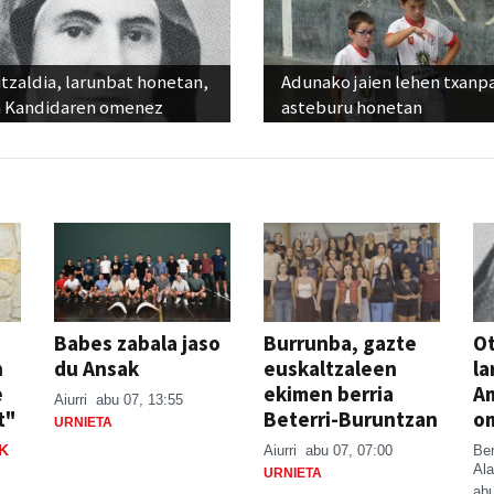
tzaldia, larunbat honetan,
Adunako jaien lehen txanp
 Kandidaren omenez
asteburu honetan
Babes zabala jaso
Burrunba, gazte
Ot
n
du Ansak
euskaltzaleen
la
e
ekimen berria
A
Aiurri
abu 07, 13:55
t"
Beterri-Buruntzan
o
URNIETA
K
Aiurri
abu 07, 07:00
Be
Ala
URNIETA
abu