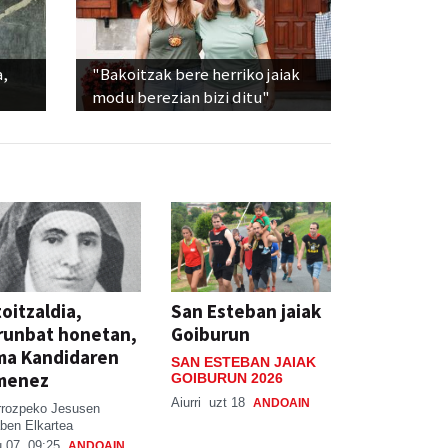
a,
"Bakoitzak bere herriko jaiak
modu berezian bizi ditu"
oitzaldia,
San Esteban jaiak
runbat honetan,
Goiburun
ma Kandidaren
SAN ESTEBAN JAIAK
menez
GOIBURUN 2026
Aiurri
uzt 18
ANDOAIN
rrozpeko Jesusen
ben Elkartea
 07, 09:25
ANDOAIN