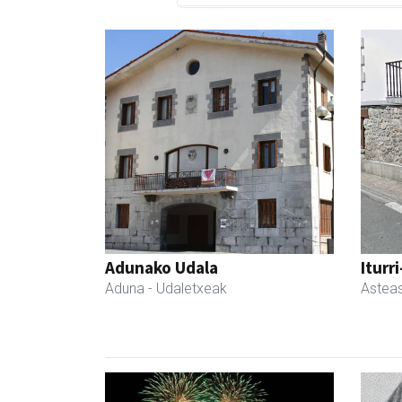
Adunako Udala
Iturr
Aduna
- Udaletxeak
Astea