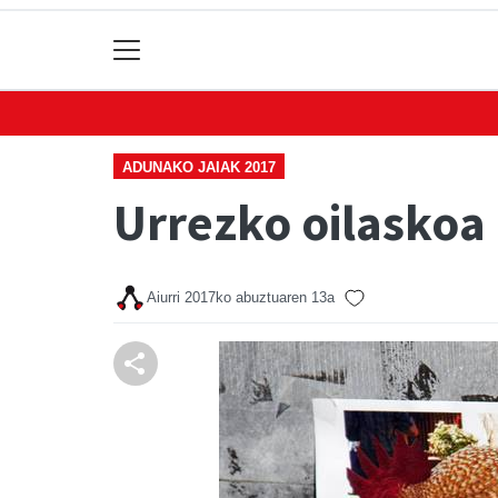
ADUNAKO JAIAK 2017
Urrezko oilaskoa
Aiurri
2017ko abuztuaren 13a