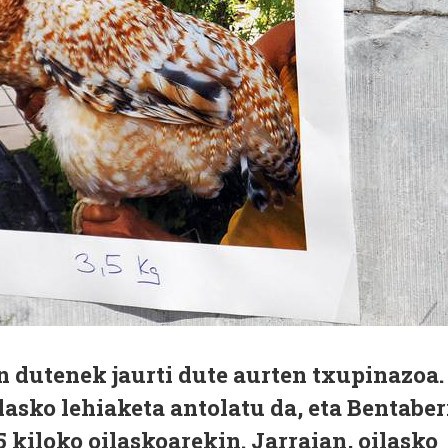
n dutenek jaurti dute aurten txupinazoa.
lasko lehiaketa antolatu da, eta Bentaber
5 kiloko oilaskoarekin. Jarraian, oilasko