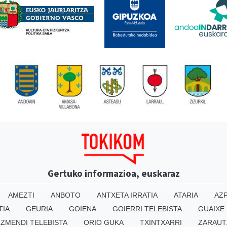
Gertuko informazioa, euskaraz
AMEZTI
ANBOTO
ANTXETA IRRATIA
ATARIA
AZP
TIA
GEURIA
GOIENA
GOIERRI TELEBISTA
GUAIXE
IZMENDI TELEBISTA
ORIO GUKA
TXINTXARRI
ZARAUT