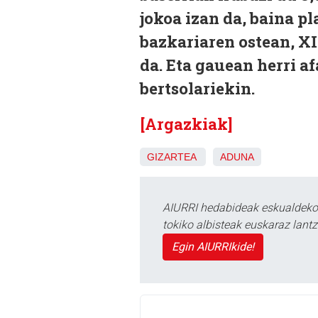
jokoa izan da, baina p
bazkariaren ostean, XI
da. Eta gauean herri a
bertsolariekin.
[Argazkiak]
GIZARTEA
ADUNA
AIURRI hedabideak eskualdeko n
tokiko albisteak euskaraz lan
Egin AIURRIkide!