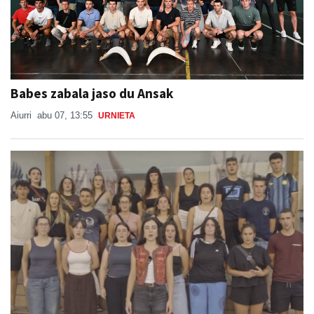
Babes zabala jaso du Ansak
Aiurri
abu 07, 13:55
URNIETA