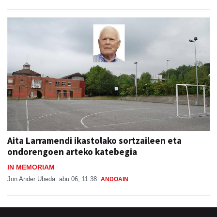
Aita Larramendi ikastolako sortzaileen eta
ondorengoen arteko katebegia
IN MEMORIAM
Jon Ander Ubeda
abu 06, 11:38
ANDOAIN