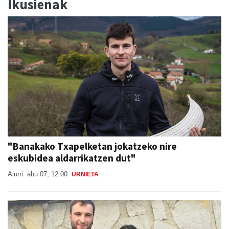
Ikusienak
"Banakako Txapelketan jokatzeko nire
eskubidea aldarrikatzen dut"
Aiurri
abu 07, 12:00
URNIETA