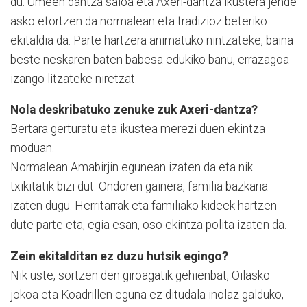
du. Umeen dantza saioa eta Axeri-dantza ikustera jende
asko etortzen da normalean eta tradizioz beteriko
ekitaldia da. Parte hartzera animatuko nintzateke, baina
beste neskaren baten babesa edukiko banu, errazagoa
izango litzateke niretzat.
Nola deskribatuko zenuke zuk Axeri-dantza?
Bertara gerturatu eta ikustea merezi duen ekintza
moduan.
Normalean Amabirjin egunean izaten da eta nik
txikitatik bizi dut. Ondoren gainera, familia bazkaria
izaten dugu. Herritarrak eta familiako kideek hartzen
dute parte eta, egia esan, oso ekintza polita izaten da.
Zein ekitalditan ez duzu hutsik egingo?
Nik uste, sortzen den giroagatik gehienbat, Oilasko
jokoa eta Koadrillen eguna ez ditudala inolaz galduko,