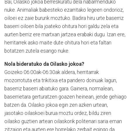
Bai, Oilasko jokoa berreskuratu dela nabarmenduko
nuke. Animaliak babesteko ezarritako legeen ondorioz,
oiloei ez zaie bururik moztuko. Badira hiru urte baserriz
baserri oiloen bila joateko ohitura hori galdu zela eta
aurten berriz ere martxan jartzea erabaki dugu. Izan ere,
herritarrek asko maite dute ohitura hori eta faltan
botatzen zutela esango nuke.
Nola bideratuko da Oilasko jokoa?
Goizeko 06:00ak-06:30ak aldera, herritarrak
mozorrotuta eta trikitixa eta pandero doinuak lagun,
baserriz baserri abiatuko gara. Gainera, normalean,
baserrietara gerturatzen goazen heinean, jende gehiago
batzen da. Oilasko jokoa egin zen azken urtean,
jasotako oilaskoei burua moztu ordez, bildu ziren
oilasko guztien artean oilaskorik politenari saria eman
zitzaion eta aurten ere horrelako zerbait egingo da.