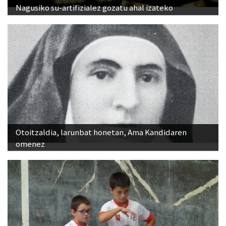
Nagusiko su-artifizialez gozatu ahal izateko
Otoitzaldia, larunbat honetan, Ama Kandidaren
omenez