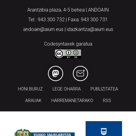
Arantzibia plaza, 4-5 behea | ANDOAIN
Tel.: 943 300 732 | Faxa: 943 300 731
andoain@aiurri.eus | idazkaritza@aiurri.eus
Codesyntaxek garatua
HONI BURUZ
LEGE OHARRA
PUBLIZITATEA
ARAUAK
HARREMANETARAKO
RSS