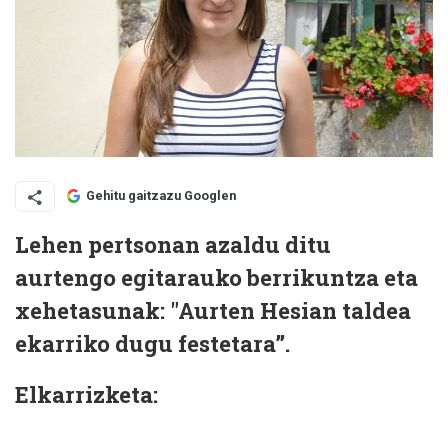
Gehitu gaitzazu Googlen
Lehen pertsonan azaldu ditu
aurtengo egitarauko berrikuntza eta
xehetasunak: "Aurten Hesian taldea
ekarriko dugu festetara”.
Elkarrizketa: