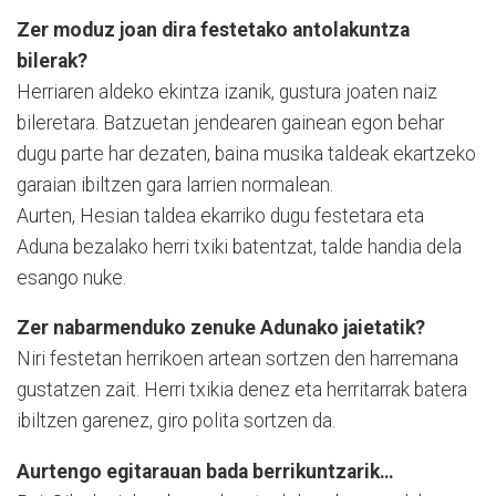
Zer moduz joan dira festetako antolakuntza
bilerak?
Herriaren aldeko ekintza izanik, gustura joaten naiz
bileretara. Batzuetan jendearen gainean egon behar
dugu parte har dezaten, baina musika taldeak ekartzeko
garaian ibiltzen gara larrien normalean.
Aurten, Hesian taldea ekarriko dugu festetara eta
Aduna bezalako herri txiki batentzat, talde handia dela
esango nuke.
Zer nabarmenduko zenuke Adunako jaietatik?
Niri festetan herrikoen artean sortzen den harremana
gustatzen zait. Herri txikia denez eta herritarrak batera
ibiltzen garenez, giro polita sortzen da.
Aurtengo egitarauan bada berrikuntzarik…