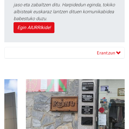
jaso eta zabaltzen ditu. Harpidedun eginda, tokiko
albisteak euskaraz lantzen dituen komunikabidea
babestuko duzu.
Egin AIURRIkide!
Erantzun