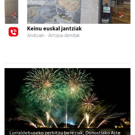
Previous
Next
Keinu euskal jantziak
Andoain
- Arropa-dendak
Lurraldebuseko zerbitzu bereziak, Donostiako Aste