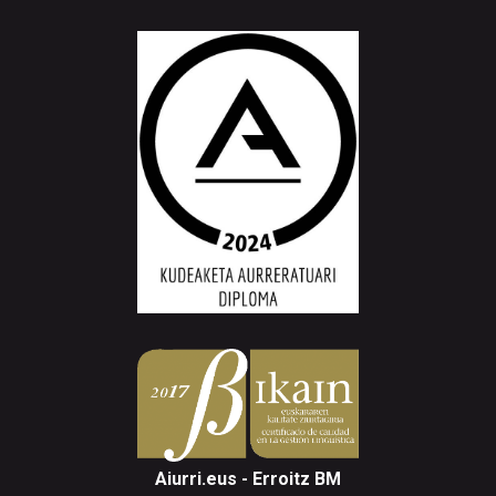
Aiurri.eus - Erroitz BM