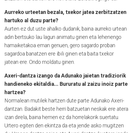
Aurreko urteetan bezala, txekor jatea zerbitzatzen
hartuko al duzu parte?
Aurten ez dut uste ahalko dudanik, baina aurreko urtean
adin bertsuko lau lagun animatu ginen eta lehenengo
hamaiketakoa eman genuen, gero sagardo proban
sagardoa banatzen ere ibili ginen eta baita txekor
jatean ere. Ondo moldatu ginen.
Axeri-dantza izango da Adunako jaietan tradiziorik
handieneko ekitaldia... Bururatu al zaizu inoiz parte
hartzea?
Normalean mutilek hartzen dute parte Adunako Axeri-
dantzan. Badakit beste herri batzuetan neskak ere atera
izan direla, baina hemen ez da horrelakorik suertatu.
Urtero egiten den ekintza da eta jende asko mugitzen