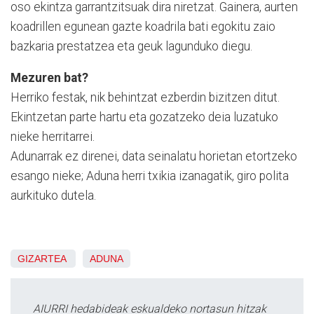
oso ekintza garrantzitsuak dira niretzat. Gainera, aurten
koadrillen egunean gazte koadrila bati egokitu zaio
bazkaria prestatzea eta geuk lagunduko diegu.
Mezuren bat?
Herriko festak, nik behintzat ezberdin bizitzen ditut.
Ekintzetan parte hartu eta gozatzeko deia luzatuko
nieke herritarrei.
Adunarrak ez direnei, data seinalatu horietan etortzeko
esango nieke; Aduna herri txikia izanagatik, giro polita
aurkituko dutela.
GIZARTEA
ADUNA
AIURRI hedabideak eskualdeko nortasun hitzak