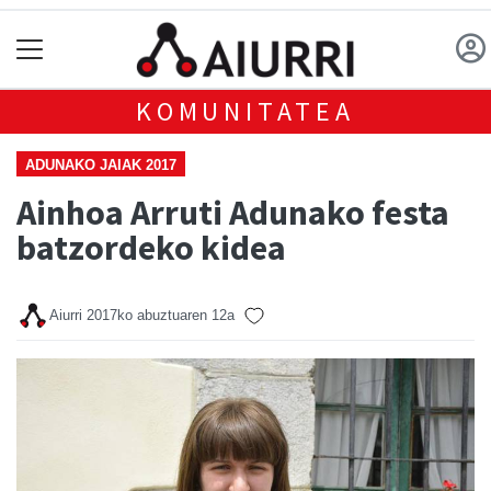
KOMUNITATEA
ADUNAKO JAIAK 2017
Ainhoa Arruti Adunako festa
batzordeko kidea
Aiurri
2017ko abuztuaren 12a