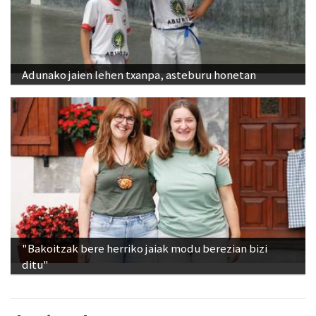
Adunako jaien lehen txanpa, asteburu honetan
"Bakoitzak bere herriko jaiak modu berezian bizi
ditu"