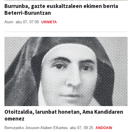
Burrunba, gazte euskaltzaleen ekimen berria
Beterri-Buruntzan
Aiurri
abu 07, 07:00
URNIETA
Otoitzaldia, larunbat honetan, Ama Kandidaren
omenez
Berrozpeko Jesusen Alaben Elkartea
abu 07, 09:25
ANDOAIN