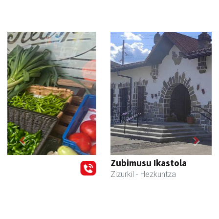
Previous
Next
Zubimusu Ikastola
Zizurkil
- Hezkuntza