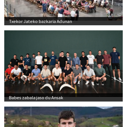
Txekor Jateko bazkaria Adunan
Babes zabala jaso du Ansak