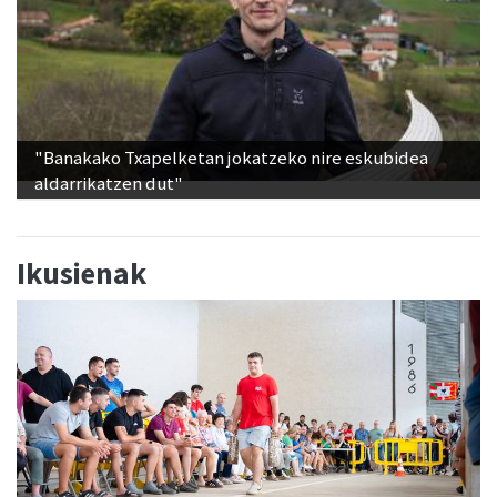
"Banakako Txapelketan jokatzeko nire eskubidea
aldarrikatzen dut"
Ikusienak