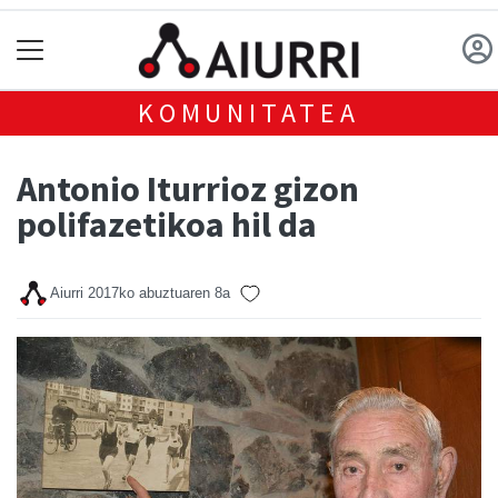
KOMUNITATEA
Antonio Iturrioz gizon
polifazetikoa hil da
Aiurri
2017ko abuztuaren 8a