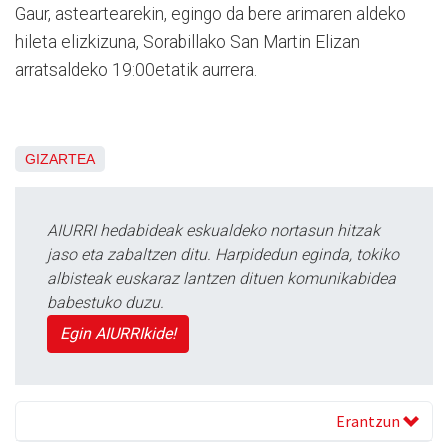
Gaur, asteartearekin, egingo da bere arimaren aldeko
hileta elizkizuna, Sorabillako San Martin Elizan
arratsaldeko 19:00etatik aurrera.
GIZARTEA
AIURRI hedabideak eskualdeko nortasun hitzak
jaso eta zabaltzen ditu. Harpidedun eginda, tokiko
albisteak euskaraz lantzen dituen komunikabidea
babestuko duzu.
Egin AIURRIkide!
Erantzun