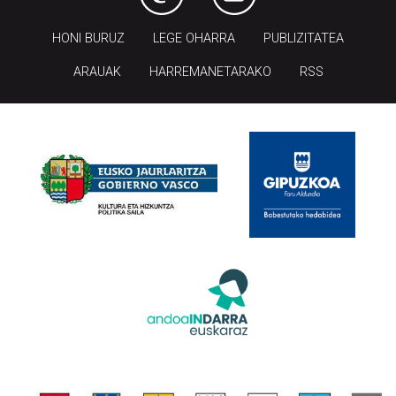
HONI BURUZ
LEGE OHARRA
PUBLIZITATEA
ARAUAK
HARREMANETARAKO
RSS