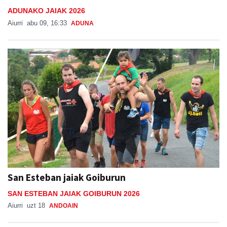
ADUNAKO JAIAK 2026
Aiurri
abu 09, 16:33
ADUNA
San Esteban jaiak Goiburun
SAN ESTEBAN JAIAK GOIBURUN 2026
Aiurri
uzt 18
ANDOAIN