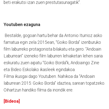
beti erakutsi izan zuen prestutasunagatik”.
Youtuben ezaguna
Bestalde, gogoan hartu behar da Antonio Iturrioz asko
famatua egin zela 2015ean, “Goiko Borda” izenburuko
film laburreko protagonista bilakatu eta gero. “Andoain
Laburrean” izeneko film laburren lehiaketan lehen saria
eskuratu zuen aipatu “Goiko Borda”k, Andoaingo Zine
eta Bideo Eskolako ikasleek egindakoa.
Filma ikusgai dago Youtuben. Nahikoa da “Andoain
laburrean 2015: Goiko Borda” idaztea, sarean topatzeko.
Oihartzun handiko filma da inondik ere.
[Bideoa]