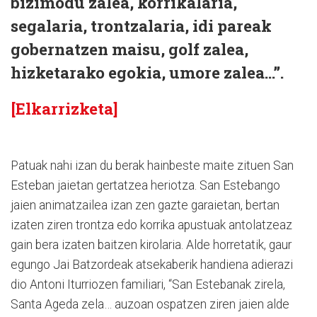
bizimodu zalea, korrikalaria,
segalaria, trontzalaria, idi pareak
gobernatzen maisu, golf zalea,
hizketarako egokia, umore zalea…”.
[Elkarrizketa]
Patuak nahi izan du berak hainbeste maite zituen San
Esteban jaietan gertatzea heriotza. San Estebango
jaien animatzailea izan zen gazte garaietan, bertan
izaten ziren trontza edo korrika apustuak antolatzeaz
gain bera izaten baitzen kirolaria. Alde horretatik, gaur
egungo Jai Batzordeak atsekaberik handiena adierazi
dio Antoni Iturriozen familiari, “San Estebanak zirela,
Santa Ageda zela… auzoan ospatzen ziren jaien alde