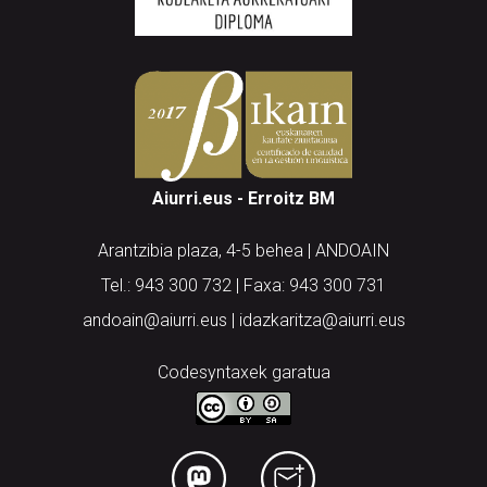
Aiurri.eus - Erroitz BM
Arantzibia plaza, 4-5 behea | ANDOAIN
Tel.: 943 300 732 | Faxa: 943 300 731
andoain@aiurri.eus | idazkaritza@aiurri.eus
Codesyntaxek garatua