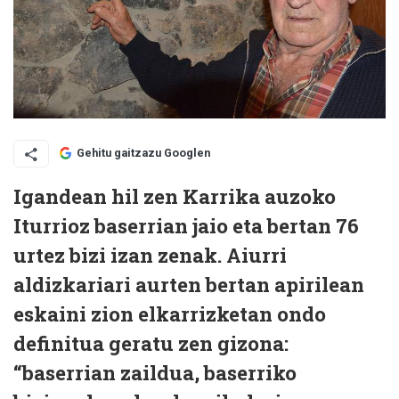
Gehitu gaitzazu Googlen
Igandean hil zen Karrika auzoko
Iturrioz baserrian jaio eta bertan 76
urtez bizi izan zenak. Aiurri
aldizkariari aurten bertan apirilean
eskaini zion elkarrizketan ondo
definitua geratu zen gizona:
“baserrian zaildua, baserriko