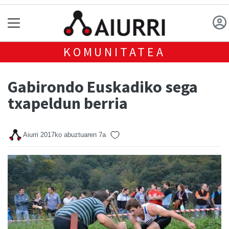
KOMUNITATEA
Gabirondo Euskadiko sega
txapeldun berria
Aiurri
2017ko abuztuaren 7a