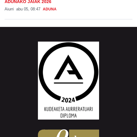
ADUNAKO JAIAK 2026
Aiurri
abu 05, 08:47
ADUNA