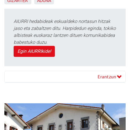
GIZARTEA
ADUNA
AIURRI hedabideak eskualdeko nortasun hitzak
jaso eta zabaltzen ditu. Harpidedun eginda, tokiko
albisteak euskaraz lantzen dituen komunikabidea
babestuko duzu.
Egin AIURRIkide!
Erantzun