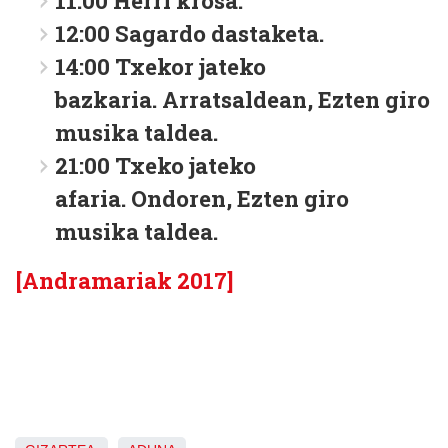
11:00 Herri krosa.
12:00 Sagardo dastaketa.
14:00 Txekor jateko
bazkaria. Arratsaldean, Ezten giro
musika taldea.
21:00 Txeko jateko
afaria. Ondoren, Ezten giro
musika taldea.
[Andramariak 2017]