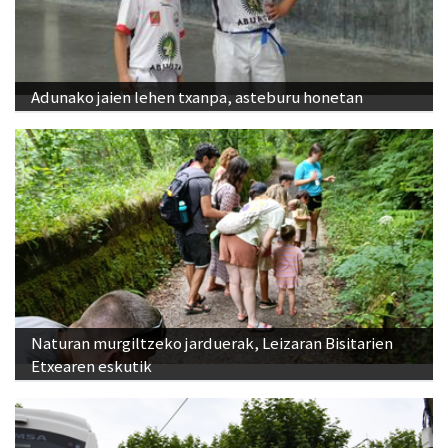
Adunako jaien lehen txanpa, asteburu honetan
Naturan murgiltzeko jarduerak, Leizaran Bisitarien
Etxearen eskutik