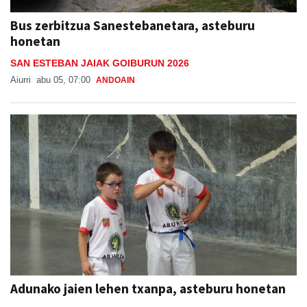
Bus zerbitzua Sanestebanetara, asteburu
honetan
SAN ESTEBAN JAIAK GOIBURUN 2026
Aiurri
abu 05, 07:00
ANDOAIN
Adunako jaien lehen txanpa, asteburu honetan