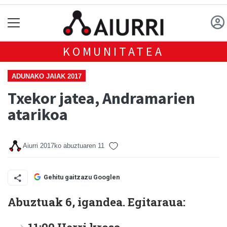
KOMUNITATEA
ADUNAKO JAIAK 2017
Txekor jatea, Andramarien
atarikoa
Aiurri
2017ko abuztuaren 11
Gehitu gaitzazu Googlen
Abuztuak 6, igandea. Egitaraua: