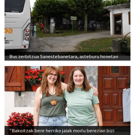
Bus zerbitzua Sanestebanetara, asteburu honetan
"Bakoitzak bere herriko jaiak modu berezian bizi