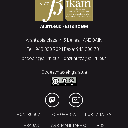
Aiurri.eus - Erroitz BM
Arantzibia plaza, 4-5 behea | ANDOAIN
Tel.: 943 300 732 | Faxa: 943 300 731
andoain@aiurri.eus | idazkaritza@aiurri.eus
Codesyntaxek garatua
HONI BURUZ
LEGE OHARRA
PUBLIZITATEA
ARAUAK
HARREMANETARAKO
RSS