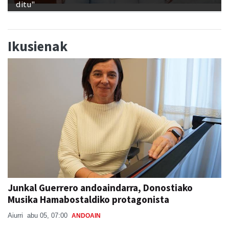
ditu"
Ikusienak
Junkal Guerrero andoaindarra, Donostiako
Musika Hamabostaldiko protagonista
Aiurri
abu 05, 07:00
ANDOAIN