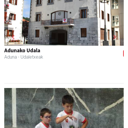
Previous
Next
Zabala bitxitegia
Andoain
- Bitxitegiak