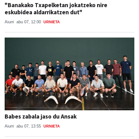
"Banakako Txapelketan jokatzeko nire
eskubidea aldarrikatzen dut"
Aiurri
abu 07, 12:00
URNIETA
Babes zabala jaso du Ansak
Aiurri
abu 07, 13:55
URNIETA