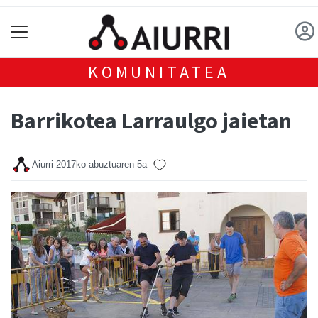
KOMUNITATEA
Barrikotea Larraulgo jaietan
Aiurri
2017ko abuztuaren 5a