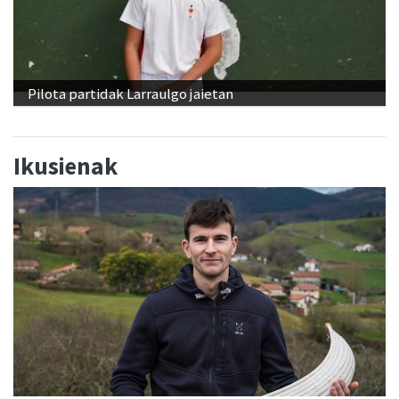
Pilota partidak Larraulgo jaietan
Ikusienak