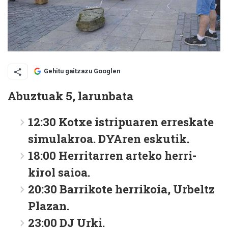
Gehitu gaitzazu Googlen
Abuztuak 5, larunbata
12:30 Kotxe istripuaren erreskate
simulakroa. DYAren eskutik.
18:00 Herritarren arteko herri-
kirol saioa.
20:30 Barrikote herrikoia, Urbeltz
Plazan.
23:00 DJ Urki.