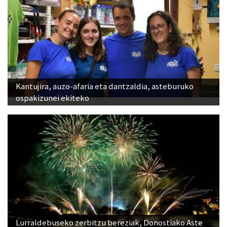
Kantujira, auzo-afaria eta dantzaldia, asteburuko
ospakizunei ekiteko
Lurraldebuseko zerbitzu bereziak, Donostiako Aste