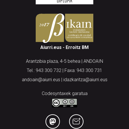
Aiurri.eus - Erroitz BM
Arantzibia plaza, 4-5 behea | ANDOAIN
Tel.: 943 300 732 | Faxa: 943 300 731
andoain@aiurri.eus | idazkaritza@aiurri.eus
Codesyntaxek garatua