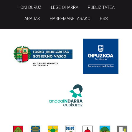
HONI BURUZ
LEGE OHARRA
PUBLIZITATEA
ARAUAK
HARREMANETARAKO
RSS