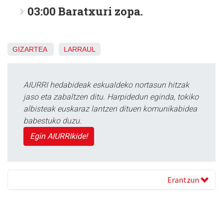
03:00 Baratxuri zopa.
GIZARTEA
LARRAUL
AIURRI hedabideak eskualdeko nortasun hitzak
jaso eta zabaltzen ditu. Harpidedun eginda, tokiko
albisteak euskaraz lantzen dituen komunikabidea
babestuko duzu.
Egin AIURRIkide!
Erantzun