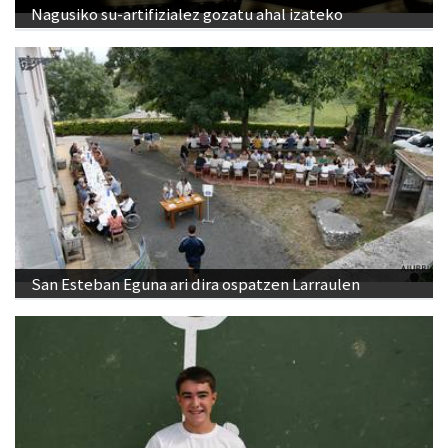
Nagusiko su-artifizialez gozatu ahal izateko
San Esteban Eguna ari dira ospatzen Larraulen