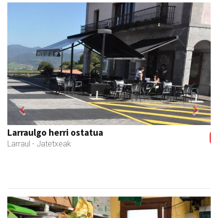
Previous
Next
Larraulgo herri ostatua
Larraul
- Jatetxeak