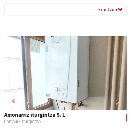
Erantzun
Previous
Next
Larraulgo herri ostatua
Larraul
- Jatetxeak