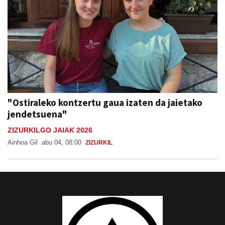
"Ostiraleko kontzertu gaua izaten da jaietako
jendetsuena"
ZIZURKILGO JAIAK 2026
Ainhoa Gil
abu 04, 08:00
ZIZURKIL