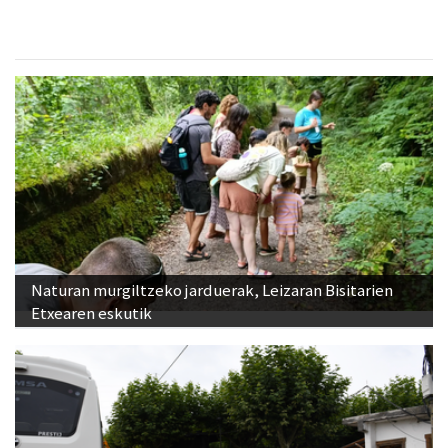
Naturan murgiltzeko jarduerak, Leizaran Bisitarien
Etxearen eskutik