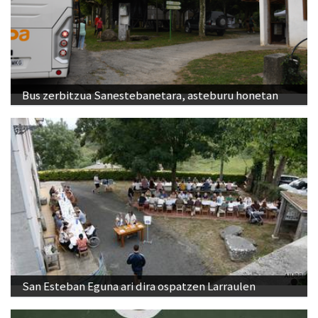
Bus zerbitzua Sanestebanetara, asteburu honetan
San Esteban Eguna ari dira ospatzen Larraulen