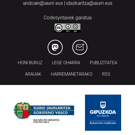
andoain@aiurri.eus | idazkaritza@aiurri.eus
Codesyntaxek garatua
HONI BURUZ
LEGE OHARRA
PUBLIZITATEA
ARAUAK
HARREMANETARAKO
RSS