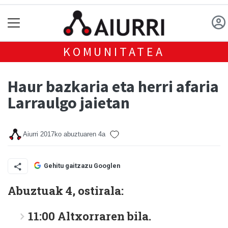
KOMUNITATEA
Haur bazkaria eta herri afaria
Larraulgo jaietan
Aiurri
2017ko abuztuaren 4a
Gehitu gaitzazu Googlen
Abuztuak 4, ostirala:
11:00 Altxorraren bila.