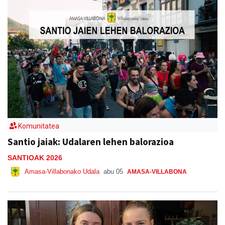
Komunitatea
Santio jaiak: Udalaren lehen balorazioa
SANTIOAK 2026
Amasa-Villabonako Udala
abu 05
AMASA-VILLABONA