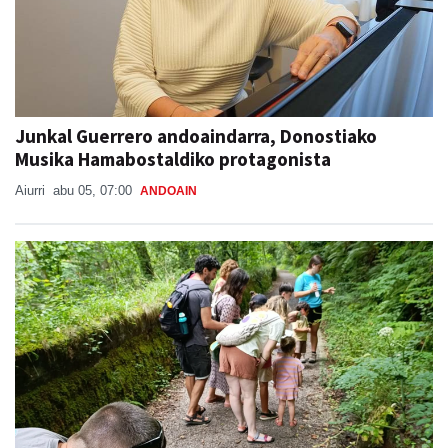
Junkal Guerrero andoaindarra, Donostiako
Musika Hamabostaldiko protagonista
Aiurri
abu 05, 07:00
ANDOAIN