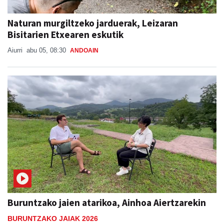
Naturan murgiltzeko jarduerak, Leizaran
Bisitarien Etxearen eskutik
Aiurri
abu 05, 08:30
ANDOAIN
Buruntzako jaien atarikoa, Ainhoa Aiertzarekin
BURUNTZAKO JAIAK 2026