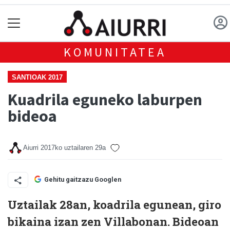
KOMUNITATEA
SANTIOAK 2017
Kuadrila eguneko laburpen
bideoa
Aiurri
2017ko uztailaren 29a
Gehitu gaitzazu Googlen
Uztailak 28an, koadrila egunean, giro
bikaina izan zen Villabonan. Bideoan