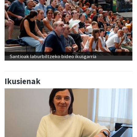
Santioak laburbiltzeko bideo ikusgarria
Ikusienak