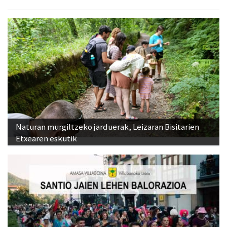
Naturan murgiltzeko jarduerak, Leizaran Bisitarien
Etxearen eskutik