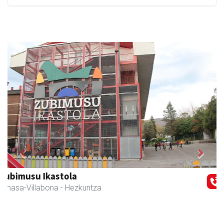
Previous
Next
Amasa-Villabonako Udala
Amasa-Villabona
- Udaletxeak