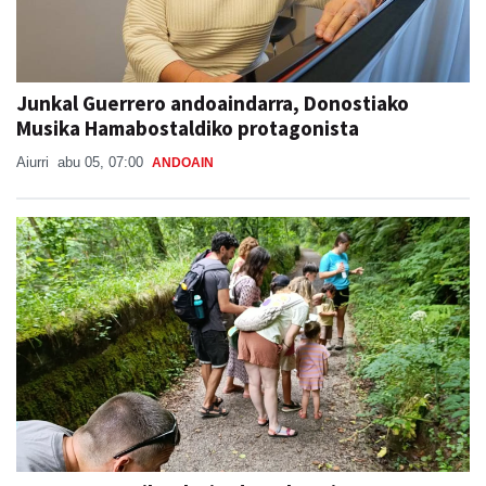
Junkal Guerrero andoaindarra, Donostiako
Musika Hamabostaldiko protagonista
Aiurri
abu 05, 07:00
ANDOAIN