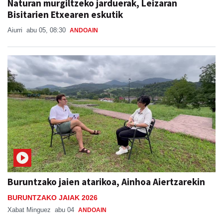
Naturan murgiltzeko jarduerak, Leizaran
Bisitarien Etxearen eskutik
Aiurri
abu 05, 08:30
ANDOAIN
Buruntzako jaien atarikoa, Ainhoa Aiertzarekin
BURUNTZAKO JAIAK 2026
Xabat Minguez
abu 04
ANDOAIN