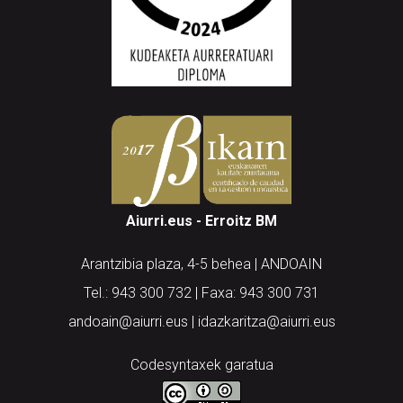
Aiurri.eus - Erroitz BM
Arantzibia plaza, 4-5 behea | ANDOAIN
Tel.: 943 300 732 | Faxa: 943 300 731
andoain@aiurri.eus | idazkaritza@aiurri.eus
Codesyntaxek garatua