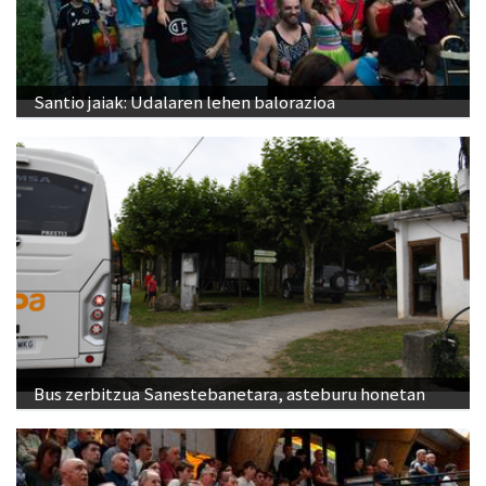
Santio jaiak: Udalaren lehen balorazioa
Bus zerbitzua Sanestebanetara, asteburu honetan