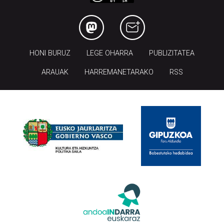
HONI BURUZ
LEGE OHARRA
PUBLIZITATEA
ARAUAK
HARREMANETARAKO
RSS