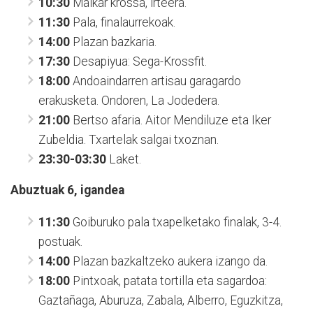
10:30
Malkar krossa, irteera.
11:30
Pala, finalaurrekoak.
14:00
Plazan bazkaria.
17:30
Desapiyua: Sega-Krossfit.
18:00
Andoaindarren artisau garagardo
erakusketa. Ondoren, La Jodedera.
21:00
Bertso afaria. Aitor Mendiluze eta Iker
Zubeldia. Txartelak salgai txoznan.
23:30-03:30
Laket.
Abuztuak 6, igandea
11:30
Goiburuko pala txapelketako finalak, 3-4.
postuak.
14:00
Plazan bazkaltzeko aukera izango da.
18:00
Pintxoak, patata tortilla eta sagardoa:
Gaztañaga, Aburuza, Zabala, Alberro, Eguzkitza,