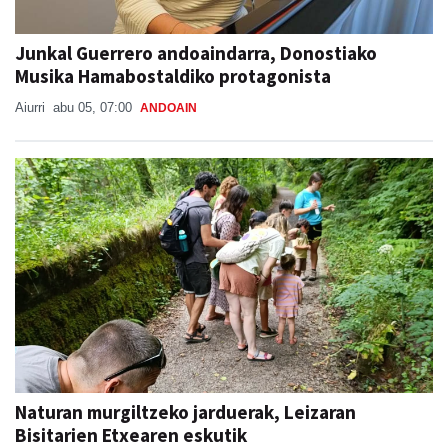
Junkal Guerrero andoaindarra, Donostiako
Musika Hamabostaldiko protagonista
Aiurri
abu 05, 07:00
ANDOAIN
Naturan murgiltzeko jarduerak, Leizaran
Bisitarien Etxearen eskutik