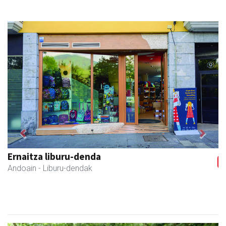
Previous
Next
Ernaitza liburu-denda
Andoain
- Liburu-dendak