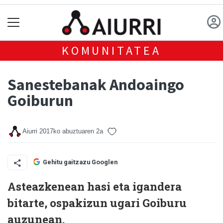
KOMUNITATEA
Sanestebanak Andoaingo
Goiburun
Aiurri
2017ko abuztuaren 2a
Gehitu gaitzazu Googlen
Asteazkenean hasi eta igandera
bitarte, ospakizun ugari Goiburu
auzunean.