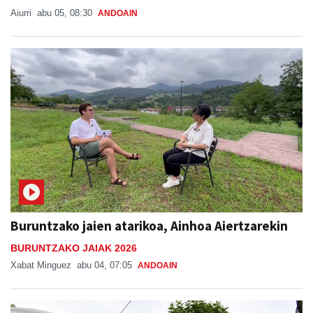
Aiurri
abu 05, 08:30
ANDOAIN
Buruntzako jaien atarikoa, Ainhoa Aiertzarekin
BURUNTZAKO JAIAK 2026
Xabat Minguez
abu 04, 07:05
ANDOAIN