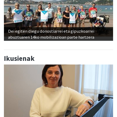
Dei egiten diegu donostiarrei eta gipuzkoarrei
abuztuaren 14ko mobilizazioan parte hartzera
Ikusienak