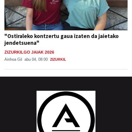
"Ostiraleko kontzertu gaua izaten da jaietako
jendetsuena"
ZIZURKILGO JAIAK 2026
Ainhoa Gil
abu 04, 08:00
ZIZURKIL