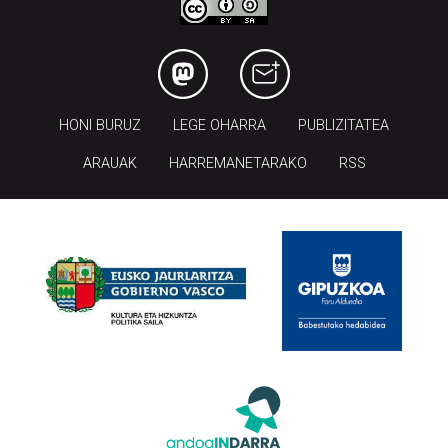
HONI BURUZ
LEGE OHARRA
PUBLIZITATEA
ARAUAK
HARREMANETARAKO
RSS