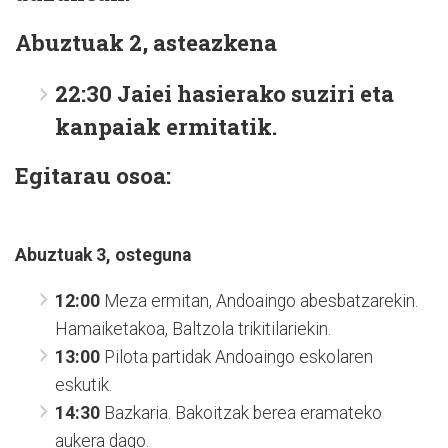
Abuztuak 2, asteazkena
22:30
Jaiei hasierako suziri eta
kanpaiak ermitatik.
Egitarau osoa:
Abuztuak 3, osteguna
12:00
Meza ermitan, Andoaingo abesbatzarekin.
Hamaiketakoa, Baltzola trikitilariekin.
13:00
Pilota partidak Andoaingo eskolaren
eskutik.
14:30
Bazkaria. Bakoitzak berea eramateko
aukera dago.