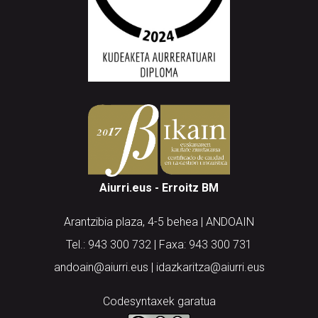
Aiurri.eus - Erroitz BM
Arantzibia plaza, 4-5 behea | ANDOAIN
Tel.: 943 300 732 | Faxa: 943 300 731
andoain@aiurri.eus | idazkaritza@aiurri.eus
Codesyntaxek garatua