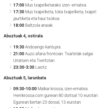
17:00
Mus txapelketarako izen -ematea.
17:30
Mus txapelketa, toka txapelketa, txapel
jaurtiketa eta haur txokoa.
18:00
Baltzola anaiak.
Abuztuak 4, ostirala
19:30
Andoaingo kantujira.
21:00
Auzo afaria frontoian. Txartelak salgai
Urratsen eta Txertotan.
23:30-3:30
Laiotz.
Abuztuak 5, larunbata
09:30-10:00
Malkar krossa, izen-ematea.
Herrikrossa.com gunean 80 dortsal 10 eurotan.
Egunean bertan 20 dorsal, 13 eurotan.