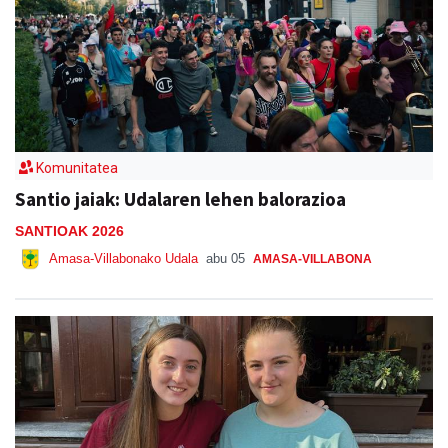
Komunitatea
Santio jaiak: Udalaren lehen balorazioa
SANTIOAK 2026
Amasa-Villabonako Udala
abu 05
AMASA-VILLABONA