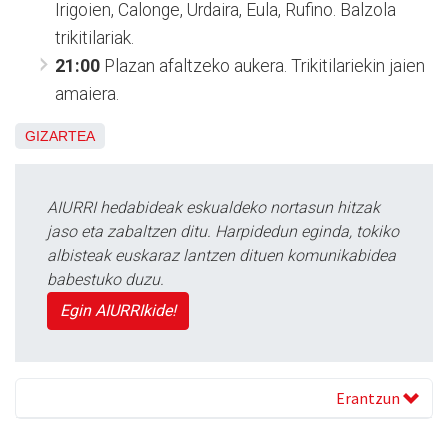
Irigoien, Calonge, Urdaira, Eula, Rufino. Balzola
trikitilariak.
21:00
Plazan afaltzeko aukera. Trikitilariekin jaien
amaiera.
GIZARTEA
AIURRI hedabideak eskualdeko nortasun hitzak
jaso eta zabaltzen ditu. Harpidedun eginda, tokiko
albisteak euskaraz lantzen dituen komunikabidea
babestuko duzu.
Egin AIURRIkide!
Erantzun