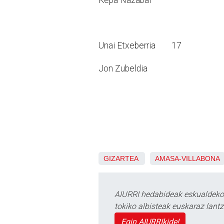
Unai Etxeberria 17
Jon Zubeldia
GIZARTEA
AMASA-VILLABONA
AIURRI hedabideak eskualdeko n
tokiko albisteak euskaraz lan
Egin AIURRIkide!