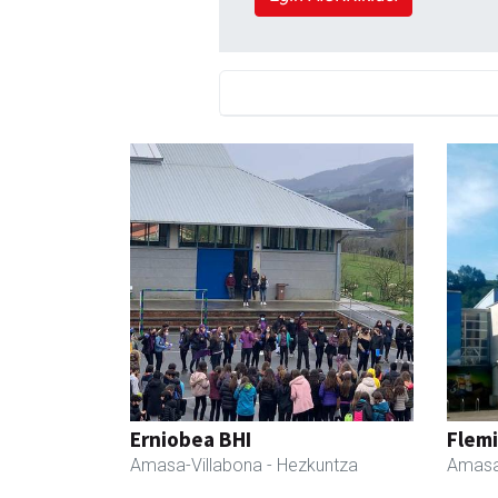
Erniobea BHI
Flemi
Amasa-Villabona
- Hezkuntza
Amasa