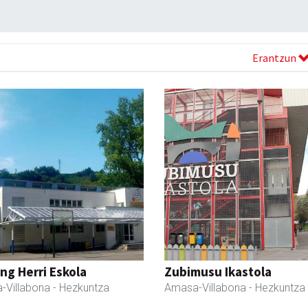
Erantzun
ng Herri Eskola
Zubimusu Ikastola
-Villabona
- Hezkuntza
Amasa-Villabona
- Hezkuntza