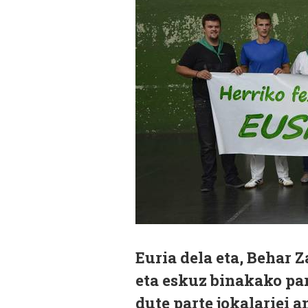
Euria dela eta, Behar 
eta eskuz binakako pa
dute parte jokalariei 