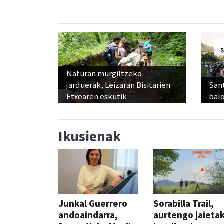
Naturan murgiltzeko
jarduerak, Leizaran Bisitarien
Sant
Etxearen eskutik
balo
Ikusienak
Junkal Guerrero
Sorabilla Trail,
andoaindarra,
aurtengo jaieta