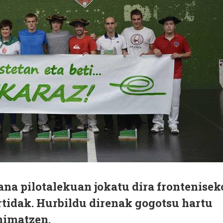
Zana pilotalekuan jokatu dira frontenisek
rtidak. Hurbildu direnak gogotsu hartu
animatzen.