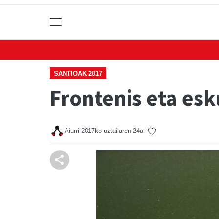
SANTIOAK 2017
Frontenis eta esk
Aiurri
2017ko uztailaren 24a