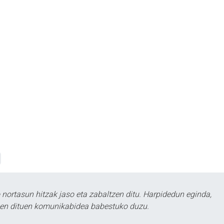
ortasun hitzak jaso eta zabaltzen ditu. Harpidedun eginda,
tzen dituen komunikabidea babestuko duzu.