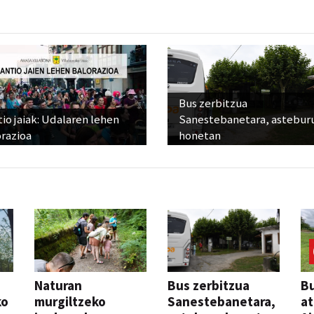
Bus zerbitzua
io jaiak: Udalaren lehen
Sanestebanetara, astebur
razioa
honetan
Naturan
Bus zerbitzua
Bu
ko
murgiltzeko
Sanestebanetara,
at