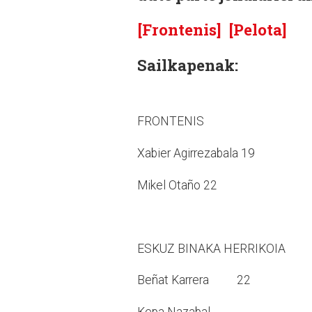
[Frontenis]
[Pelota]
Sailkapenak:
FRONTENIS
Xabier Agirrezabala 19
Mikel Otaño 22
ESKUZ BINAKA HERRIKOIA
Beñat Karrera 22
Kepa Nazabal