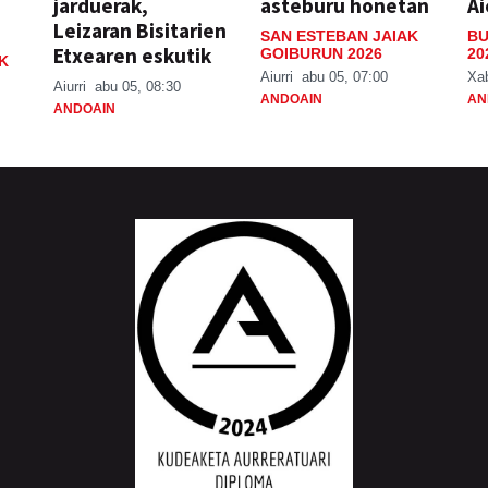
jarduerak,
asteburu honetan
Ai
Leizaran Bisitarien
SAN ESTEBAN JAIAK
BU
Etxearen eskutik
GOIBURUN 2026
20
K
Aiurri
abu 05, 07:00
Xa
Aiurri
abu 05, 08:30
ANDOAIN
AN
ANDOAIN