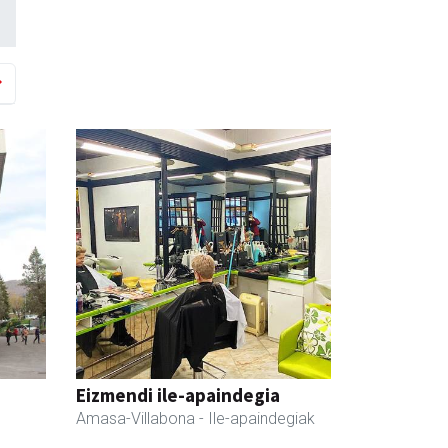
Eizmendi ile-apaindegia
Amasa-Villabona
- Ile-apaindegiak