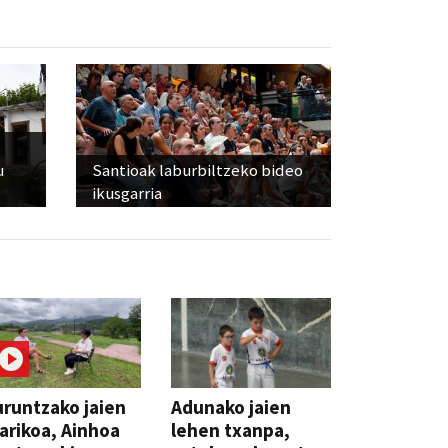
u
Santioak laburbiltzeko bideo
ikusgarria
runtzako jaien
Adunako jaien
arikoa, Ainhoa
lehen txanpa,