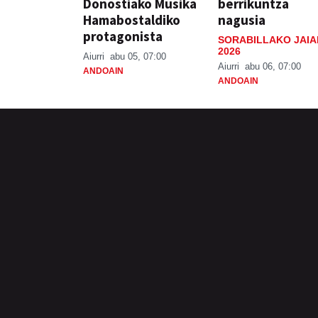
Donostiako Musika
berrikuntza
Hamabostaldiko
nagusia
protagonista
SORABILLAKO JAIA
2026
Aiurri
abu 05, 07:00
Aiurri
abu 06, 07:00
ANDOAIN
ANDOAIN