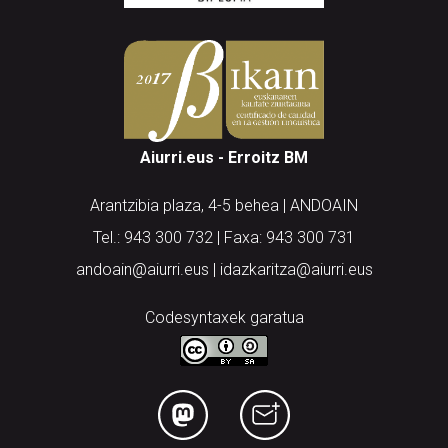
Aiurri.eus - Erroitz BM
Arantzibia plaza, 4-5 behea | ANDOAIN
Tel.: 943 300 732 | Faxa: 943 300 731
andoain@aiurri.eus | idazkaritza@aiurri.eus
Codesyntaxek garatua