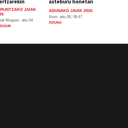
ertzarekin
asteburu honetan
RUNTZAKO JAIAK
ADUNAKO JAIAK 2026
26
Aiurri
abu 05, 08:47
bat Minguez
abu 04
ADUNA
DOAIN