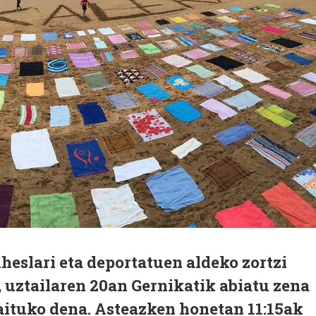
iheslari eta deportatuen aldeko zortzi
 uztailaren 20an Gernikatik abiatu zena
ituko dena. Asteazken honetan 11:15ak