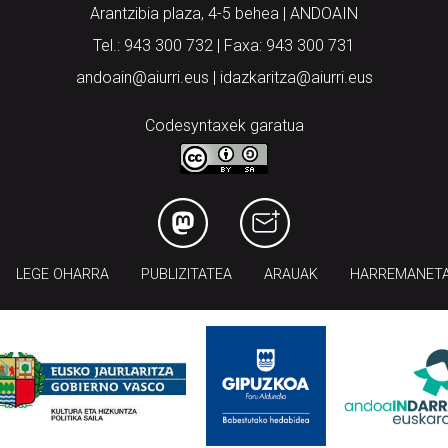
Arantzibia plaza, 4-5 behea | ANDOAIN
Tel.: 943 300 732 | Faxa: 943 300 731
andoain@aiurri.eus | idazkaritza@aiurri.eus
Codesyntaxek garatua
LEGE OHARRA
PUBLIZITATEA
ARAUAK
HARREMANET