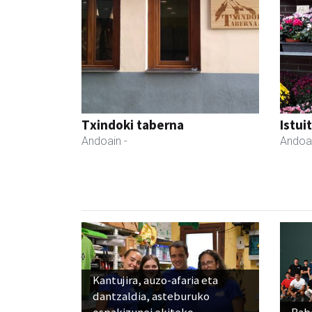
Txindoki taberna
Istui
Andoain
-
Andoa
Kantujira, auzo-afaria eta
dantzaldia, asteburuko