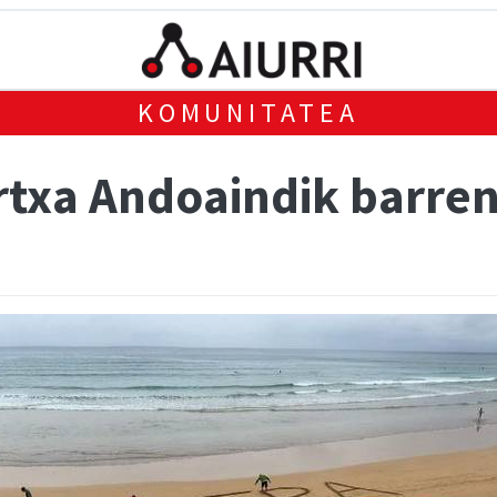
KOMUNITATEA
rtxa Andoaindik barre