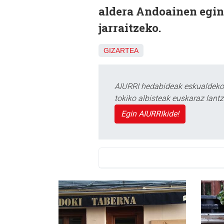
aldera Andoainen egin
jarraitzeko.
GIZARTEA
AIURRI hedabideak eskualdeko n
tokiko albisteak euskaraz lan
Egin AIURRIkide!