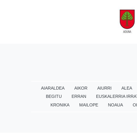
AIARALDEA
AIKOR
AIURRI
ALEA
BEGITU
ERRAN
EUSKALERRIA IRRA
KRONIKA
MAILOPE
NOAUA
O