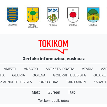
Gertuko informazioa, euskaraz
AMEZTI
ANBOTO
ANTXETA IRRATIA
ATARIA
AZP
TIA
GEURIA
GOIENA
GOIERRI TELEBISTA
GUAIXE
IZMENDI TELEBISTA
ORIO GUKA
TXINTXARRI
ZARAUT
Matx
Gurean
Ttap
Tokikom publizitatea
v16.25.0