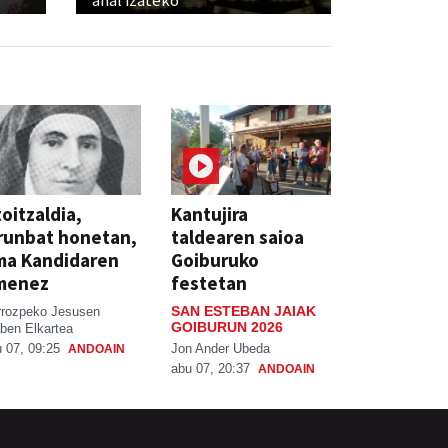
ahal izateko
oitzaldia,
Kantujira
runbat honetan,
taldearen saioa
ma Kandidaren
Goiburuko
menez
festetan
SAN ESTEBAN JAIAK
rrozpeko Jesusen
GOIBURUN 2026
ben Elkartea
Jon Ander Ubeda
 07, 09:25
ANDOAIN
abu 07, 20:37
ANDOAIN