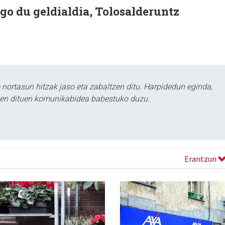
go du geldialdia, Tolosalderuntz
ortasun hitzak jaso eta zabaltzen ditu. Harpidedun eginda,
tzen dituen komunikabidea babestuko duzu.
Erantzun