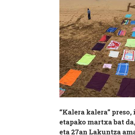
“Kalera kalera” preso, 
etapako martxa bat da,
eta 27an Lakuntza ama