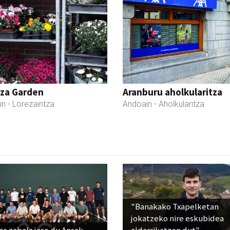
tza Garden
Aranburu aholkularitza
in
- Lorezaintza
Andoain
- Aholkularitza
"Banakako Txapelketan
jokatzeko nire eskubidea