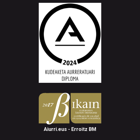
Aiurri.eus - Erroitz BM