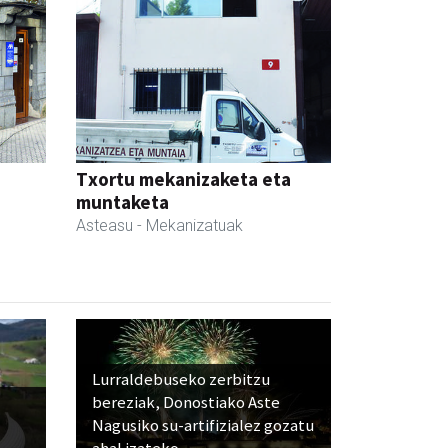
Txortu mekanizaketa eta
muntaketa
Asteasu
- Mekanizatuak
Lurraldebuseko zerbitzu
bereziak, Donostiako Aste
Nagusiko su-artifizialez gozatu