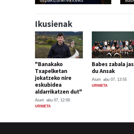
ospakizunei ekiteko
Babe
Ikusienak
"Banakako
Babes zabala ja
Txapelketan
du Ansak
jokatzeko nire
Aiurri
abu 07, 13:55
eskubidea
URNIETA
aldarrikatzen dut"
Aiurri
abu 07, 12:00
URNIETA