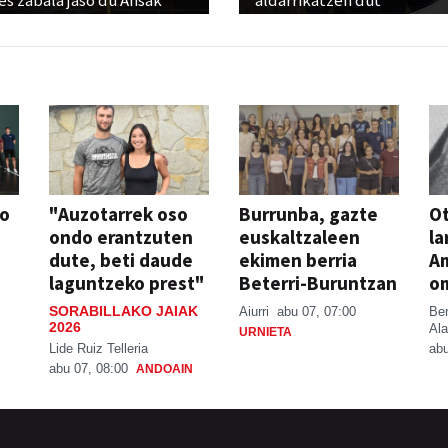
s zabala jaso du Ansak
aldarrikatzen dut"
so
"Auzotarrek oso
Burrunba, gazte
Ot
ondo erantzuten
euskaltzaleen
la
dute, beti daude
ekimen berria
A
laguntzeko prest"
Beterri-Buruntzan
o
SORABILLAKO JAIAK
Aiurri
abu 07, 07:00
Be
2026
Ala
URNIETA
Lide Ruiz Telleria
abu
abu 07, 08:00
ANDOAIN