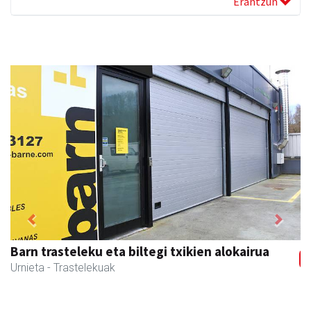
Erantzun
Previous
Next
Barn trasteleku eta biltegi txikien alokairua
Urnieta
- Trastelekuak