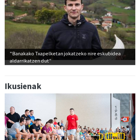
"Banakako Txapelketan jokatzeko nire eskubidea
aldarrikatzen dut"
Ikusienak