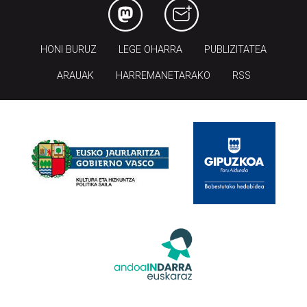
HONI BURUZ
LEGE OHARRA
PUBLIZITATEA
ARAUAK
HARREMANETARAKO
RSS