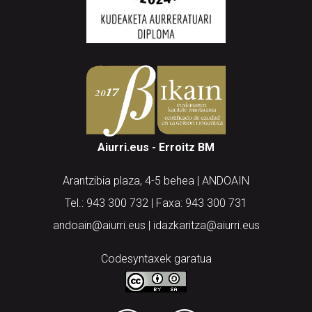
Aiurri.eus - Erroitz BM
Arantzibia plaza, 4-5 behea | ANDOAIN
Tel.: 943 300 732 | Faxa: 943 300 731
andoain@aiurri.eus | idazkaritza@aiurri.eus
Codesyntaxek garatua