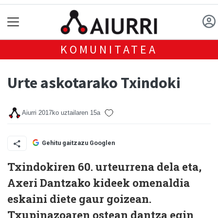
KOMUNITATEA
Urte askotarako Txindoki
Aiurri
2017ko uztailaren 15a
Gehitu gaitzazu Googlen
Txindokiren 60. urteurrena dela eta,
Axeri Dantzako kideek omenaldia
eskaini diete gaur goizean.
Txupinazoaren ostean dantza egin