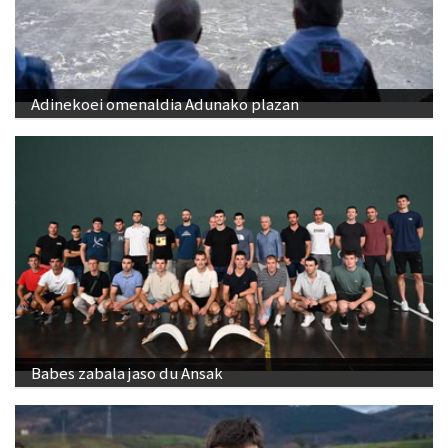
Adinekoei omenaldia Adunako plazan
Babes zabala jaso du Ansak