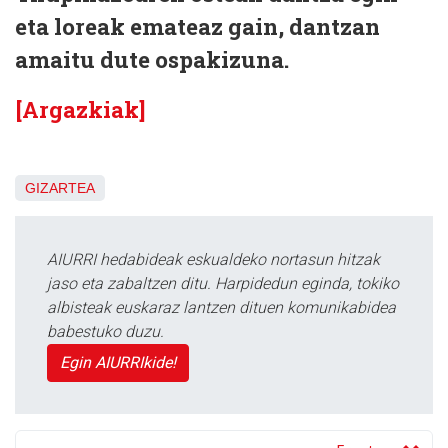
eta loreak emateaz gain, dantzan
amaitu dute ospakizuna.
[Argazkiak]
GIZARTEA
AIURRI hedabideak eskualdeko nortasun hitzak
jaso eta zabaltzen ditu. Harpidedun eginda, tokiko
albisteak euskaraz lantzen dituen komunikabidea
babestuko duzu.
Egin AIURRIkide!