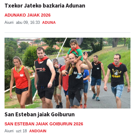
Txekor Jateko bazkaria Adunan
ADUNAKO JAIAK 2026
Aiurri
abu 09, 16:33
ADUNA
San Esteban jaiak Goiburun
SAN ESTEBAN JAIAK GOIBURUN 2026
Aiurri
uzt 18
ANDOAIN