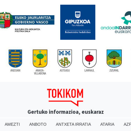
Gertuko informazioa, euskaraz
AMEZTI
ANBOTO
ANTXETA IRRATIA
ATARIA
AZP