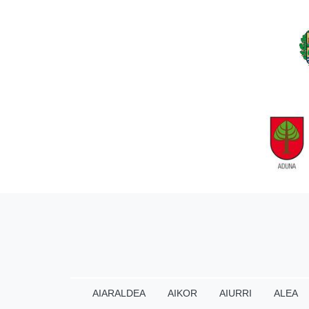
AIARALDEA
AIKOR
AIURRI
ALEA