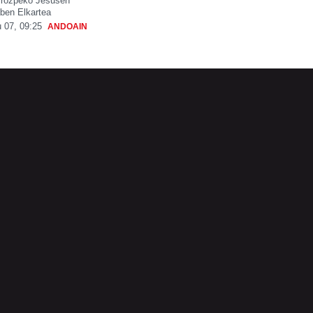
rrozpeko Jesusen
ben Elkartea
 07, 09:25
ANDOAIN