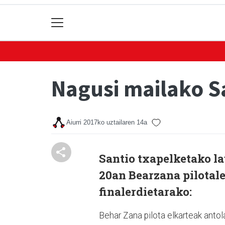
Nagusi mailako S
Aiurri
2017ko uztailaren 14a
Santio txapelketako la
20an Bearzana pilotal
finalerdietarako:
Behar Zana pilota elkarteak anto