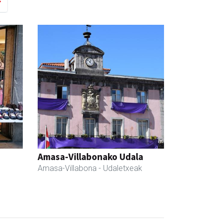
Amasa-Villabonako Udala
Amasa-Villabona
- Udaletxeak