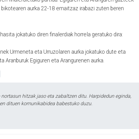
a bikotearen aurka 22-18 emaitzaz irabazi zuten beren
asita jokatuko diren finalerdiak horrela geratuko dira:
inek Urmeneta eta Urruzolaren aurka jokatuko dute eta
 eta Aranburuk Egiguren eta Arangurenen aurka.
ortasun hitzak jaso eta zabaltzen ditu. Harpidedun eginda,
tzen dituen komunikabidea babestuko duzu.