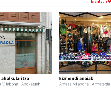
Erantzun
a aholkularitza
Eizmendi anaiak
-Villabona
- Abokatuak
Amasa-Villabona
- Armategia