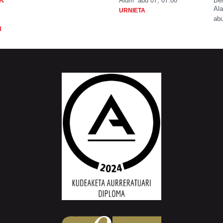
K
Aiurri
abu 07, 07:00
Be
Ala
URNIETA
abu
N