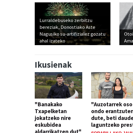
Lurraldebuseko zerbitzu
bereziak, Donostiako Aste
Nagusiko su-artifizialez gozatu
Otoi
ahal izateko
Ama
Ikusienak
"Banakako
"Auzotarrek oso
Txapelketan
ondo erantzute
jokatzeko nire
dute, beti daud
eskubidea
laguntzeko pres
aldarrikatzen dut"