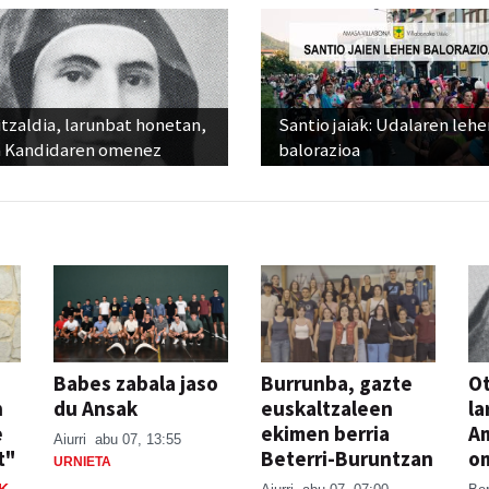
tzaldia, larunbat honetan,
Santio jaiak: Udalaren lehe
 Kandidaren omenez
balorazioa
Babes zabala jaso
Burrunba, gazte
Ot
n
du Ansak
euskaltzaleen
la
e
ekimen berria
A
Aiurri
abu 07, 13:55
t"
Beterri-Buruntzan
o
URNIETA