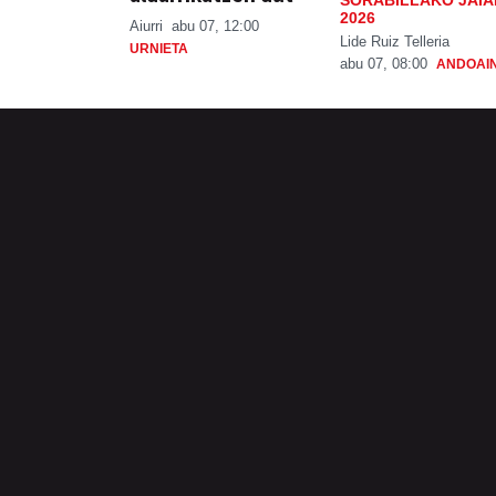
SORABILLAKO JAIA
2026
Aiurri
abu 07, 12:00
Lide Ruiz Telleria
URNIETA
abu 07, 08:00
ANDOAI