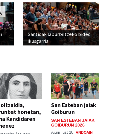
n
Santioak laburbiltzeko bideo
ikusgarria
oitzaldia,
San Esteban jaiak
runbat honetan,
Goiburun
ma Kandidaren
SAN ESTEBAN JAIAK
menez
GOIBURUN 2026
Aiurri
uzt 18
ANDOAIN