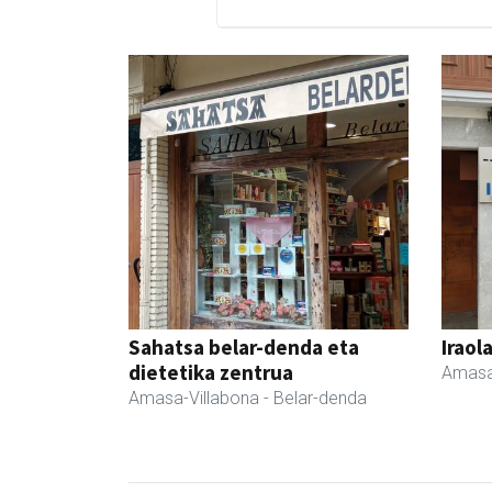
Sahatsa belar-denda eta
Iraol
dietetika zentrua
Amasa
Amasa-Villabona
- Belar-denda