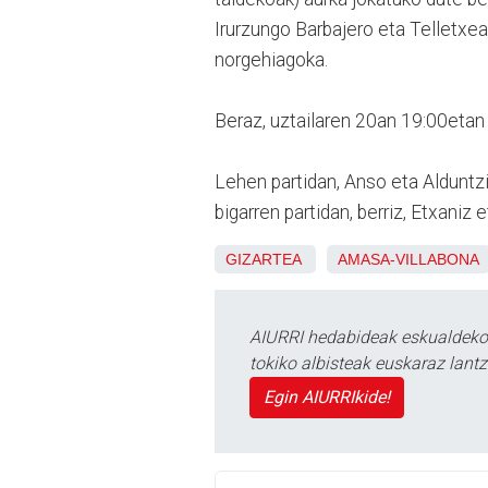
Irurzungo Barbajero eta Telletxe
norgehiagoka.
Beraz, uztailaren 20an 19:00etan h
Lehen partidan, Anso eta Alduntz
bigarren partidan, berriz, Etxaniz
GIZARTEA
AMASA-VILLABONA
AIURRI hedabideak eskualdeko n
tokiko albisteak euskaraz lan
Egin AIURRIkide!