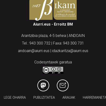
Aiurri.eus - Erroitz BM
Arantzibia plaza, 4-5 behea | ANDOAIN
Tel.: 943 300 732 | Faxa: 943 300 731
andoain@aiurri.eus | idazkaritza@aiurri.eus
Codesyntaxek garatua
LEGE OHARRA
PUBLIZITATEA
ARAUAK
HARREMANET