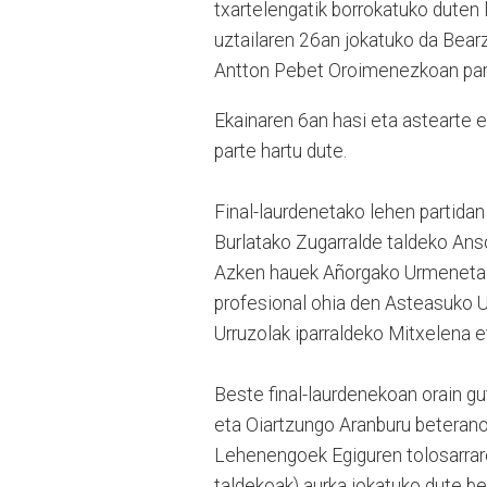
txartelengatik borrokatuko duten l
uztailaren 26an jokatuko da Bearz
Antton Pebet Oroimenezkoan part
Ekainaren 6an hasi eta astearte 
parte hartu dute.
Final-laurdenetako lehen partidan
Burlatako Zugarralde taldeko Ans
Azken hauek Añorgako Urmeneta b
profesional ohia den Asteasuko U
Urruzolak iparraldeko Mitxelena 
Beste final-laurdenekoan orain gu
eta Oiartzungo Aranburu beterano
Lehenengoek Egiguren tolosarrare
taldekoak) aurka jokatuko dute be