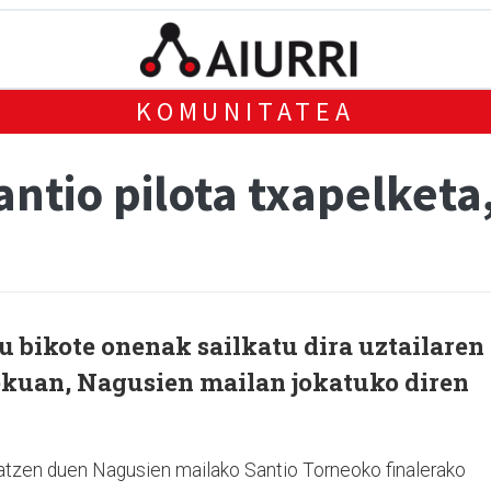
KOMUNITATEA
antio pilota txapelket
u bikote onenak sailkatu dira uztailaren
ekuan, Nagusien mailan jokatuko diren
latzen duen Nagusien mailako Santio Torneoko finalerako