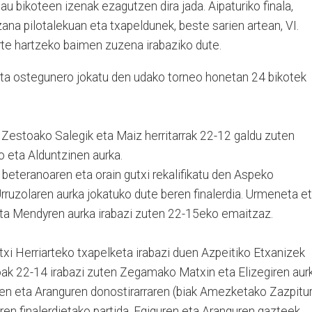
au bikoteen izenak ezagutzen dira jada. Aipaturiko finala,
ana pilotalekuan eta txapeldunek, beste sarien artean, VI.
e hartzeko baimen zuzena irabaziko dute.
eta ostegunero jokatu den udako torneo honetan 24 bikotek
 Zestoako Salegik eta Maiz herritarrak 22-12 galdu zuten
o eta Alduntzinen aurka.
eteranoaren eta orain gutxi rekalifikatu den Aspeko
rruzolaren aurka jokatuko dute beren finalerdia. Urmeneta e
eta Mendyren aurka irabazi zuten 22-15eko emaitzaz.
txi Herriarteko txapelketa irabazi duen Azpeitiko Etxanizek
ak 22-14 irabazi zuten Zegamako Matxin eta Elizegiren aurk
n eta Aranguren donostirarraren (biak Amezketako Zazpitur
ren finalerdietako partida. Egiguren eta Aranguren gazteek