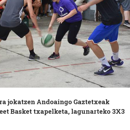
ira jokatzen Andoaingo Gaztetxeak
reet Basket txapelketa, lagunarteko 3X3