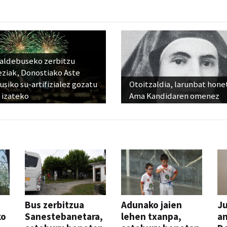
raldebuseko zerbitzu
eziak, Donostiako Aste
siko su-artifizialez gozatu
Otoitzaldia, larunbat hone
 izateko
Ama Kandidaren omenez
Bus zerbitzua
Adunako jaien
Ju
ko
Sanestebanetara,
lehen txanpa,
an