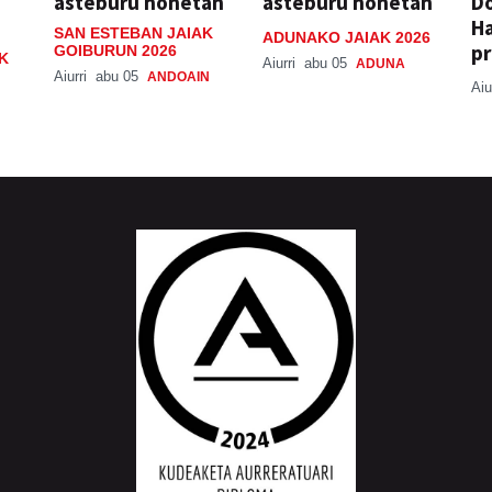
asteburu honetan
asteburu honetan
Do
H
SAN ESTEBAN JAIAK
ADUNAKO JAIAK 2026
pr
GOIBURUN 2026
K
Aiurri
abu 05
ADUNA
Aiurri
abu 05
ANDOAIN
Aiu