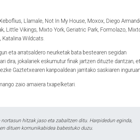
Xeboflius, Llamale, Not In My House, Moxox, Diego Armand
ak, Little Vikings, Mixto York, Geriatric Park, Formolazo, Mixt
, Katalina Wildcats.
gun eta arratsaldero neurketak bata bestearen segidan
ri dira, jokalariek eskumutur finak jartzen dituzte dantzan, e
 litezke Gaztetxearen kanpoaldean jarritako saskiaren inguruan
emango zaio amaiera txapelketari.
ortasun hitzak jaso eta zabaltzen ditu. Harpidedun eginda,
tzen dituen komunikabidea babestuko duzu.