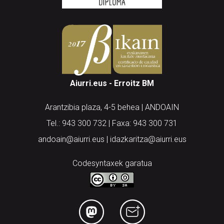
Aiurri.eus - Erroitz BM
Arantzibia plaza, 4-5 behea | ANDOAIN
Tel.: 943 300 732 | Faxa: 943 300 731
andoain@aiurri.eus | idazkaritza@aiurri.eus
Codesyntaxek garatua