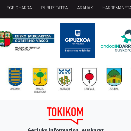
LEGE OHARRA
PUBLIZITATEA
ARAUAK
HARREMANET
Gertuko informazioa, euskaraz