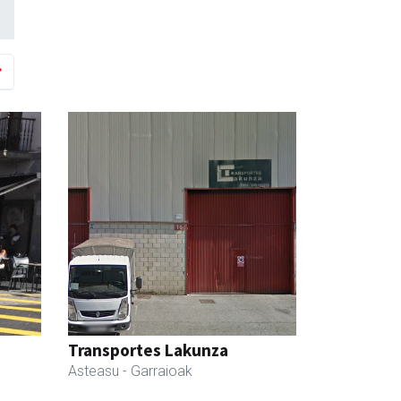
Transportes Lakunza
Asteasu
- Garraioak