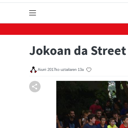
Jokoan da Street
Aiurri
2017ko uztailaren 13a