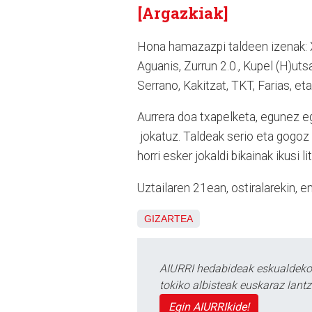
[Argazkiak]
Hona hamazazpi taldeen izenak: 
Aguanis, Zurrun 2.0., Kupel (H)uts
Serrano, Kakitzat, TKT, Farias, eta
Aurrera doa txapelketa, egunez e
jokatuz. Taldeak serio eta gogoz a
horri esker jokaldi bikainak ikusi
Uztailaren 21ean, ostiralarekin, 
GIZARTEA
AIURRI hedabideak eskualdeko n
tokiko albisteak euskaraz lan
Egin AIURRIkide!