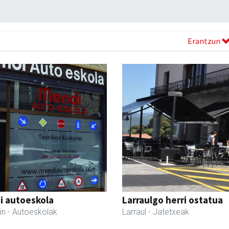
Erantzun
i autoeskola
Larraulgo herri ostatua
in
- Autoeskolak
Larraul
- Jatetxeak