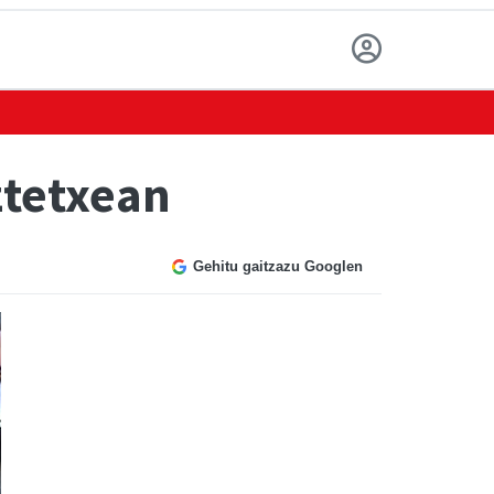
ztetxean
Gehitu gaitzazu Googlen