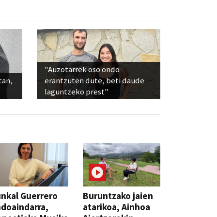
"Auzotarrek oso ondo
tan,
erantzuten dute, beti daude
laguntzeko prest"
nkal Guerrero
Buruntzako jaien
doaindarra,
atarikoa, Ainhoa