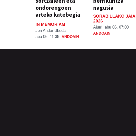
sortzaileen eta
berrikuntza
ondorengoen
nagusia
arteko katebegia
SORABILLAKO JAIA
2026
IN MEMORIAM
Aiurri
abu 06, 07:00
Jon Ander Ubeda
ANDOAIN
abu 06, 11:38
ANDOAIN