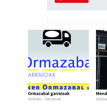
Ormazabal garraioak
Mend
Asteasu
- Garraioak
Andoa