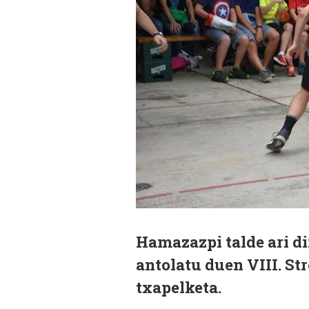
Hamazazpi talde ari d
antolatu duen VIII. St
txapelketa.