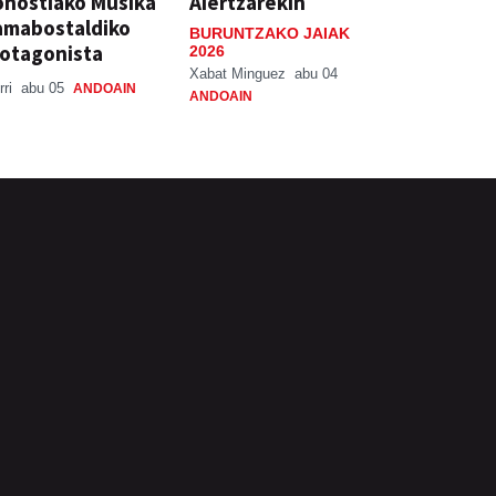
nostiako Musika
Aiertzarekin
amabostaldiko
BURUNTZAKO JAIAK
otagonista
2026
Xabat Minguez
abu 04
rri
abu 05
ANDOAIN
ANDOAIN