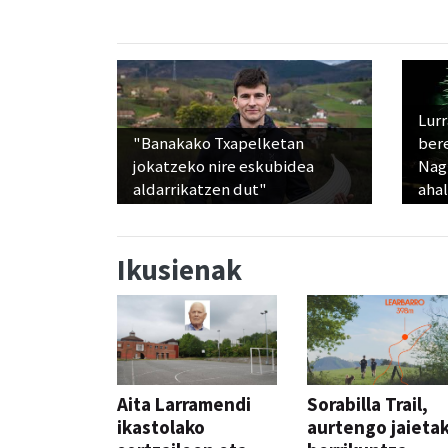
Lur
"Banakako Txapelketan
ber
jokatzeko nire eskubidea
Nagu
aldarrikatzen dut"
ahal
Ikusienak
Aita Larramendi
Sorabilla Trail,
ikastolako
aurtengo jaieta