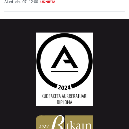
Aiurri
abu 07, 12:00
URNIETA