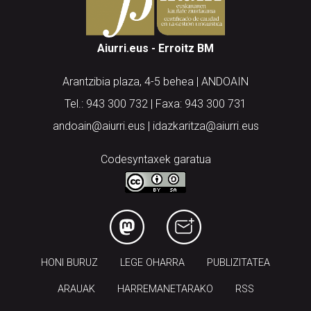
Aiurri.eus - Erroitz BM
Arantzibia plaza, 4-5 behea | ANDOAIN
Tel.: 943 300 732 | Faxa: 943 300 731
andoain@aiurri.eus | idazkaritza@aiurri.eus
Codesyntaxek garatua
HONI BURUZ
LEGE OHARRA
PUBLIZITATEA
ARAUAK
HARREMANETARAKO
RSS