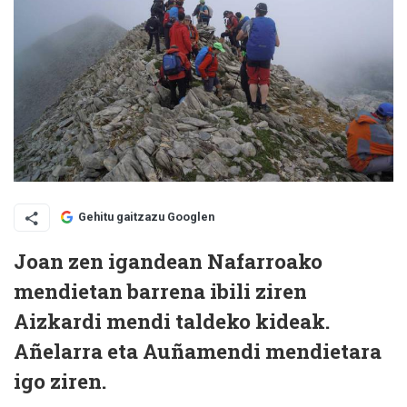
Gehitu gaitzazu Googlen
Joan zen igandean Nafarroako
mendietan barrena ibili ziren
Aizkardi mendi taldeko kideak.
Añelarra eta Auñamendi mendietara
igo ziren.