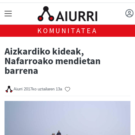
KOMUNITATEA
Aizkardiko kideak,
Nafarroako mendietan
barrena
Aiurri
2017ko uztailaren 13a