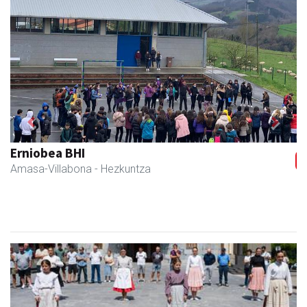
Previous
Next
Fleming Herri Eskola
Amasa-Villabona
- Hezkuntza