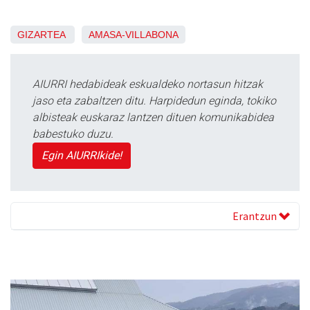
GIZARTEA
AMASA-VILLABONA
AIURRI hedabideak eskualdeko nortasun hitzak
jaso eta zabaltzen ditu. Harpidedun eginda, tokiko
albisteak euskaraz lantzen dituen komunikabidea
babestuko duzu.
Egin AIURRIkide!
Erantzun