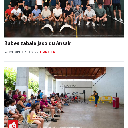
Babes zabala jaso du Ansak
Aiurri
abu 07, 13:55
URNIETA