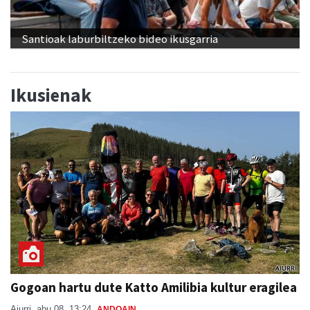
Santioak laburbiltzeko bideo ikusgarria
Ikusienak
Gogoan hartu dute Katto Amilibia kultur eragilea
Aiurri
abu 08, 13:24
ANDOAIN