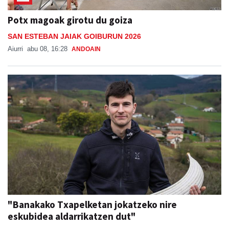
Potx magoak girotu du goiza
SAN ESTEBAN JAIAK GOIBURUN 2026
Aiurri
abu 08, 16:28
ANDOAIN
"Banakako Txapelketan jokatzeko nire
eskubidea aldarrikatzen dut"