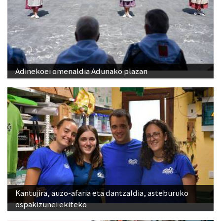
Adinekoei omenaldia Adunako plazan
Kantujira, auzo-afaria eta dantzaldia, asteburuko
ospakizunei ekiteko