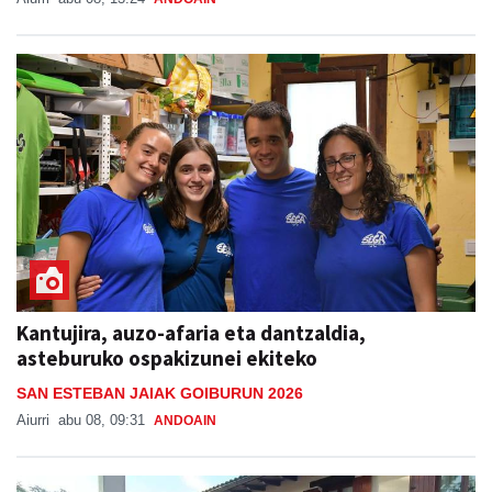
Kantujira, auzo-afaria eta dantzaldia,
asteburuko ospakizunei ekiteko
SAN ESTEBAN JAIAK GOIBURUN 2026
Aiurri
abu 08, 09:31
ANDOAIN