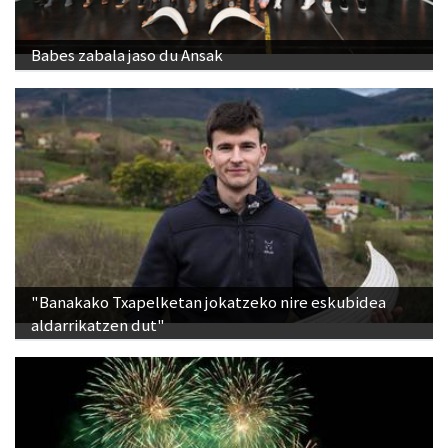
Babes zabala jaso du Ansak
"Banakako Txapelketan jokatzeko nire eskubidea
aldarrikatzen dut"