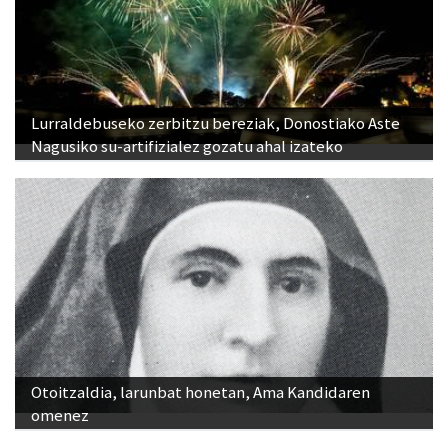
Lurraldebuseko zerbitzu bereziak, Donostiako Aste
Nagusiko su-artifizialez gozatu ahal izateko
Otoitzaldia, larunbat honetan, Ama Kandidaren
omenez