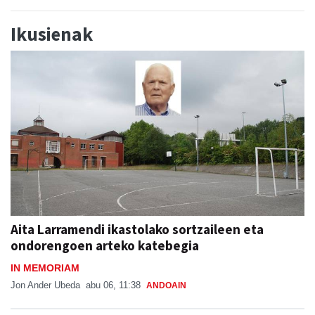
Ikusienak
Aita Larramendi ikastolako sortzaileen eta
ondorengoen arteko katebegia
IN MEMORIAM
Jon Ander Ubeda
abu 06, 11:38
ANDOAIN