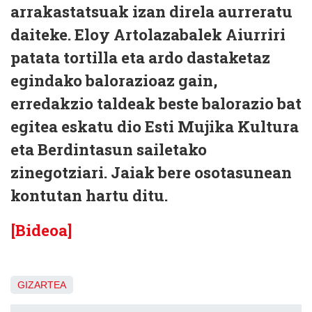
arrakastatsuak izan direla aurreratu
daiteke. Eloy Artolazabalek Aiurriri
patata tortilla eta ardo dastaketaz
egindako balorazioaz gain,
erredakzio taldeak beste balorazio bat
egitea eskatu dio Esti Mujika Kultura
eta Berdintasun sailetako
zinegotziari. Jaiak bere osotasunean
kontutan hartu ditu.
[Bideoa]
GIZARTEA