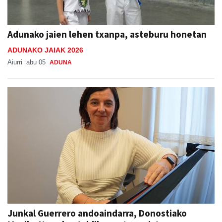
Adunako jaien lehen txanpa, asteburu honetan
ADUNAKO JAIAK 2026
Aiurri
abu 05
ADUNA
Junkal Guerrero andoaindarra, Donostiako