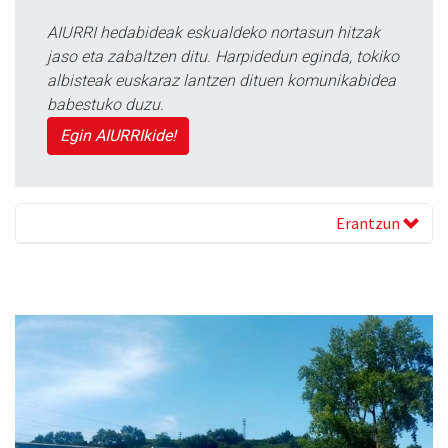
AIURRI hedabideak eskualdeko nortasun hitzak
jaso eta zabaltzen ditu. Harpidedun eginda, tokiko
albisteak euskaraz lantzen dituen komunikabidea
babestuko duzu.
Egin AIURRIkide!
Erantzun