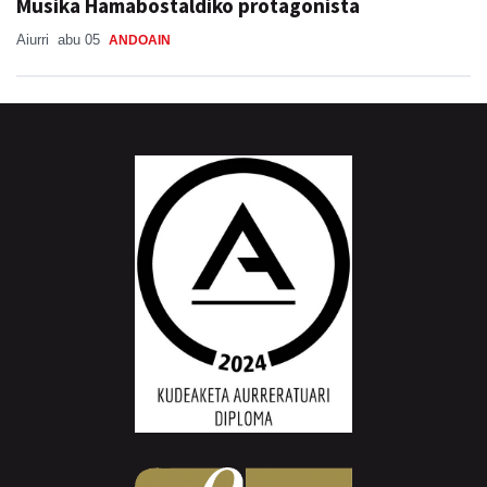
Musika Hamabostaldiko protagonista
Aiurri
abu 05
ANDOAIN