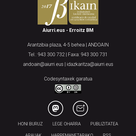
Aiurri.eus - Erroitz BM
Arantzibia plaza, 4-5 behea | ANDOAIN
Tel.: 943 300 732 | Faxa: 943 300 731
andoain@aiurri.eus | idazkaritza@aiurri.eus
Codesyntaxek garatua
HONI BURUZ
LEGE OHARRA
PUBLIZITATEA
ARAUAK
HARREMANETARAKO
RSS