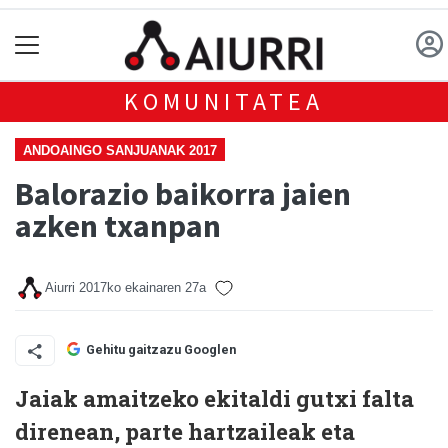
KOMUNITATEA
ANDOAINGO SANJUANAK 2017
Balorazio baikorra jaien
azken txanpan
Aiurri
2017ko ekainaren 27a
Gehitu gaitzazu Googlen
Jaiak amaitzeko ekitaldi gutxi falta
direnean, parte hartzaileak eta