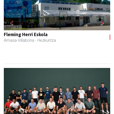
Previous
Next
Kiwi Corner English
Andoain
- Akademiak